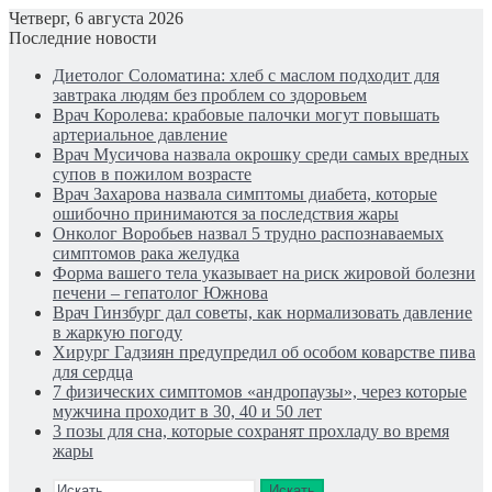
Четверг, 6 августа 2026
Последние новости
Диетолог Соломатина: хлеб с маслом подходит для
завтрака людям без проблем со здоровьем
Врач Королева: крабовые палочки могут повышать
артериальное давление
Врач Мусичова назвала окрошку среди самых вредных
супов в пожилом возрасте
Врач Захарова назвала симптомы диабета, которые
ошибочно принимаются за последствия жары
Онколог Воробьев назвал 5 трудно распознаваемых
симптомов рака желудка
Форма вашего тела указывает на риск жировой болезни
печени – гепатолог Южнова
Врач Гинзбург дал советы, как нормализовать давление
в жаркую погоду
Хирург Гадзиян предупредил об особом коварстве пива
для сердца
7 физических симптомов «андропаузы», через которые
мужчина проходит в 30, 40 и 50 лет
3 позы для сна, которые сохранят прохладу во время
жары
Искать