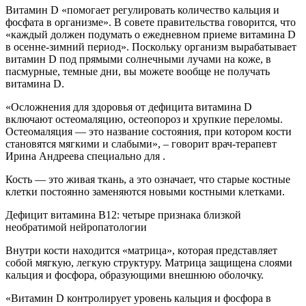
Витамин D «помогает регулировать количество кальция и
фосфата в организме». В совете правительства говорится, что
«каждый должен подумать о ежедневном приеме витамина D
в осенне-зимний период». Поскольку организм вырабатывает
витамин D под прямыми солнечными лучами на коже, в
пасмурные, темные дни, вы можете вообще не получать
витамина D.
«Осложнения для здоровья от дефицита витамина D
включают остеомаляцию, остеопороз и хрупкие переломы.
Остеомаляция — это название состояния, при котором кости
становятся мягкими и слабыми», – говорит врач-терапевт
Ирина Андреева специально для .
Кость — это живая ткань, а это означает, что старые костные
клетки постоянно заменяются новыми костными клетками.
Дефицит витамина B12: четыре признака близкой
необратимой нейропатологии
Внутри кости находится «матрица», которая представляет
собой мягкую, легкую структуру. Матрица защищена слоями
кальция и фосфора, образующими внешнюю оболочку.
«Витамин D контролирует уровень кальция и фосфора в