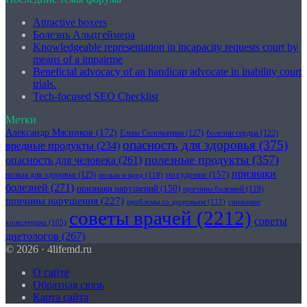
Attractive boxers
Болезнь Альцгеймера
Knowledgeable representation in incapacity requests court by
means of a impairme
Beneficial advocacy of an handicap advocate in inability court
trials.
Tech-focused SEO Checklist
Метки
Александр Мясников
(172)
Елена Соломатина
(127)
болезни сердца
(122)
опасность для здоровья
(375)
вредные продукты
(234)
полезные продукты
(357)
опасность для человека
(261)
признаки
похудение
(157)
польза для здоровья
(123)
польза и вред
(118)
болезней
(271)
признаки нарушений
(150)
причины болезней
(119)
причины нарушения
(227)
проблемы со здоровьем
(111)
снижение
советы врачей
(2212)
советы
холестерина
(105)
диетологов
(267)
© 2026 · 4lifemd.ru
О сайте
Обратная связь
Карта сайта