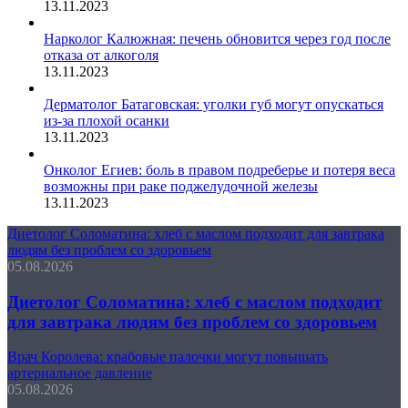
13.11.2023
Нарколог Калюжная: печень обновится через год после
отказа от алкоголя
13.11.2023
Дерматолог Батаговская: уголки губ могут опускаться
из-за плохой осанки
13.11.2023
Онколог Егиев: боль в правом подреберье и потеря веса
возможны при раке поджелудочной железы
13.11.2023
Диетолог Соломатина: хлеб с маслом подходит для завтрака
людям без проблем со здоровьем
05.08.2026
Диетолог Соломатина: хлеб с маслом подходит
для завтрака людям без проблем со здоровьем
Врач Королева: крабовые палочки могут повышать
артериальное давление
05.08.2026