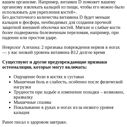
вашем организме. Например, витамин D поможет вашему
организму извлекать кальций из пищи, чтобы его можно было
использовать для укрепления костей».
Без достаточного количества витамина D будет меньше
кальция и фосфора, необходимых для создания прочной
защитной внешней оболочки костей. Мягкие и слабые кости
более подвержены болезненным переломам, например, при
падении или простом ударе.
Невролог Алехина: 2 признака повреждения нервов в ногах
— у вас низкий уровень витамина В12 долгое время
Существуют и другие предупреждающие признаки
остеомаляции, которые могут включать:
Ощущение боли в костях и суставах
Мышечная боль и слабость, особенно после физической
нагрузки
Трудности при ходьбе и изменение походки – возможно,
вразвалку
Мышечные спазмы
Покалывание в руках и ногах из-за низкого уровня
кальция
Ранее писал о здоровом завтраке.