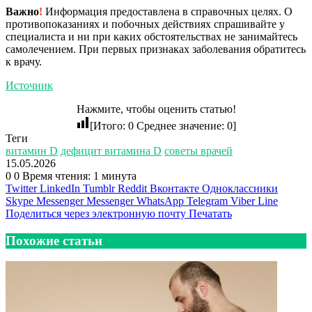
Важно
!
Информация предоставлена в справочных целях. О
противопоказаниях и побочных действиях спрашивайте у
специалиста и ни при каких обстоятельствах не занимайтесь
самолечением. При первых признаках заболевания обратитесь
к врачу.
Источник
Нажмите, чтобы оценить статью!
[Итого:
0
Среднее значение:
0
]
Теги
витамин D
дефицит витамина D
советы врачей
15.05.2026
0
0
Время чтения: 1 минута
Twitter
LinkedIn
Tumblr
Reddit
Вконтакте
Одноклассники
Skype
Messenger
Messenger
WhatsApp
Telegram
Viber
Line
Поделиться через электронную почту
Печатать
Похожие статьи