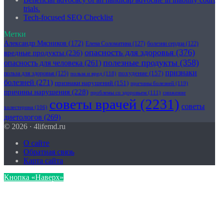
trials.
Tech-focused SEO Checklist
Метки
Александр Мясников
(172)
Елена Соломатина
(127)
болезни сердца
(122)
опасность для здоровья
(376)
вредные продукты
(236)
полезные продукты
(358)
опасность для человека
(261)
признаки
похудение
(157)
польза для здоровья
(125)
польза и вред
(118)
болезней
(271)
признаки нарушений
(151)
причины болезней
(119)
причины нарушения
(228)
проблемы со здоровьем
(111)
снижение
советы врачей
(2231)
советы
холестерина
(106)
диетологов
(269)
© 2026 · 4lifemd.ru
О сайте
Обратная связь
Карта сайта
Кнопка «Наверх»