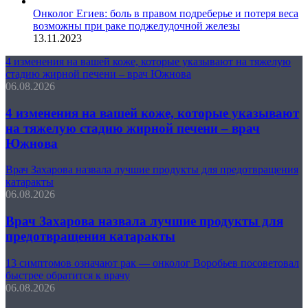
Онколог Егиев: боль в правом подреберье и потеря веса
возможны при раке поджелудочной железы
13.11.2023
4 изменения на вашей коже, которые указывают на тяжелую
стадию жирной печени – врач Южнова
06.08.2026
4 изменения на вашей коже, которые указывают
на тяжелую стадию жирной печени – врач
Южнова
Врач Захарова назвала лучшие продукты для предотвращения
катаракты
06.08.2026
Врач Захарова назвала лучшие продукты для
предотвращения катаракты
13 симптомов означают рак — онколог Воробьев посоветовал
быстрее обратится к врачу
06.08.2026