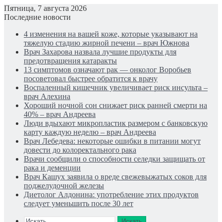
Пятница, 7 августа 2026
Последние новости
4 изменения на вашей коже, которые указывают на
тяжелую стадию жирной печени – врач Южнова
Врач Захарова назвала лучшие продукты для
предотвращения катаракты
13 симптомов означают рак — онколог Воробьев
посоветовал быстрее обратится к врачу
Воспаленный кишечник увеличивает риск инсульта –
врач Алехина
Хороший ночной сон снижает риск ранней смерти на
40% – врач Андреева
Люди вдыхают микропластик размером с банковскую
карту каждую неделю – врач Андреева
Врач Лебедева: некоторые ошибки в питании могут
довести до колоректального рака
Врачи сообщили о способности селедки защищать от
рака и деменции
Врач Кашух заявила о вреде свежевыжатых соков для
поджелудочной железы
Диетолог Алдонина: употребление этих продуктов
следует уменьшить после 30 лет
Искать