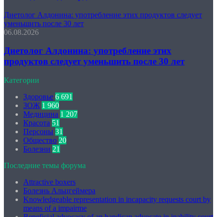
Диетолог Алдонина: употребление этих продуктов следует
уменьшить после 30 лет
06.08.2026
Диетолог Алдонина: употребление этих
продуктов следует уменьшить после 30 лет
Категории
Здоровье
6 691
ЗОЖ
1 960
Медицина
1 207
Красота
51
Персоны
31
Общество
20
Болезни
21
Последние темы форума
Attractive boxers
Болезнь Альцгеймера
Knowledgeable representation in incapacity requests court by
means of a impairme
Beneficial advocacy of an handicap advocate in inability court