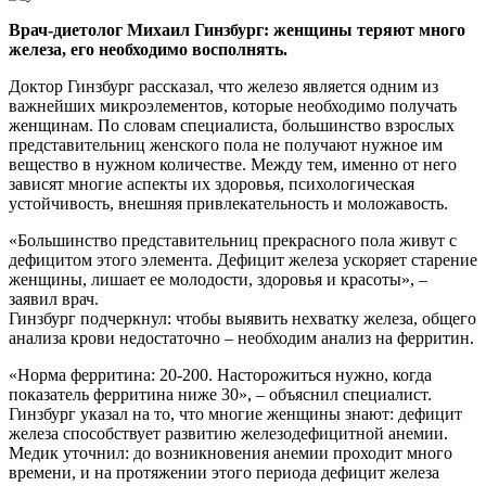
Врач-диетолог Михаил Гинзбург: женщины теряют много
железа, его необходимо восполнять.
Доктор Гинзбург рассказал, что железо является одним из
важнейших микроэлементов, которые необходимо получать
женщинам. По словам специалиста, большинство взрослых
представительниц женского пола не получают нужное им
вещество в нужном количестве. Между тем, именно от него
зависят многие аспекты их здоровья, психологическая
устойчивость, внешняя привлекательность и моложавость.
«Большинство представительниц прекрасного пола живут с
дефицитом этого элемента. Дефицит железа ускоряет старение
женщины, лишает ее молодости, здоровья и красоты», –
заявил врач.
Гинзбург подчеркнул: чтобы выявить нехватку железа, общего
анализа крови недостаточно – необходим анализ на ферритин.
«Норма ферритина: 20-200. Насторожиться нужно, когда
показатель ферритина ниже 30», – объяснил специалист.
Гинзбург указал на то, что многие женщины знают: дефицит
железа способствует развитию железодефицитной анемии.
Медик уточнил: до возникновения анемии проходит много
времени, и на протяжении этого периода дефицит железа