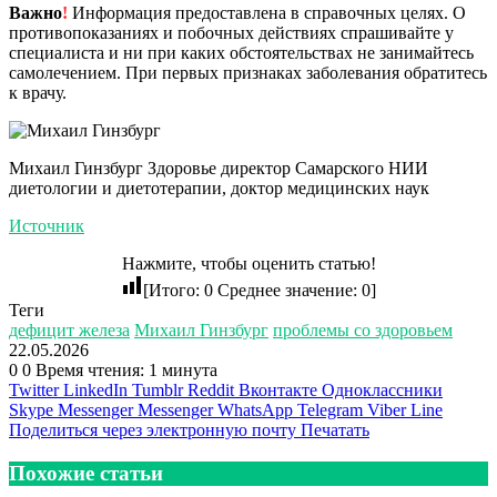
Важно
!
Информация предоставлена в справочных целях. О
противопоказаниях и побочных действиях спрашивайте у
специалиста и ни при каких обстоятельствах не занимайтесь
самолечением. При первых признаках заболевания обратитесь
к врачу.
Михаил Гинзбург Здоровье директор Самарского НИИ
диетологии и диетотерапии, доктор медицинских наук
Источник
Нажмите, чтобы оценить статью!
[Итого:
0
Среднее значение:
0
]
Теги
дефицит железа
Михаил Гинзбург
проблемы со здоровьем
22.05.2026
0
0
Время чтения: 1 минута
Twitter
LinkedIn
Tumblr
Reddit
Вконтакте
Одноклассники
Skype
Messenger
Messenger
WhatsApp
Telegram
Viber
Line
Поделиться через электронную почту
Печатать
Похожие статьи