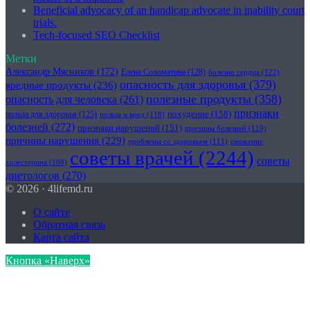
Beneficial advocacy of an handicap advocate in inability court
trials.
Tech-focused SEO Checklist
Метки
Александр Мясников
(172)
Елена Соломатина
(128)
болезни сердца
(122)
опасность для здоровья
(379)
вредные продукты
(236)
полезные продукты
(358)
опасность для человека
(261)
признаки
похудение
(158)
польза для здоровья
(125)
польза и вред
(118)
болезней
(272)
признаки нарушений
(151)
причины болезней
(119)
причины нарушения
(229)
проблемы со здоровьем
(111)
снижение
советы врачей
(2244)
советы
холестерина
(108)
диетологов
(270)
© 2026 · 4lifemd.ru
О сайте
Обратная связь
Карта сайта
Кнопка «Наверх»