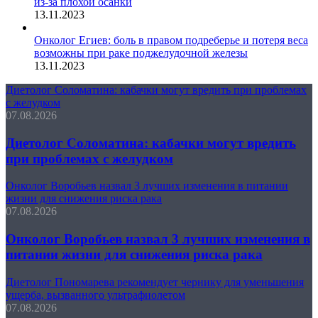
из-за плохой осанки
13.11.2023
Онколог Егиев: боль в правом подреберье и потеря веса
возможны при раке поджелудочной железы
13.11.2023
Диетолог Соломатина: кабачки могут вредить при проблемах
с желудком
07.08.2026
Диетолог Соломатина: кабачки могут вредить
при проблемах с желудком
Онколог Воробьев назвал 3 лучших изменения в питании
жизни для снижения риска рака
07.08.2026
Онколог Воробьев назвал 3 лучших изменения в
питании жизни для снижения риска рака
Диетолог Пономарева рекомендует чернику для уменьшения
ущерба, вызванного ультрафиолетом
07.08.2026