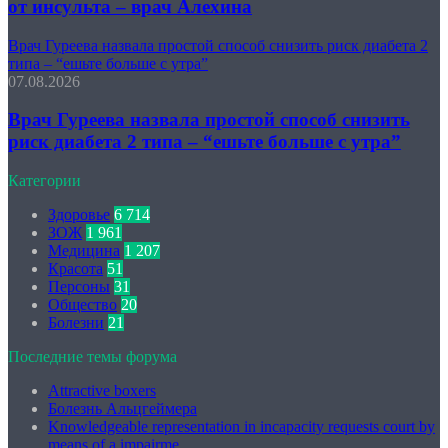
от инсульта – врач Алехина
Врач Гуреева назвала простой способ снизить риск диабета 2
типа – “ешьте больше с утра”
07.08.2026
Врач Гуреева назвала простой способ снизить
риск диабета 2 типа – “ешьте больше с утра”
Категории
Здоровье
6 714
ЗОЖ
1 961
Медицина
1 207
Красота
51
Персоны
31
Общество
20
Болезни
21
Последние темы форума
Attractive boxers
Болезнь Альцгеймера
Knowledgeable representation in incapacity requests court by
means of a impairme