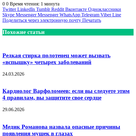
0
0
Время чтения: 1 минута
Twitter
LinkedIn
Tumblr
Reddit
Вконтакте
Одноклассники
Skype
Messenger
Messenger
WhatsApp
Telegram
Viber
Line
Поделиться через электронную почту
Печатать
Похожие статьи
Редкая стирка полотенец может вызвать
«вспышку» четырех заболеваний
24.03.2026
Кардиолог Варфоломеев: если вы следуете этим
4 правилам, вы защитите свое сердце
29.06.2026
Медик Романова назвала опасные причины
появления мушек в глазах