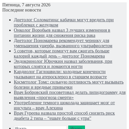
Пятница, 7 августа 2026
Последние новости
Диетолог Соломатина: кабачки могут вредить при
проблемах с желудком
Онколог Воробьев назвал 3 лучших изменения в
питании жизни для снижения риска рака
Диетолог Пономарева рекомендует чернику для
уменьшения ущерба, вызванного ультрафиолетом
5 советов, которые помогут вам сжигать больше
калорий каждый день – диетолог Пономарева
Эндокринолог Юрочкин назвал заболевания, при
которых слоятся и ломаются ногти
Кардиолог Гаглошвили: холодные конечности
указывают на атеросклероз в старшем возрасте
Косметолог Томс: сильную потливость могут вызывать
болезни и вредные привычки
Врач Бобровский посоветовал делать липидограмму для
выявления «прогноза смерти»
Употребление темного шоколада защищает мозг от
инсульта – врач Алехина
Врач Гуреева назвала простой способ снизить риск
диабета 2 типа – “ешьте больше с утра”
Искать