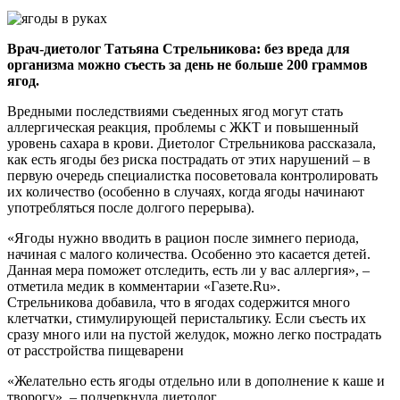
Врач-диетолог Татьяна Стрельникова: без вреда для
организма можно съесть за день не больше 200 граммов
ягод.
Вредными последствиями съеденных ягод могут стать
аллергическая реакция, проблемы с ЖКТ и повышенный
уровень сахара в крови. Диетолог Стрельникова рассказала,
как есть ягоды без риска пострадать от этих нарушений – в
первую очередь специалистка посоветовала контролировать
их количество (особенно в случаях, когда ягоды начинают
употребляться после долгого перерыва).
«Ягоды нужно вводить в рацион после зимнего периода,
начиная с малого количества. Особенно это касается детей.
Данная мера поможет отследить, есть ли у вас аллергия», –
отметила медик в комментарии «Газете.Ru».
Стрельникова добавила, что в ягодах содержится много
клетчатки, стимулирующей перистальтику. Если съесть их
сразу много или на пустой желудок, можно легко пострадать
от расстройства пищеварени
«Желательно есть ягоды отдельно или в дополнение к каше и
творогу», – подчеркнула диетолог.