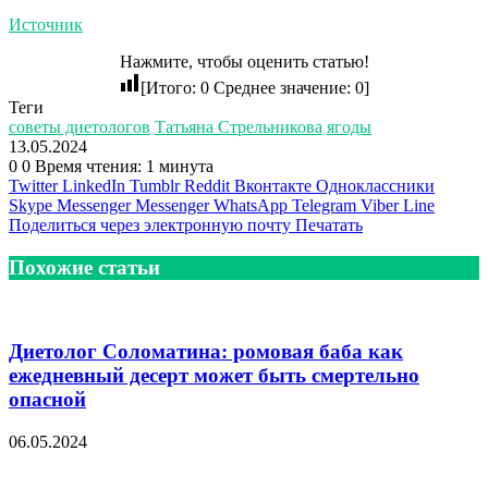
Источник
Нажмите, чтобы оценить статью!
[Итого:
0
Среднее значение:
0
]
Теги
советы диетологов
Татьяна Стрельникова
ягоды
13.05.2024
0
0
Время чтения: 1 минута
Twitter
LinkedIn
Tumblr
Reddit
Вконтакте
Одноклассники
Skype
Messenger
Messenger
WhatsApp
Telegram
Viber
Line
Поделиться через электронную почту
Печатать
Похожие статьи
Диетолог Соломатина: ромовая баба как
ежедневный десерт может быть смертельно
опасной
06.05.2024