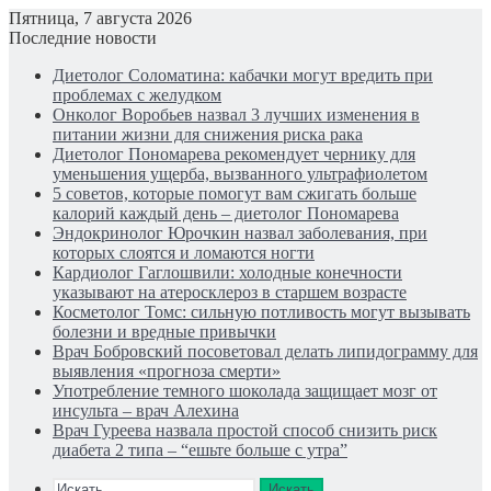
Пятница, 7 августа 2026
Последние новости
Диетолог Соломатина: кабачки могут вредить при
проблемах с желудком
Онколог Воробьев назвал 3 лучших изменения в
питании жизни для снижения риска рака
Диетолог Пономарева рекомендует чернику для
уменьшения ущерба, вызванного ультрафиолетом
5 советов, которые помогут вам сжигать больше
калорий каждый день – диетолог Пономарева
Эндокринолог Юрочкин назвал заболевания, при
которых слоятся и ломаются ногти
Кардиолог Гаглошвили: холодные конечности
указывают на атеросклероз в старшем возрасте
Косметолог Томс: сильную потливость могут вызывать
болезни и вредные привычки
Врач Бобровский посоветовал делать липидограмму для
выявления «прогноза смерти»
Употребление темного шоколада защищает мозг от
инсульта – врач Алехина
Врач Гуреева назвала простой способ снизить риск
диабета 2 типа – “ешьте больше с утра”
Искать