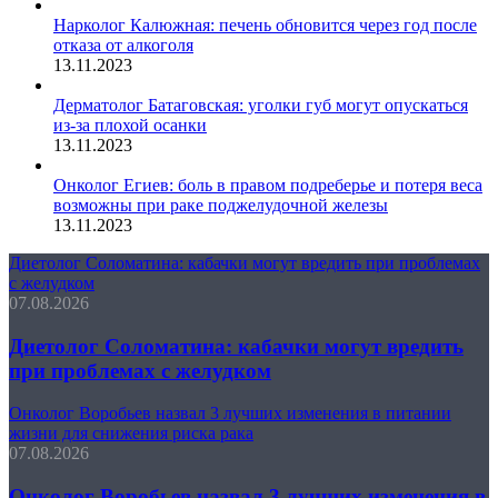
Нарколог Калюжная: печень обновится через год после
отказа от алкоголя
13.11.2023
Дерматолог Батаговская: уголки губ могут опускаться
из-за плохой осанки
13.11.2023
Онколог Егиев: боль в правом подреберье и потеря веса
возможны при раке поджелудочной железы
13.11.2023
Диетолог Соломатина: кабачки могут вредить при проблемах
с желудком
07.08.2026
Диетолог Соломатина: кабачки могут вредить
при проблемах с желудком
Онколог Воробьев назвал 3 лучших изменения в питании
жизни для снижения риска рака
07.08.2026
Онколог Воробьев назвал 3 лучших изменения в