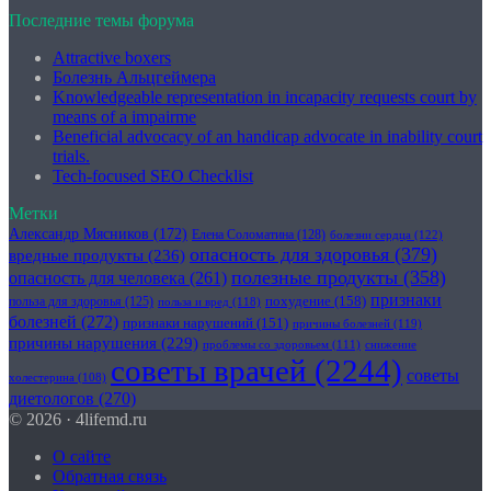
Последние темы форума
Attractive boxers
Болезнь Альцгеймера
Knowledgeable representation in incapacity requests court by
means of a impairme
Beneficial advocacy of an handicap advocate in inability court
trials.
Tech-focused SEO Checklist
Метки
Александр Мясников
(172)
Елена Соломатина
(128)
болезни сердца
(122)
опасность для здоровья
(379)
вредные продукты
(236)
полезные продукты
(358)
опасность для человека
(261)
признаки
похудение
(158)
польза для здоровья
(125)
польза и вред
(118)
болезней
(272)
признаки нарушений
(151)
причины болезней
(119)
причины нарушения
(229)
проблемы со здоровьем
(111)
снижение
советы врачей
(2244)
советы
холестерина
(108)
диетологов
(270)
© 2026 · 4lifemd.ru
О сайте
Обратная связь