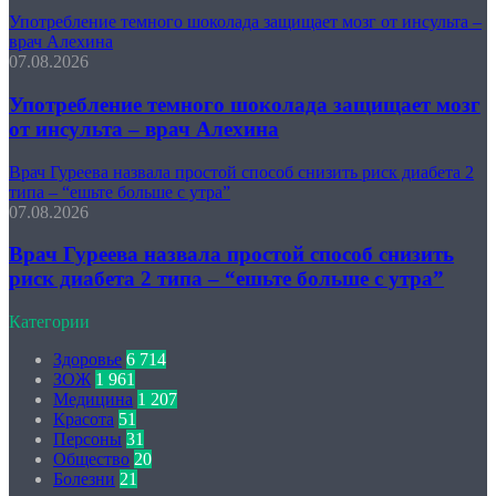
Употребление темного шоколада защищает мозг от инсульта –
врач Алехина
07.08.2026
Употребление темного шоколада защищает мозг
от инсульта – врач Алехина
Врач Гуреева назвала простой способ снизить риск диабета 2
типа – “ешьте больше с утра”
07.08.2026
Врач Гуреева назвала простой способ снизить
риск диабета 2 типа – “ешьте больше с утра”
Категории
Здоровье
6 714
ЗОЖ
1 961
Медицина
1 207
Красота
51
Персоны
31
Общество
20
Болезни
21