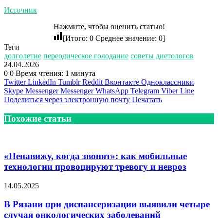
Источник
Нажмите, чтобы оценить статью!
[Итого:
0
Среднее значение:
0
]
Теги
долголетие
переодическое голодание
советы диетологов
24.04.2026
0
0
Время чтения: 1 минута
Twitter
LinkedIn
Tumblr
Reddit
Вконтакте
Одноклассники
Skype
Messenger
Messenger
WhatsApp
Telegram
Viber
Line
Поделиться через электронную почту
Печатать
Похожие статьи
«Ненавижу, когда звонят»: как мобильные
технологии провоцируют тревогу и невроз
14.05.2025
В Рязани при диспансеризации выявили четыре
случая онкологических заболеваний