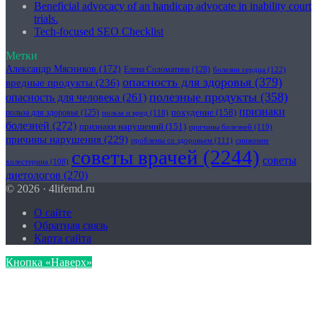
Beneficial advocacy of an handicap advocate in inability court
trials.
Tech-focused SEO Checklist
Метки
Александр Мясников
(172)
Елена Соломатина
(128)
болезни сердца
(122)
опасность для здоровья
(379)
вредные продукты
(236)
полезные продукты
(358)
опасность для человека
(261)
признаки
похудение
(158)
польза для здоровья
(125)
польза и вред
(118)
болезней
(272)
признаки нарушений
(151)
причины болезней
(119)
причины нарушения
(229)
проблемы со здоровьем
(111)
снижение
советы врачей
(2244)
советы
холестерина
(108)
диетологов
(270)
© 2026 · 4lifemd.ru
О сайте
Обратная связь
Карта сайта
Кнопка «Наверх»