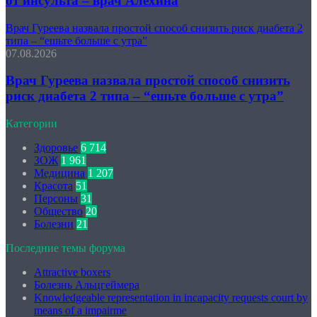
от инсульта – врач Алехина
Врач Гуреева назвала простой способ снизить риск диабета 2
типа – “ешьте больше с утра”
07.08.2026
Врач Гуреева назвала простой способ снизить
риск диабета 2 типа – “ешьте больше с утра”
Категории
Здоровье
6 714
ЗОЖ
1 961
Медицина
1 207
Красота
51
Персоны
31
Общество
20
Болезни
21
Последние темы форума
Attractive boxers
Болезнь Альцгеймера
Knowledgeable representation in incapacity requests court by
means of a impairme