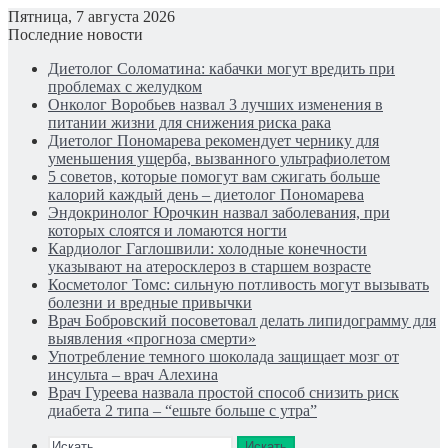
Пятница, 7 августа 2026
Последние новости
Диетолог Соломатина: кабачки могут вредить при
проблемах с желудком
Онколог Воробьев назвал 3 лучших изменения в
питании жизни для снижения риска рака
Диетолог Пономарева рекомендует чернику для
уменьшения ущерба, вызванного ультрафиолетом
5 советов, которые помогут вам сжигать больше
калорий каждый день – диетолог Пономарева
Эндокринолог Юрочкин назвал заболевания, при
которых слоятся и ломаются ногти
Кардиолог Гаглошвили: холодные конечности
указывают на атеросклероз в старшем возрасте
Косметолог Томс: сильную потливость могут вызывать
болезни и вредные привычки
Врач Бобровский посоветовал делать липидограмму для
выявления «прогноза смерти»
Употребление темного шоколада защищает мозг от
инсульта – врач Алехина
Врач Гуреева назвала простой способ снизить риск
диабета 2 типа – “ешьте больше с утра”
Искать