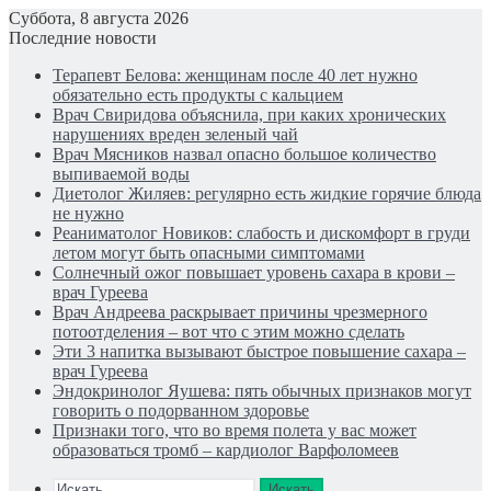
Суббота, 8 августа 2026
Последние новости
Терапевт Белова: женщинам после 40 лет нужно
обязательно есть продукты с кальцием
Врач Свиридова объяснила, при каких хронических
нарушениях вреден зеленый чай
Врач Мясников назвал опасно большое количество
выпиваемой воды
Диетолог Жиляев: регулярно есть жидкие горячие блюда
не нужно
Реаниматолог Новиков: слабость и дискомфорт в груди
летом могут быть опасными симптомами
Солнечный ожог повышает уровень сахара в крови –
врач Гуреева
Врач Андреева раскрывает причины чрезмерного
потоотделения – вот что с этим можно сделать
Эти 3 напитка вызывают быстрое повышение сахара –
врач Гуреева
Эндокринолог Яушева: пять обычных признаков могут
говорить о подорванном здоровье
Признаки того, что во время полета у вас может
образоваться тромб – кардиолог Варфоломеев
Искать