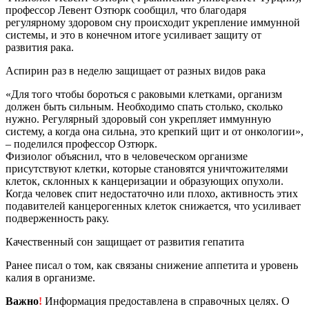
профессор Левент Озтюрк сообщил, что благодаря
регулярному здоровом сну происходит укрепление иммунной
системы, и это в конечном итоге усиливает защиту от
развития рака.
Аспирин раз в неделю защищает от разных видов рака
«Для того чтобы бороться с раковыми клетками, организм
должен быть сильным. Необходимо спать столько, сколько
нужно. Регулярный здоровый сон укрепляет иммунную
систему, а когда она сильна, это крепкий щит и от онкологии»,
– поделился профессор Озтюрк.
Физиолог объяснил, что в человеческом организме
присутствуют клетки, которые становятся уничтожителями
клеток, склонных к канцеризации и образующих опухоли.
Когда человек спит недостаточно или плохо, активность этих
подавителей канцерогенных клеток снижается, что усиливает
подверженность раку.
Качественный сон защищает от развития гепатита
Ранее писал о том, как связаны снижение аппетита и уровень
калия в организме.
Важно
!
Информация предоставлена в справочных целях. О