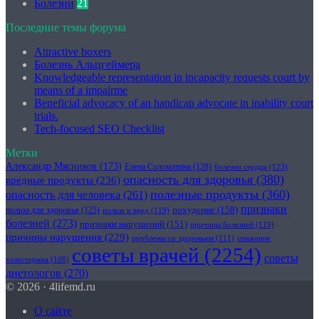
Болезни
21
Последние темы форума
Attractive boxers
Болезнь Альцгеймера
Knowledgeable representation in incapacity requests court by
means of a impairme
Beneficial advocacy of an handicap advocate in inability court
trials.
Tech-focused SEO Checklist
Метки
Александр Мясников
(173)
Елена Соломатина
(128)
болезни сердца
(123)
опасность для здоровья
(380)
вредные продукты
(236)
полезные продукты
(360)
опасность для человека
(261)
признаки
похудение
(158)
польза для здоровья
(125)
польза и вред
(119)
болезней
(273)
признаки нарушений
(151)
причины болезней
(119)
причины нарушения
(229)
проблемы со здоровьем
(111)
снижение
советы врачей
(2254)
советы
холестерина
(108)
диетологов
(270)
© 2026 · 4lifemd.ru
О сайте