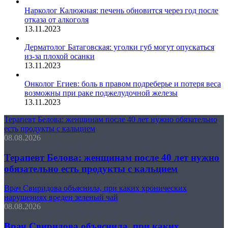
Нарколог Калюжная: печень обновится через год после
отказа от алкоголя
13.11.2023
Дерматолог Батаговская: уголки губ могут опускаться
из-за плохой осанки
13.11.2023
Онколог Егиев: боль в правом подреберье и потеря веса
возможны при раке поджелудочной железы
13.11.2023
Терапевт Белова: женщинам после 40 лет нужно обязательно
есть продукты с кальцием
08.08.2026
Терапевт Белова: женщинам после 40 лет нужно
обязательно есть продукты с кальцием
Врач Свиридова объяснила, при каких хронических
нарушениях вреден зеленый чай
08.08.2026
Врач Свиридова объяснила, при каких