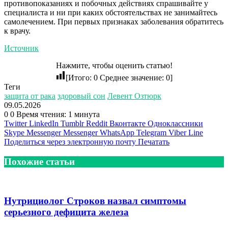
противопоказаниях и побочных действиях спрашивайте у
специалиста и ни при каких обстоятельствах не занимайтесь
самолечением. При первых признаках заболевания обратитесь
к врачу.
Источник
Нажмите, чтобы оценить статью!
[Итого:
0
Среднее значение:
0
]
Теги
защита от рака
здоровый сон
Левент Озтюрк
09.05.2026
0
0
Время чтения: 1 минута
Twitter
LinkedIn
Tumblr
Reddit
Вконтакте
Одноклассники
Skype
Messenger
Messenger
WhatsApp
Telegram
Viber
Line
Поделиться через электронную почту
Печатать
Похожие статьи
Нутрициолог Строков назвал симптомы
серьезного дефицита железа