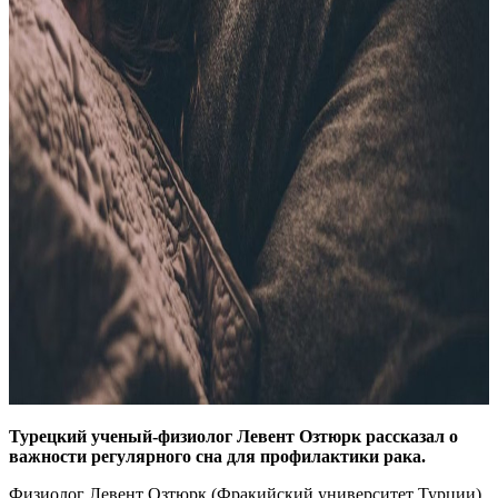
Турецкий ученый-физиолог Левент Озтюрк рассказал о
важности регулярного сна для профилактики рака.
Физиолог Левент Озтюрк (Фракийский университет Турции),