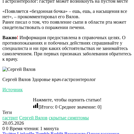
Гастроэнтеролог: гастрит может возникнуть на пустом месте
«Появляется «бездонная бочка» – ешь, ешь, а насыщения все
нет», – прокомментировал его Вялов.
Ранее писал о том, что появление сыпи в области рта может
свидетельствовать о поражении печени.
Важно
!
Информация предоставлена в справочных целях. О
противопоказаниях и побочных действиях спрашивайте у
специалиста и ни при каких обстоятельствах не занимайтесь
самолечением. При первых признаках заболевания обратитесь
к врачу.
Сергей Вялов Здоровье врач-гастроэнтеролог
Источник
Нажмите, чтобы оценить статью!
[Итого:
0
Среднее значение:
0
]
Теги
гастрит
Сергей Вялов
скрытые симптомы
20.05.2026
0
0
Время чтения: 1 минута
Twitter
LinkedIn
Tumblr
Reddit
Вконтакте
Одноклассники