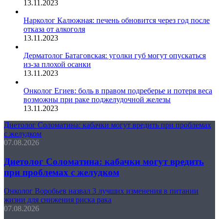
13.11.2023
Нарколог Калюжная: печень обновится через год после
отказа от алкоголя
13.11.2023
Дерматолог Батаговская: уголки губ могут опускаться
из-за плохой осанки
13.11.2023
Онколог Егиев: боль в правом подреберье и потеря веса
возможны при раке поджелудочной железы
13.11.2023
Диетолог Соломатина: кабачки могут вредить при проблемах
с желудком
07.08.2026
Диетолог Соломатина: кабачки могут вредить
при проблемах с желудком
Онколог Воробьев назвал 3 лучших изменения в питании
жизни для снижения риска рака
07.08.2026