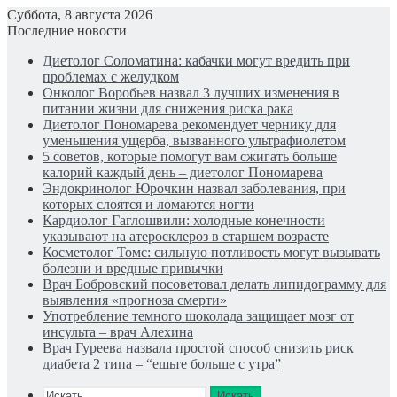
Суббота, 8 августа 2026
Последние новости
Диетолог Соломатина: кабачки могут вредить при
проблемах с желудком
Онколог Воробьев назвал 3 лучших изменения в
питании жизни для снижения риска рака
Диетолог Пономарева рекомендует чернику для
уменьшения ущерба, вызванного ультрафиолетом
5 советов, которые помогут вам сжигать больше
калорий каждый день – диетолог Пономарева
Эндокринолог Юрочкин назвал заболевания, при
которых слоятся и ломаются ногти
Кардиолог Гаглошвили: холодные конечности
указывают на атеросклероз в старшем возрасте
Косметолог Томс: сильную потливость могут вызывать
болезни и вредные привычки
Врач Бобровский посоветовал делать липидограмму для
выявления «прогноза смерти»
Употребление темного шоколада защищает мозг от
инсульта – врач Алехина
Врач Гуреева назвала простой способ снизить риск
диабета 2 типа – “ешьте больше с утра”
Искать