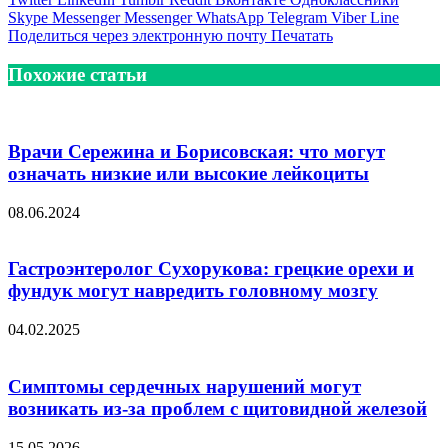
Skype
Messenger
Messenger
WhatsApp
Telegram
Viber
Line
Поделиться через электронную почту
Печатать
Похожие статьи
Врачи Сережина и Борисовская: что могут
означать низкие или высокие лейкоциты
08.06.2024
Гастроэнтеролог Сухорукова: грецкие орехи и
фундук могут навредить головному мозгу
04.02.2025
Симптомы сердечных нарушений могут
возникать из-за проблем с щитовидной железой
15.05.2026