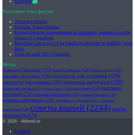
Болезни
21
Последние темы форума
Attractive boxers
Болезнь Альцгеймера
Knowledgeable representation in incapacity requests court by
means of a impairme
Beneficial advocacy of an handicap advocate in inability court
trials.
Tech-focused SEO Checklist
Метки
Александр Мясников
(172)
Елена Соломатина
(128)
болезни сердца
(122)
опасность для здоровья
(379)
вредные продукты
(236)
полезные продукты
(358)
опасность для человека
(261)
признаки
похудение
(158)
польза для здоровья
(125)
польза и вред
(118)
болезней
(272)
признаки нарушений
(151)
причины болезней
(119)
причины нарушения
(229)
проблемы со здоровьем
(111)
снижение
советы врачей
(2244)
советы
холестерина
(108)
диетологов
(270)
© 2026 · 4lifemd.ru
О сайте