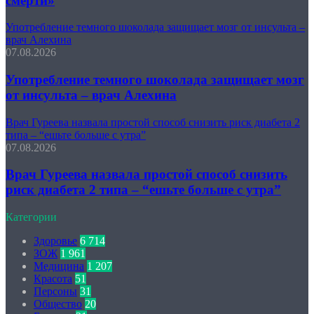
смерти»
Употребление темного шоколада защищает мозг от инсульта –
врач Алехина
07.08.2026
Употребление темного шоколада защищает мозг
от инсульта – врач Алехина
Врач Гуреева назвала простой способ снизить риск диабета 2
типа – “ешьте больше с утра”
07.08.2026
Врач Гуреева назвала простой способ снизить
риск диабета 2 типа – “ешьте больше с утра”
Категории
Здоровье
6 714
ЗОЖ
1 961
Медицина
1 207
Красота
51
Персоны
31
Общество
20