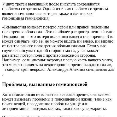
У двух третей выживших после инсульта сохраняются
проблемы со зрением. Одной из таких проблем со зрением
является гемианопсия, которая также известна как
гомонимная гемианопсия.
«Гемианопия означает потерю левой или правой половины
поля зрения обоих глаз. Это наиболее распространенный тип.
Гемианопия — это потеря половины вашего поля зрения. Это
может означать, что вы не можете видеть ни влево, ни вправо
от центра вашего поля зрения обоими глазами. Если у вас
случился инсульт с одной стороны мозга, у вас может
развиться потеря поля с противоположной стороны.
Например, если инсульт затронул правую часть вашего мозга,
это может повлиять на левостороннее зрение каждого глаза»,
– говорит врач-невролог Александра Алехина специально для
.
Проблемы, вызванные гемианопсией
Хотя гемианопсия не влияет на все ваше зрение, она все же
может вызывать проблемы в повседневной жизни, такие как
поиск вещей, преодоление пробок на улице или
дезориентация в людных местах, таких как супермаркеты.