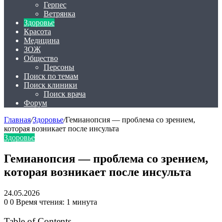
Герпес
Ветрянка
Здоровье
Красота
Медицина
ЗОЖ
Общество
Персоны
Поиск по темам
Поиск клиники
Поиск врача
Форум
Главная
/
Здоровье
/
Гемианопсия — проблема со зрением,
которая возникает после инсульта
Здоровье
Гемианопсия — проблема со зрением,
которая возникает после инсульта
24.05.2026
0
0
Время чтения: 1 минута
Table of Contents