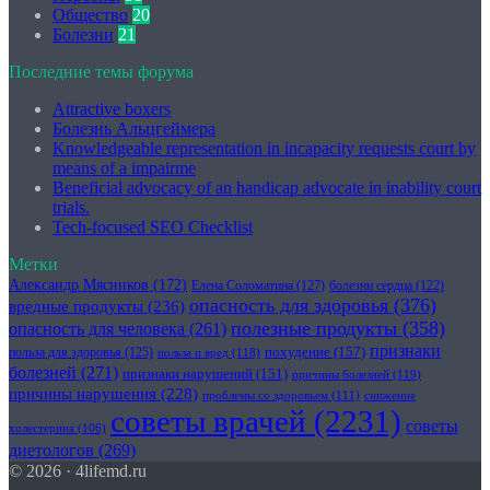
Общество
20
Болезни
21
Последние темы форума
Attractive boxers
Болезнь Альцгеймера
Knowledgeable representation in incapacity requests court by
means of a impairme
Beneficial advocacy of an handicap advocate in inability court
trials.
Tech-focused SEO Checklist
Метки
Александр Мясников
(172)
Елена Соломатина
(127)
болезни сердца
(122)
опасность для здоровья
(376)
вредные продукты
(236)
полезные продукты
(358)
опасность для человека
(261)
признаки
похудение
(157)
польза для здоровья
(125)
польза и вред
(118)
болезней
(271)
признаки нарушений
(151)
причины болезней
(119)
причины нарушения
(228)
проблемы со здоровьем
(111)
снижение
советы врачей
(2231)
советы
холестерина
(106)
диетологов
(269)
© 2026 · 4lifemd.ru