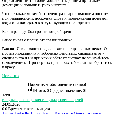
Определенный тип боли может быть ранним признаком
деменции и повышать риск инсульта
Чтение также может быть очень разочаровывающим опытом
при гемианопсии, поскольку слова и предложения исчезают,
когда они находятся в отсутствующем поле зрения.
Как игра в футбол грозит потерей зрения
Ранее писал о пользе отвара шиповника.
Важно
!
Информация предоставлена в справочных целях. О
противопоказаниях и побочных действиях спрашивайте у
специалиста и ни при каких обстоятельствах не занимайтесь
самолечением. При первых признаках заболевания обратитесь
к врачу.
Источник
Нажмите, чтобы оценить статью!
[Итого:
0
Среднее значение:
0
]
Теги
инсульты
последствия инсульта
советы врачей
24.05.2026
0
0
Время чтения: 1 минута
Twitter
LinkedIn
Tumblr
Reddit
Вконтакте
Одноклассники