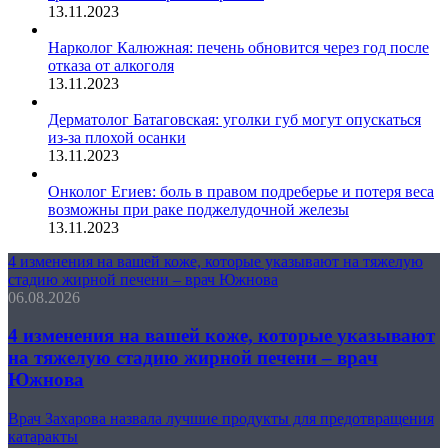
13.11.2023
Нарколог Калюжная: печень обновится через год после
отказа от алкоголя
13.11.2023
Дерматолог Батаговская: уголки губ могут опускаться
из-за плохой осанки
13.11.2023
Онколог Егиев: боль в правом подреберье и потеря веса
возможны при раке поджелудочной железы
13.11.2023
4 изменения на вашей коже, которые указывают на тяжелую
стадию жирной печени – врач Южнова
06.08.2026
4 изменения на вашей коже, которые указывают
на тяжелую стадию жирной печени – врач
Южнова
Врач Захарова назвала лучшие продукты для предотвращения
катаракты