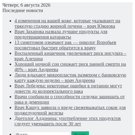
Четверг, 6 августа 2026
Последние новости
4 изменения на вашей коже, которые указывают на
тяжелую стадию жирной печени – врач Южнова
Врач Захарова назвала лучшие продукты для
предотвращения катаракты
13 симптомов означают рак — онколог Воробьев
посоветовал быстрее обратится к врачу
Воспаленный кишечник увеличивает риск инсульта –
врач Алехина
Хороший ночной сон снижает риск ранней смерти на
40% – врач Андреева
Люди вдыхают микропластик размером с банковскую
карту каждую неделю – врач Андреева
Врач Лебедева: некоторые ошибки в питании могут
довести до колоректального рака
Врачи сообщили о способности селедки защищать от
рака и деменции
Врач Кашух заявила о вреде свежевыжатых соков для
поджелудочной железы
Диетолог Алдонина: употребление этих продуктов
следует уменьшить после 30 лет
Искать