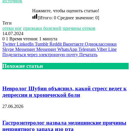
Источник
Нажмите, чтобы оценить статью!
[Итого:
0
Среднее значение:
0
]
Теги
отеки ног
признаки болезней
причины отеков
14.07.2024
0
1
Время чтения: 1 минута
Twitter
LinkedIn
Tumblr
Reddit
Вконтакте
Одноклассники
Skype
Messenger
Messenger
WhatsApp
Telegram
Viber
Line
Поделиться через электронную почту
Печатать
Похожие статьи
Невролог Шубин объяснил, какой стресс ведет к
депрессии и хронической боли
27.06.2026
Гастроэнтеролог назвала медицинские причины
неприятного запаха изо рта