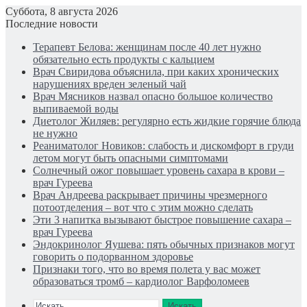
Суббота, 8 августа 2026
Последние новости
Терапевт Белова: женщинам после 40 лет нужно
обязательно есть продукты с кальцием
Врач Свиридова объяснила, при каких хронических
нарушениях вреден зеленый чай
Врач Мясников назвал опасно большое количество
выпиваемой воды
Диетолог Жиляев: регулярно есть жидкие горячие блюда
не нужно
Реаниматолог Новиков: слабость и дискомфорт в груди
летом могут быть опасными симптомами
Солнечный ожог повышает уровень сахара в крови –
врач Гуреева
Врач Андреева раскрывает причины чрезмерного
потоотделения – вот что с этим можно сделать
Эти 3 напитка вызывают быстрое повышение сахара –
врач Гуреева
Эндокринолог Яушева: пять обычных признаков могут
говорить о подорванном здоровье
Признаки того, что во время полета у вас может
образоваться тромб – кардиолог Варфоломеев
Искать