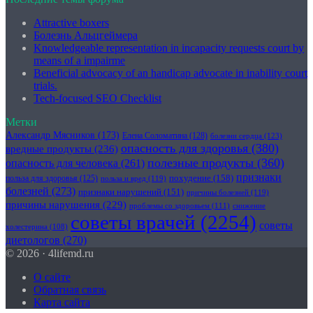
Attractive boxers
Болезнь Альцгеймера
Knowledgeable representation in incapacity requests court by
means of a impairme
Beneficial advocacy of an handicap advocate in inability court
trials.
Tech-focused SEO Checklist
Метки
Александр Мясников
(173)
Елена Соломатина
(128)
болезни сердца
(123)
опасность для здоровья
(380)
вредные продукты
(236)
полезные продукты
(360)
опасность для человека
(261)
признаки
похудение
(158)
польза для здоровья
(125)
польза и вред
(119)
болезней
(273)
признаки нарушений
(151)
причины болезней
(119)
причины нарушения
(229)
проблемы со здоровьем
(111)
снижение
советы врачей
(2254)
советы
холестерина
(108)
диетологов
(270)
© 2026 · 4lifemd.ru
О сайте
Обратная связь
Карта сайта