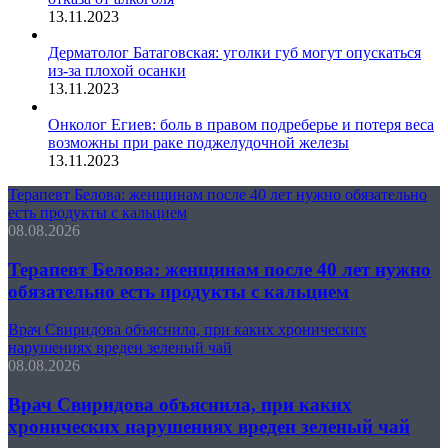
13.11.2023
Дерматолог Батаговская: уголки губ могут опускаться
из-за плохой осанки
13.11.2023
Онколог Егиев: боль в правом подреберье и потеря веса
возможны при раке поджелудочной железы
13.11.2023
Терапевт Белова: женщинам после 40 лет нужно обязательно
есть продукты с кальцием
08.08.2026
Терапевт Белова: женщинам после 40 лет нужно
обязательно есть продукты с кальцием
Врач Свиридова объяснила, при каких хронических
нарушениях вреден зеленый чай
08.08.2026
Врач Свиридова объяснила, при каких
хронических нарушениях вреден зеленый чай