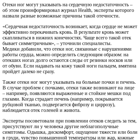
Отеки ног могут указывать на сердечную недостаточность –
об этом проинформировал журнал Health, эксперты которого
назвали разные возможные причины такой отечности.
«Сердечная недостаточность возникает, когда сердце не может
эффективно перекачивать кровь. В результате кровь может
скапливаться в нижних конечностях. Чаще всего такой отек
бывает симметричным», – уточнили специалисты.
Медики добавили, что отеки ног, связанные с нарушениями
работы сердца, можно определить следующим образом: на
отекших ногах долго остаются следы от резинки носков или
от обуви. Если надавать на кожу такой ноги пальцем, вмятина
пройдет далеко не сразу.
Также отеки ног могут указывать на больные почки и печень.
В случае проблем с почками, отеки также возникают на лице
– например, появляются выраженные и стойкие мешки под
глазами. Когда страдает печень (например, покрывается
рубцовой тканью, подвергается фиброзу и циррозу),
наблюдается отек голеней и живота.
Эксперты посоветовали при появлении отеков следить за тем,
присутствуют ли у человека другие неблагополучные
симптомы. Одышка, дискомфорт, ощущение тяжести или боли
в груди, чувство повышенной температуры или жар, кожные