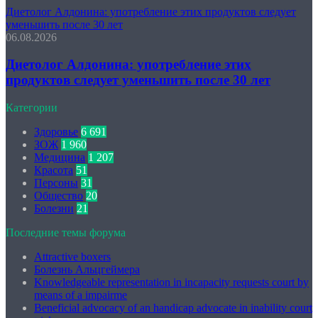
Диетолог Алдонина: употребление этих продуктов следует
уменьшить после 30 лет
06.08.2026
Диетолог Алдонина: употребление этих
продуктов следует уменьшить после 30 лет
Категории
Здоровье
6 691
ЗОЖ
1 960
Медицина
1 207
Красота
51
Персоны
31
Общество
20
Болезни
21
Последние темы форума
Attractive boxers
Болезнь Альцгеймера
Knowledgeable representation in incapacity requests court by
means of a impairme
Beneficial advocacy of an handicap advocate in inability court