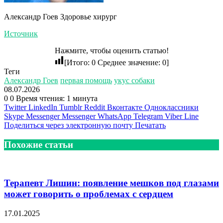
Александр Гоев Здоровье хирург
Источник
Нажмите, чтобы оценить статью!
[Итого:
0
Среднее значение:
0
]
Теги
Александр Гоев
первая помощь
укус собаки
08.07.2026
0
0
Время чтения: 1 минута
Twitter
LinkedIn
Tumblr
Reddit
Вконтакте
Одноклассники
Skype
Messenger
Messenger
WhatsApp
Telegram
Viber
Line
Поделиться через электронную почту
Печатать
Похожие статьи
Терапевт Лишин: появление мешков под глазами
может говорить о проблемах с сердцем
17.01.2025