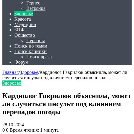
Герпес
Ветрянка
Здоровье
Красота
Медицина
ЗОЖ
Общество
Персоны
Поиск по темам
Поиск клиники
Поиск врача
Форум
Главная
/
Здоровье
/
Кардиолог Гаврилюк объяснила, может ли
случиться инсульт под влиянием перепадов погоды
Здоровье
Кардиолог Гаврилюк объяснила, может
ли случиться инсульт под влиянием
перепадов погоды
28.10.2024
0
0
Время чтения: 1 минута