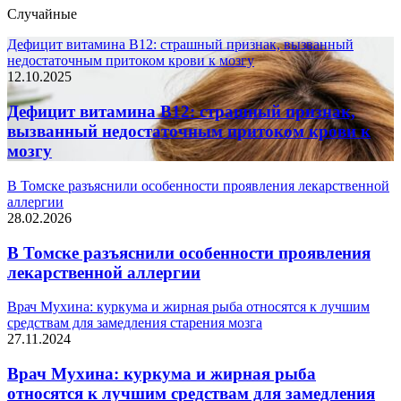
Случайные
Дефицит витамина B12: страшный признак, вызванный
недостаточным притоком крови к мозгу
12.10.2025
Дефицит витамина B12: страшный признак,
вызванный недостаточным притоком крови к
мозгу
В Томске разъяснили особенности проявления лекарственной
аллергии
28.02.2026
В Томске разъяснили особенности проявления
лекарственной аллергии
Врач Мухина: куркума и жирная рыба относятся к лучшим
средствам для замедления старения мозга
27.11.2024
Врач Мухина: куркума и жирная рыба
относятся к лучшим средствам для замедления