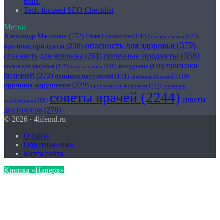
trials.
Tech-focused SEO Checklist
Метки
Александр Мясников
(172)
Елена Соломатина
(128)
болезни сердца
(122)
опасность для здоровья
(379)
вредные продукты
(236)
полезные продукты
(358)
опасность для человека
(261)
признаки
похудение
(158)
польза для здоровья
(125)
польза и вред
(118)
болезней
(272)
признаки нарушений
(151)
причины болезней
(119)
причины нарушения
(229)
проблемы со здоровьем
(111)
снижение
советы врачей
(2244)
советы
холестерина
(108)
диетологов
(270)
© 2026 · 4lifemd.ru
О сайте
Обратная связь
Карта сайта
Кнопка «Наверх»