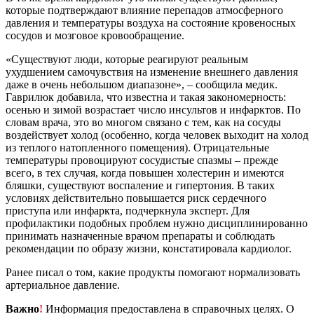
которые подтверждают влияние перепадов атмосферного
давления и температуры воздуха на состояние кровеносных
сосудов и мозговое кровообращение.
«Существуют люди, которые реагируют реальным
ухудшением самочувствия на изменение внешнего давления
даже в очень небольшом диапазоне», – сообщила медик.
Гаврилюк добавила, что известна и такая закономерность:
осенью и зимой возрастает число инсультов и инфарктов. По
словам врача, это во многом связано с тем, как на сосуды
воздействует холод (особенно, когда человек выходит на холод
из теплого натопленного помещения). Отрицательные
температуры провоцируют сосудистые спазмы – прежде
всего, в тех случая, когда повышен холестерин и имеются
бляшки, существуют воспаление и гипертония. В таких
условиях действительно повышается риск сердечного
приступа или инфаркта, подчеркнула эксперт. Для
профилактики подобных проблем нужно дисциплинированно
принимать назначенные врачом препараты и соблюдать
рекомендации по образу жизни, констатировала кардиолог.
Ранее писал о том, какие продукты помогают нормализовать
артериальное давление.
Важно
!
Информация предоставлена в справочных целях. О