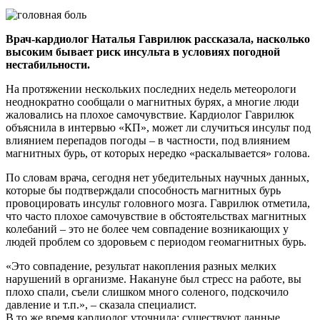
Врач-кардиолог Наталья Гаврилюк рассказала, насколько
высоким бывает риск инсульта в условиях погодной
нестабильности.
На протяжении нескольких последних недель метеорологи
неоднократно сообщали о магнитных бурях, а многие люди
жаловались на плохое самочувствие. Кардиолог Гаврилюк
объяснила в интервью «КП», может ли случиться инсульт под
влиянием перепадов погоды – в частности, под влиянием
магнитных бурь, от которых нередко «раскалывается» голова.
По словам врача, сегодня нет убедительных научных данных,
которые бы подтверждали способность магнитных бурь
провоцировать инсульт головного мозга. Гаврилюк отметила,
что часто плохое самочувствие в обстоятельствах магнитных
колебаний – это не более чем совпадение возникающих у
людей проблем со здоровьем с периодом геомагнитных бурь.
«Это совпадение, результат накопления разных мелких
нарушений в организме. Накануне был стресс на работе, вы
плохо спали, съели слишком много соленого, подскочило
давление и т.п.», – сказала специалист.
В то же время кардиолог уточнила: существуют данные,