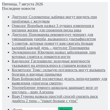
Пятница, 7 августа 2026
Последние новости
Диетолог Соломатина: кабачки могут вредить при
проблемах с желудком
Онколог Воробьев назвал 3 лучших изменения в
питании жизни для снижения риска рака
Диетолог Пономарева рекомендует чернику для
уменьшения ущерба, вызванного ультрафиолетом
5 советов, которые помогут вам сжигать больше
калорий каждый день – диетолог Пономарева
Эндокринолог Юрочкин назвал заболевания, при
которых слоятся и ломаются ногти
Кардиолог Гаглошвили: холодные конечности
указывают на атеросклероз в старшем возрасте
Косметолог Томс: сильную потливость могут вызывать
болезни и вредные привычки
Врач Бобровский посоветовал делать липидограмму для
выявления «прогноза смерти»
Употребление темного шоколада защищает мозг от
инсульта – врач Алехина
Врач Гуреева назвала простой способ снизить риск
диабета 2 типа – “ешьте больше с утра”
Искать