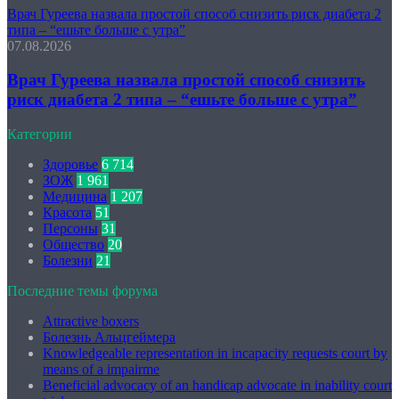
Врач Гуреева назвала простой способ снизить риск диабета 2
типа – “ешьте больше с утра”
07.08.2026
Врач Гуреева назвала простой способ снизить
риск диабета 2 типа – “ешьте больше с утра”
Категории
Здоровье
6 714
ЗОЖ
1 961
Медицина
1 207
Красота
51
Персоны
31
Общество
20
Болезни
21
Последние темы форума
Attractive boxers
Болезнь Альцгеймера
Knowledgeable representation in incapacity requests court by
means of a impairme
Beneficial advocacy of an handicap advocate in inability court