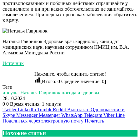
противопоказаниях и побочных действиях спрашивайте у
специалиста и ни при каких обстоятельствах не занимайтесь
самолечением. При первых признаках заболевания обратитесь
к врачу.
Наталья Гаврилюк Здоровье врач-кардиолог, кандидат
медицинских наук, научным сотрудником НМИЦ им. В.А.
Алмазова Минздрава России
Источник
Нажмите, чтобы оценить статью!
[Итого:
0
Среднее значение:
0
]
Теги
инсульт
Наталья Гаврилюк
погода и здоровье
28.10.2024
0
0
Время чтения: 1 минута
Twitter
LinkedIn
Tumblr
Reddit
Вконтакте
Одноклассники
Skype
Messenger
Messenger
WhatsApp
Telegram
Viber
Line
Поделиться через электронную почту
Печатать
Похожие статьи