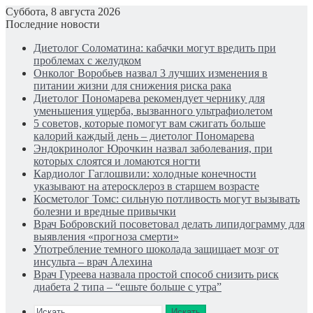
Суббота, 8 августа 2026
Последние новости
Диетолог Соломатина: кабачки могут вредить при
проблемах с желудком
Онколог Воробьев назвал 3 лучших изменения в
питании жизни для снижения риска рака
Диетолог Пономарева рекомендует чернику для
уменьшения ущерба, вызванного ультрафиолетом
5 советов, которые помогут вам сжигать больше
калорий каждый день – диетолог Пономарева
Эндокринолог Юрочкин назвал заболевания, при
которых слоятся и ломаются ногти
Кардиолог Гаглошвили: холодные конечности
указывают на атеросклероз в старшем возрасте
Косметолог Томс: сильную потливость могут вызывать
болезни и вредные привычки
Врач Бобровский посоветовал делать липидограмму для
выявления «прогноза смерти»
Употребление темного шоколада защищает мозг от
инсульта – врач Алехина
Врач Гуреева назвала простой способ снизить риск
диабета 2 типа – “ешьте больше с утра”
Искать