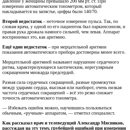
давление у женщины превышало 200 мм рт. ст. При
измерении автоматическим тонометром, который
накладывается на запястье, цифры были 140/70.
Второй недостаток
– неточное измерение пульса. Так, по
словам врача, у одной из его пациенток был паркинсонизм, и
правая рука дрожала намного сильней, чем левая. Аппарат
воспринимал это, как аритмию.
Ещё один недостаток
– при мерцательной аритмии
показания автоматического прибора достоверны менее всего.
Мерцательной аритмией называют нарушение сердечного
ритма, характеризующееся хаотическим, нерегулярным
сокращением миокарда предсердий.
Разная сила сердечных сокращений, разные промежутки
между ударами сердца, высокая или наоборот, очень низкая
частота сердечных сокращений – всё это резко снижает
точность автоматического тонометра.
— Избежать ошибок можно, научившись пользоваться
обычным, «ручным» аппаратом, — отметил специалист.
Как рассказал врач и телеведущий Александр Мясников,
рассуждая на эту тему, грубейшей ошибкой при измерении