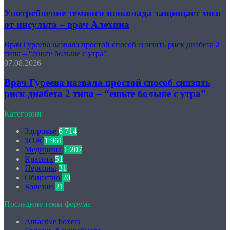
Употребление темного шоколада защищает мозг
от инсульта – врач Алехина
Врач Гуреева назвала простой способ снизить риск диабета 2
типа – “ешьте больше с утра”
07.08.2026
Врач Гуреева назвала простой способ снизить
риск диабета 2 типа – “ешьте больше с утра”
Категории
Здоровье
6 714
ЗОЖ
1 961
Медицина
1 207
Красота
51
Персоны
31
Общество
20
Болезни
21
Последние темы форума
Attractive boxers