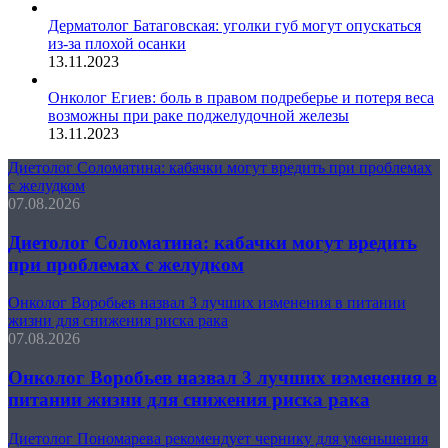
Дерматолог Батаговская: уголки губ могут опускаться
из-за плохой осанки
13.11.2023
Онколог Егиев: боль в правом подреберье и потеря веса
возможны при раке поджелудочной железы
13.11.2023
Диетолог Соломатина: кабачки могут вредить при проблемах
с желудком
07.08.2026
Диетолог Соломатина: кабачки могут вредить
при проблемах с желудком
Онколог Воробьев назвал 3 лучших изменения в питании
жизни для снижения риска рака
07.08.2026
Онколог Воробьев назвал 3 лучших изменения в
питании жизни для снижения риска рака
Диетолог Пономарева рекомендует чернику для уменьшения