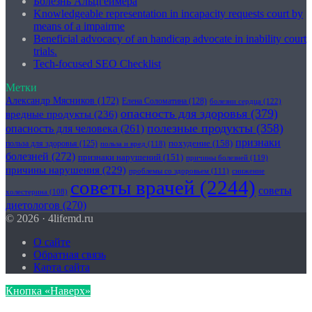
Болезнь Альцгеймера
Knowledgeable representation in incapacity requests court by
means of a impairme
Beneficial advocacy of an handicap advocate in inability court
trials.
Tech-focused SEO Checklist
Метки
Александр Мясников
(172)
Елена Соломатина
(128)
болезни сердца
(122)
опасность для здоровья
(379)
вредные продукты
(236)
полезные продукты
(358)
опасность для человека
(261)
признаки
похудение
(158)
польза для здоровья
(125)
польза и вред
(118)
болезней
(272)
признаки нарушений
(151)
причины болезней
(119)
причины нарушения
(229)
проблемы со здоровьем
(111)
снижение
советы врачей
(2244)
советы
холестерина
(108)
диетологов
(270)
© 2026 · 4lifemd.ru
О сайте
Обратная связь
Карта сайта
Кнопка «Наверх»