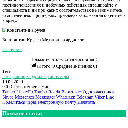
противопоказаниях и побочных действиях спрашивайте у
специалиста и ни при каких обстоятельствах не занимайтесь
самолечением. При первых признаках заболевания обратитесь
к врачу.
Константин Крулёв Медицина кардиолог
Источник
Нажмите, чтобы оценить статью!
[Итого:
0
Среднее значение:
0
]
Теги
гипертония
кардиолог
тонометры
16.05.2026
0
0
Время чтения: 2 мин.
Twitter
LinkedIn
Tumblr
Reddit
Вконтакте
Одноклассники
Skype
Messenger
Messenger
WhatsApp
Telegram
Viber
Line
Поделиться через электронную почту
Печатать
Похожие статьи