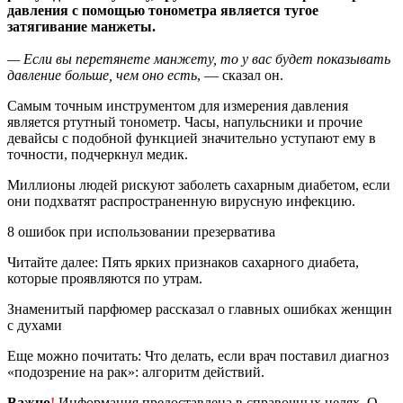
давления с помощью тонометра является тугое
затягивание манжеты.
— Если вы перетянете манжету, то у вас будет показывать
давление больше, чем оно есть
, — сказал он.
Самым точным инструментом для измерения давления
является ртутный тонометр. Часы, напульсники и прочие
девайсы с подобной функцией значительно уступают ему в
точности, подчеркнул медик.
Миллионы людей рискуют заболеть сахарным диабетом, если
они подхватят распространенную вирусную инфекцию.
8 ошибок при использовании презерватива
Читайте далее: Пять ярких признаков сахарного диабета,
которые проявляются по утрам.
Знаменитый парфюмер рассказал о главных ошибках женщин
с духами
Еще можно почитать: Что делать, если врач поставил диагноз
«подозрение на рак»: алгоритм действий.
Важно
!
Информация предоставлена в справочных целях. О