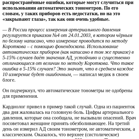
распространённые ошибки, которые могут случиться при
использовании автоматических тонометров. По его
словам, у таких приборов есть недостатки, но на это
«закрывают глаза», так как они очень удобные.
— В России процесс измерения артериального давления
регулируется приказом №4 от 24.01.2003, в котором чёрным
по белому написано, что измерение проводится по методу
Короткова – с помощью фонендоскопа. Использование
автоматических приборов (как написано в том же приказе) в
5-15% случаев даёт значения АД, устойчиво и существенно
отличающиеся от величин по методу Короткова. Что такое
ошибка в 5-15% случаев? Это значит, что в среднем каждое
10 измерение будет ошибочным,
— написал медик в своем
блоге.
Он подчеркнул, что автоматические тонометры не одобрены
для применения.
Кардиолог привел в пример такой случай. Одна из пациенток
два дня жаловалась на головную боль. Цифры артериального
давления, которые она сообщала, не вызывали опасений. Врач
посоветовал женщине принять обезболивающее. На третий
день он измерил АД своим тонометром, не автоматическим, а
классическим. Оказалось, что верхнее (систолическое)