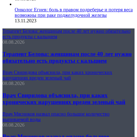
Онколог Егиев: боль в правом подреберье и потеря веса
возможны при раке поджелудочной железы
13.11.2023
Терапевт Белова: женщинам после 40 лет нужно обязательно
есть продукты с кальцием
08.08.2026
Терапевт Белова: женщинам после 40 лет нужно
обязательно есть продукты с кальцием
Врач Свиридова объяснила, при каких хронических
нарушениях вреден зеленый чай
08.08.2026
Врач Свиридова объяснила, при каких
хронических нарушениях вреден зеленый чай
Врач Мясников назвал опасно большое количество
выпиваемой воды
08.08.2026
Врач Мясников назвал опасно большое