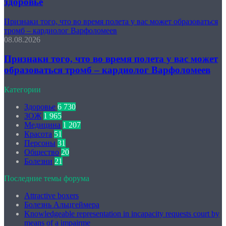
здоровье
Признаки того, что во время полета у вас может образоваться
тромб – кардиолог Варфоломеев
08.08.2026
Признаки того, что во время полета у вас может
образоваться тромб – кардиолог Варфоломеев
Категории
Здоровье
6 730
ЗОЖ
1 965
Медицина
1 207
Красота
51
Персоны
31
Общество
20
Болезни
21
Последние темы форума
Attractive boxers
Болезнь Альцгеймера
Knowledgeable representation in incapacity requests court by
means of a impairme