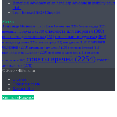
Beneficial advocacy of an handicap advocate in inability court
trials.
Tech-focused SEO Checklist
Метки
Александр Мясников
(173)
Елена Соломатина
(128)
болезни сердца
(123)
опасность для здоровья
(380)
вредные продукты
(236)
полезные продукты
(360)
опасность для человека
(261)
признаки
похудение
(158)
польза для здоровья
(125)
польза и вред
(119)
болезней
(273)
признаки нарушений
(151)
причины болезней
(119)
причины нарушения
(229)
проблемы со здоровьем
(111)
снижение
советы врачей
(2254)
советы
холестерина
(108)
диетологов
(270)
© 2026 · 4lifemd.ru
О сайте
Обратная связь
Карта сайта
Кнопка «Наверх»