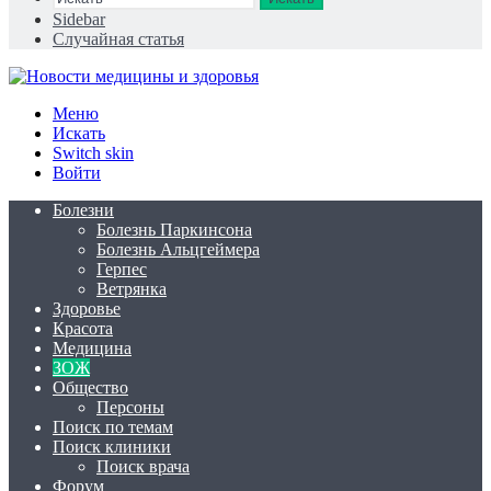
Sidebar
Случайная статья
Меню
Искать
Switch skin
Войти
Болезни
Болезнь Паркинсона
Болезнь Альцгеймера
Герпес
Ветрянка
Здоровье
Красота
Медицина
ЗОЖ
Общество
Персоны
Поиск по темам
Поиск клиники
Поиск врача
Форум