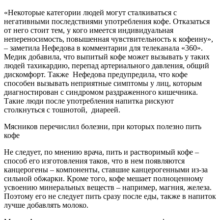
«Некоторые категории людей могут сталкиваться с
негативными последствиями употребления кофе. Отказаться
от него стоит тем, у кого имеется индивидуальная
непереносимость, повышенная чувствительность к кофеину»,
– заметила Нефедова в комментарии для телеканала «360».
Медик добавила, что выпитый кофе может вызывать у таких
людей тахикардию, перепад артериального давления, общий
дискомфорт. Также Нефедова предупредила, что кофе
способен вызывать неприятные симптомы у лиц, которым
диагностирован с синдромом раздраженного кишечника.
Такие люди после употребления напитка рискуют
столкнуться с тошнотой, диареей.
Мясников перечислил болезни, при которых полезно пить
кофе
Не следует, по мнению врача, пить и растворимый кофе –
способ его изготовления таков, что в нем появляются
канцерогены – компоненты, ставшие канцерогенными из-за
сильной обжарки. Кроме того, кофе мешает полноценному
усвоению минеральных веществ – например, магния, железа.
Поэтому его не следует пить сразу после еды, также в напиток
лучше добавлять молоко.