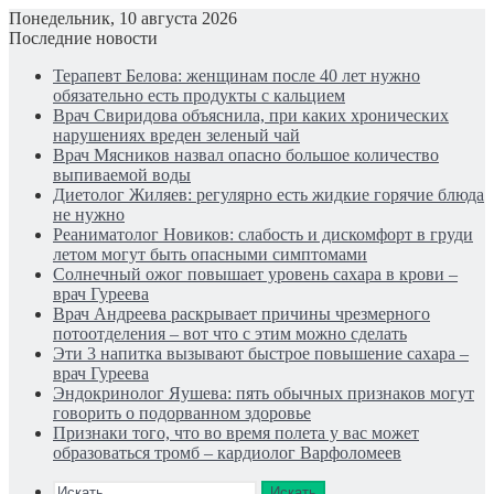
Понедельник, 10 августа 2026
Последние новости
Терапевт Белова: женщинам после 40 лет нужно
обязательно есть продукты с кальцием
Врач Свиридова объяснила, при каких хронических
нарушениях вреден зеленый чай
Врач Мясников назвал опасно большое количество
выпиваемой воды
Диетолог Жиляев: регулярно есть жидкие горячие блюда
не нужно
Реаниматолог Новиков: слабость и дискомфорт в груди
летом могут быть опасными симптомами
Солнечный ожог повышает уровень сахара в крови –
врач Гуреева
Врач Андреева раскрывает причины чрезмерного
потоотделения – вот что с этим можно сделать
Эти 3 напитка вызывают быстрое повышение сахара –
врач Гуреева
Эндокринолог Яушева: пять обычных признаков могут
говорить о подорванном здоровье
Признаки того, что во время полета у вас может
образоваться тромб – кардиолог Варфоломеев
Искать