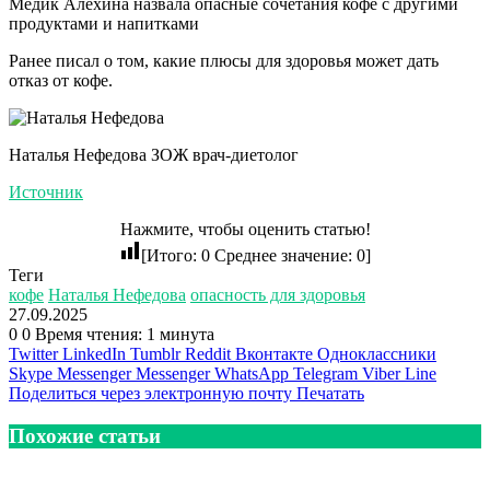
Медик Алехина назвала опасные сочетания кофе с другими
продуктами и напитками
Ранее писал о том, какие плюсы для здоровья может дать
отказ от кофе.
Наталья Нефедова ЗОЖ врач-диетолог
Источник
Нажмите, чтобы оценить статью!
[Итого:
0
Среднее значение:
0
]
Теги
кофе
Наталья Нефедова
опасность для здоровья
27.09.2025
0
0
Время чтения: 1 минута
Twitter
LinkedIn
Tumblr
Reddit
Вконтакте
Одноклассники
Skype
Messenger
Messenger
WhatsApp
Telegram
Viber
Line
Поделиться через электронную почту
Печатать
Похожие статьи