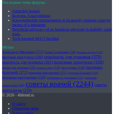
Последние темы форума
Attractive boxers
Болезнь Альцгеймера
Knowledgeable representation in incapacity requests court by
means of a impairme
Beneficial advocacy of an handicap advocate in inability court
trials.
Tech-focused SEO Checklist
Метки
Александр Мясников
(172)
Елена Соломатина
(128)
болезни сердца
(122)
опасность для здоровья
(379)
вредные продукты
(236)
полезные продукты
(358)
опасность для человека
(261)
признаки
похудение
(158)
польза для здоровья
(125)
польза и вред
(118)
болезней
(272)
признаки нарушений
(151)
причины болезней
(119)
причины нарушения
(229)
проблемы со здоровьем
(111)
снижение
советы врачей
(2244)
советы
холестерина
(108)
диетологов
(270)
© 2026 · 4lifemd.ru
О сайте
Обратная связь
Карта сайта