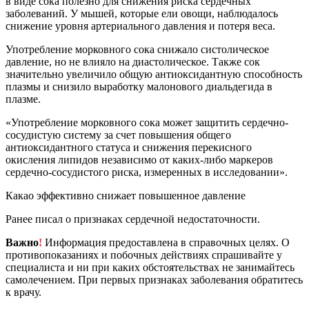
в виде сока полезно для снижения риска сердечных
заболеваний. У мышей, которые ели овощи, наблюдалось
снижение уровня артериального давления и потеря веса.
Употребление морковного сока снижало систолическое
давление, но не влияло на диастолическое. Также сок
значительно увеличило общую антиоксидантную способность
плазмы и снизило выработку малонового диальдегида в
плазме.
«Употребление морковного сока может защитить сердечно-
сосудистую систему за счет повышения общего
антиоксидантного статуса и снижения перекисного
окисления липидов независимо от каких-либо маркеров
сердечно-сосудистого риска, измеренных в исследовании».
Какао эффективно снижает повышенное давление
Ранее писал о признаках сердечной недостаточности.
Важно
!
Информация предоставлена в справочных целях. О
противопоказаниях и побочных действиях спрашивайте у
специалиста и ни при каких обстоятельствах не занимайтесь
самолечением. При первых признаках заболевания обратитесь
к врачу.