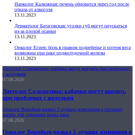
Нарколог Калюжная: печень обновится через год после
отказа от алкоголя
13.11.2023
Дерматолог Батаговская: уголки губ могут опускаться
из-за плохой осанки
13.11.2023
Онколог Егиев: боль в правом подреберье и потеря веса
возможны при раке поджелудочной железы
13.11.2023
Диетолог Соломатина: кабачки могут вредить при проблемах
с желудком
07.08.2026
Диетолог Соломатина: кабачки могут вредить
при проблемах с желудком
Онколог Воробьев назвал 3 лучших изменения в питании
жизни для снижения риска рака
07.08.2026
Онколог Воробьев назвал 3 лучших изменения в