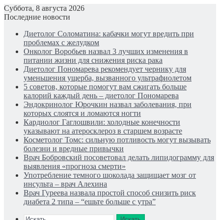
Суббота, 8 августа 2026
Последние новости
Диетолог Соломатина: кабачки могут вредить при
проблемах с желудком
Онколог Воробьев назвал 3 лучших изменения в
питании жизни для снижения риска рака
Диетолог Пономарева рекомендует чернику для
уменьшения ущерба, вызванного ультрафиолетом
5 советов, которые помогут вам сжигать больше
калорий каждый день – диетолог Пономарева
Эндокринолог Юрочкин назвал заболевания, при
которых слоятся и ломаются ногти
Кардиолог Гаглошвили: холодные конечности
указывают на атеросклероз в старшем возрасте
Косметолог Томс: сильную потливость могут вызывать
болезни и вредные привычки
Врач Бобровский посоветовал делать липидограмму для
выявления «прогноза смерти»
Употребление темного шоколада защищает мозг от
инсульта – врач Алехина
Врач Гуреева назвала простой способ снизить риск
диабета 2 типа – “ешьте больше с утра”
Искать