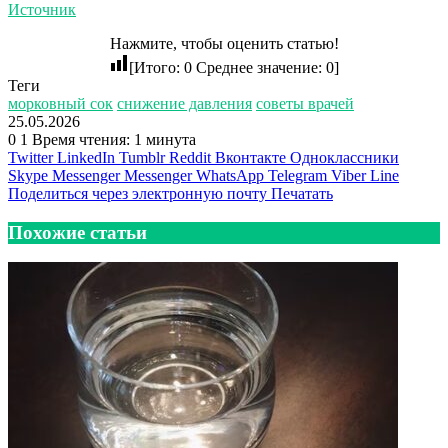
Источник
Нажмите, чтобы оценить статью!
[Итого:
0
Среднее значение:
0
]
Теги
морковный сок
снижение давления
советы врачей
25.05.2026
0
1
Время чтения: 1 минута
Twitter
LinkedIn
Tumblr
Reddit
Вконтакте
Одноклассники
Skype
Messenger
Messenger
WhatsApp
Telegram
Viber
Line
Поделиться через электронную почту
Печатать
Похожие статьи