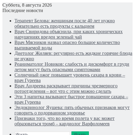
Суббота, 8 августа 2026
Последние новости
Терапевт Белова: женщинам после 40 лет нужно
обязательно есть продукты с кальцием
Врач Свиридова объяснила, при каких хронических
нарушениях вреден зеленый чай
Врач Мясников назвал опасно большое количество
выпиваемой воды
Диетолог Жиляев: регулярно есть жидкие горячие блюда
не нужно
Реаниматолог Новиков: слабость и дискомфорт в груди
летом могут быть опасными симптомами
Солнечный ожог повышает уровень сахара в крови –
врач Гуреева
Врач Андреева раскрывает причины чрезмерного
потоотделения – вот что с этим можно сделать
Эти 3 напитка вызывают быстрое повышение сахара –
врач Гуреева
Эндокринолог Яушева: пять обычных признаков могут
говорить о подорванном здоровье
Признаки того, что во время полета у вас может
образоваться тромб – кардиолог Варфоломеев
Искать