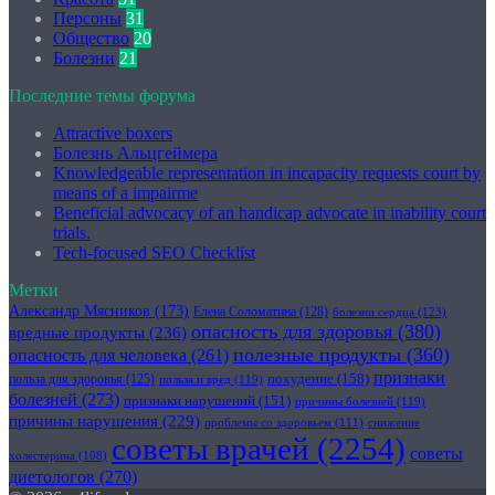
Персоны
31
Общество
20
Болезни
21
Последние темы форума
Attractive boxers
Болезнь Альцгеймера
Knowledgeable representation in incapacity requests court by
means of a impairme
Beneficial advocacy of an handicap advocate in inability court
trials.
Tech-focused SEO Checklist
Метки
Александр Мясников
(173)
Елена Соломатина
(128)
болезни сердца
(123)
опасность для здоровья
(380)
вредные продукты
(236)
полезные продукты
(360)
опасность для человека
(261)
признаки
похудение
(158)
польза для здоровья
(125)
польза и вред
(119)
болезней
(273)
признаки нарушений
(151)
причины болезней
(119)
причины нарушения
(229)
проблемы со здоровьем
(111)
снижение
советы врачей
(2254)
советы
холестерина
(108)
диетологов
(270)