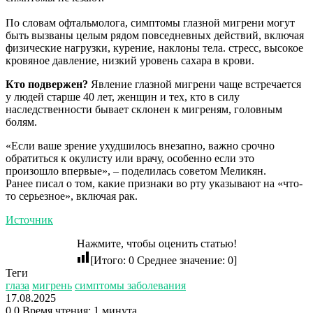
По словам офтальмолога, симптомы глазной мигрени могут
быть вызваны целым рядом повседневных действий, включая
физические нагрузки, курение, наклоны тела. стресс, высокое
кровяное давление, низкий уровень сахара в крови.
Кто подвержен?
Явление глазной мигрени чаще встречается
у людей старше 40 лет, женщин и тех, кто в силу
наследственности бывает склонен к мигреням, головным
болям.
«Если ваше зрение ухудшилось внезапно, важно срочно
обратиться к окулисту или врачу, особенно если это
произошло впервые», – поделилась советом Меликян.
Ранее писал о том, какие признаки во рту указывают на «что-
то серьезное», включая рак.
Источник
Нажмите, чтобы оценить статью!
[Итого:
0
Среднее значение:
0
]
Теги
глаза
мигрень
симптомы заболевания
17.08.2025
0
0
Время чтения: 1 минута