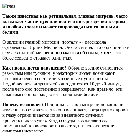
Также известная как ретинальная, глазная мигрень, часто
вызывает частичную или полную потерю зрения в одном
или обоих глазах и может сопровождаться головными
болями.
О явлении глазной мигрени порталу «» рассказала
офтальмолог Ирина Меликян. Она заметила, что большинстве
случаев глазной мигрени поражаются оба глаза, хотя часто
более серьезно страдает один глаз.
Как проявляется нарушение?
Обычно зрение становится
размытым или тусклым, у некоторых людей возникают
вспышки белого света или мозаичные пустые пятна.
Подобная потеря зрения обычно длится от 10 до 20 минут,
после чего оно постепенно возвращается. Как правило, эти
симптомы сопровождаются головными болями.
Почему возникает?
Причины глазной мигрени до конца не
изучены, но считается, что она возникает, когда приток крови
к глазу ограничивается из-за внезапного сужения
кровеносных сосудов. Когда сосуды расслабляются,
нормальный кровоток возвращается, и патологические
симптомы исчезают.