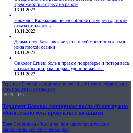
тревожность и стресс на работе
13.11.2023
Нарколог Калюжная: печень обновится через год после
отказа от алкоголя
13.11.2023
Дерматолог Батаговская: уголки губ могут опускаться
из-за плохой осанки
13.11.2023
Онколог Егиев: боль в правом подреберье и потеря веса
возможны при раке поджелудочной железы
13.11.2023
Терапевт Белова: женщинам после 40 лет нужно обязательно
есть продукты с кальцием
08.08.2026
Терапевт Белова: женщинам после 40 лет нужно
обязательно есть продукты с кальцием
Врач Свиридова объяснила, при каких хронических
нарушениях вреден зеленый чай