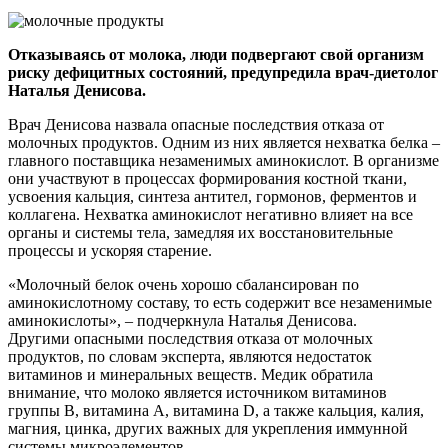
Отказываясь от молока, люди подвергают свой организм
риску дефицитных состояний, предупредила врач-диетолог
Наталья Денисова.
Врач Денисова назвала опасные последствия отказа от
молочных продуктов. Одним из них является нехватка белка –
главного поставщика незаменимых аминокислот. В организме
они участвуют в процессах формирования костной ткани,
усвоения кальция, синтеза антител, гормонов, ферментов и
коллагена. Нехватка аминокислот негативно влияет на все
органы и системы тела, замедляя их восстановительные
процессы и ускоряя старение.
«Молочный белок очень хорошо сбалансирован по
аминокислотному составу, то есть содержит все незаменимые
аминокислоты», – подчеркнула Наталья Денисова.
Другими опасными последствия отказа от молочных
продуктов, по словам эксперта, являются недостаток
витаминов и минеральных веществ. Медик обратила
внимание, что молоко является источником витаминов
группы В, витамина А, витамина D, а также кальция, калия,
магния, цинка, других важных для укрепления иммунной
системы микроэлементов.