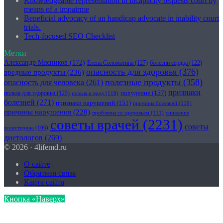
Knowledgeable representation in incapacity requests court by
means of a impairme
Beneficial advocacy of an handicap advocate in inability court
trials.
Tech-focused SEO Checklist
Метки
Александр Мясников
(172)
Елена Соломатина
(127)
болезни сердца
(122)
опасность для здоровья
(376)
вредные продукты
(236)
полезные продукты
(358)
опасность для человека
(261)
признаки
похудение
(157)
польза для здоровья
(125)
польза и вред
(118)
болезней
(271)
признаки нарушений
(151)
причины болезней
(119)
причины нарушения
(228)
проблемы со здоровьем
(111)
снижение
советы врачей
(2231)
советы
холестерина
(106)
диетологов
(269)
© 2026 · 4lifemd.ru
О сайте
Обратная связь
Карта сайта
Кнопка «Наверх»