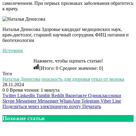
самолечением. При первых признаках заболевания обратитесь
к врачу.
Наталья Денисова Здоровье кандидат медицинских наук,
врач-диетолог, старший научный сотрудник ФИЦ питания и
биотехнологии
Источник
Нажмите, чтобы оценить статью!
[Итого:
0
Среднее значение:
0
]
Теги
Наталья Денисова
опасность для здоровья
отказ от молока
28.11.2024
0
0
Время чтения: 1 минута
Twitter
LinkedIn
Tumblr
Reddit
Вконтакте
Одноклассники
Skype
Messenger
Messenger
WhatsApp
Telegram
Viber
Line
Поделиться через электронную почту
Печатать
Похожие статьи