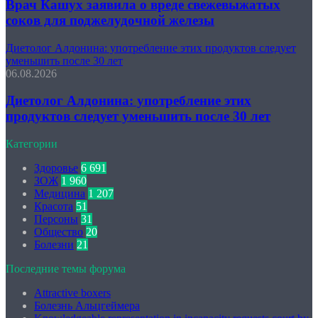
Врач Кашух заявила о вреде свежевыжатых
соков для поджелудочной железы
Диетолог Алдонина: употребление этих продуктов следует
уменьшить после 30 лет
06.08.2026
Диетолог Алдонина: употребление этих
продуктов следует уменьшить после 30 лет
Категории
Здоровье
6 691
ЗОЖ
1 960
Медицина
1 207
Красота
51
Персоны
31
Общество
20
Болезни
21
Последние темы форума
Attractive boxers
Болезнь Альцгеймера