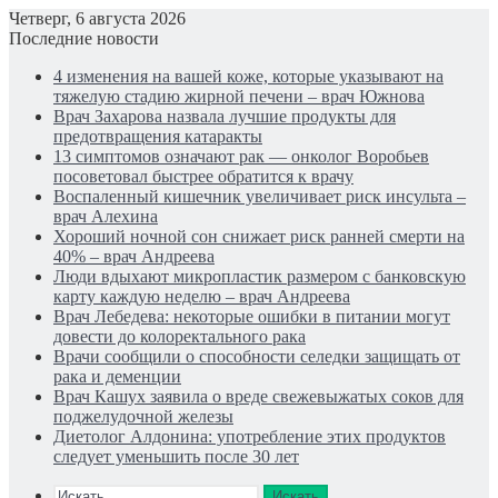
Четверг, 6 августа 2026
Последние новости
4 изменения на вашей коже, которые указывают на
тяжелую стадию жирной печени – врач Южнова
Врач Захарова назвала лучшие продукты для
предотвращения катаракты
13 симптомов означают рак — онколог Воробьев
посоветовал быстрее обратится к врачу
Воспаленный кишечник увеличивает риск инсульта –
врач Алехина
Хороший ночной сон снижает риск ранней смерти на
40% – врач Андреева
Люди вдыхают микропластик размером с банковскую
карту каждую неделю – врач Андреева
Врач Лебедева: некоторые ошибки в питании могут
довести до колоректального рака
Врачи сообщили о способности селедки защищать от
рака и деменции
Врач Кашух заявила о вреде свежевыжатых соков для
поджелудочной железы
Диетолог Алдонина: употребление этих продуктов
следует уменьшить после 30 лет
Искать