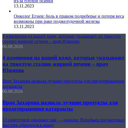
из-за плохой осанки
13.11.2023
Онколог Егиев: боль в правом подреберье и потеря веса
возможны при раке поджелудочной железы
13.11.2023
4 изменения на вашей коже, которые указывают на тяжелую
стадию жирной печени – врач Южнова
06.08.2026
4 изменения на вашей коже, которые указывают
на тяжелую стадию жирной печени – врач
Южнова
Врач Захарова назвала лучшие продукты для предотвращения
катаракты
06.08.2026
Врач Захарова назвала лучшие продукты для
предотвращения катаракты
13 симптомов означают рак — онколог Воробьев посоветовал
быстрее обратится к врачу