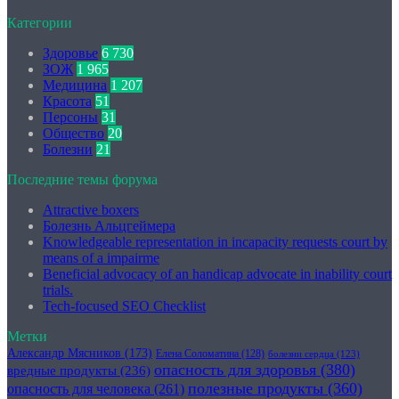
Категории
Здоровье
6 730
ЗОЖ
1 965
Медицина
1 207
Красота
51
Персоны
31
Общество
20
Болезни
21
Последние темы форума
Attractive boxers
Болезнь Альцгеймера
Knowledgeable representation in incapacity requests court by
means of a impairme
Beneficial advocacy of an handicap advocate in inability court
trials.
Tech-focused SEO Checklist
Метки
Александр Мясников
(173)
Елена Соломатина
(128)
болезни сердца
(123)
опасность для здоровья
(380)
вредные продукты
(236)
полезные продукты
(360)
опасность для человека
(261)