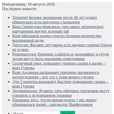
Понедельник, 10 августа 2026
Последние новости
Терапевт Белова: женщинам после 40 лет нужно
обязательно есть продукты с кальцием
Врач Свиридова объяснила, при каких хронических
нарушениях вреден зеленый чай
Врач Мясников назвал опасно большое количество
выпиваемой воды
Диетолог Жиляев: регулярно есть жидкие горячие блюда
не нужно
Реаниматолог Новиков: слабость и дискомфорт в груди
летом могут быть опасными симптомами
Солнечный ожог повышает уровень сахара в крови –
врач Гуреева
Врач Андреева раскрывает причины чрезмерного
потоотделения – вот что с этим можно сделать
Эти 3 напитка вызывают быстрое повышение сахара –
врач Гуреева
Эндокринолог Яушева: пять обычных признаков могут
говорить о подорванном здоровье
Признаки того, что во время полета у вас может
образоваться тромб – кардиолог Варфоломеев
Искать