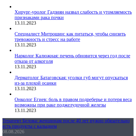
Хирург-уролог Гадзиян назвал слабость и утомляемость
признаками рака почки
13.11.2023
Специалист Митрошин: как питаться, чтобы снизить
тревожность и стресс на работе
13.11.2023
Нарколог Калюжная: печень обновится через год после
отказа от алкоголя
13.11.2023
Дерматолог Батаговская: уголки губ могут опускаться
из-за плохой осанки
13.11.2023
Онколог Егиев: боль в правом подреберье и потеря веса
возможны при раке поджелудочной железы
13.11.2023
Терапевт Белова: женщинам после 40 лет нужно обязательно
есть продукты с кальцием
08.08.2026