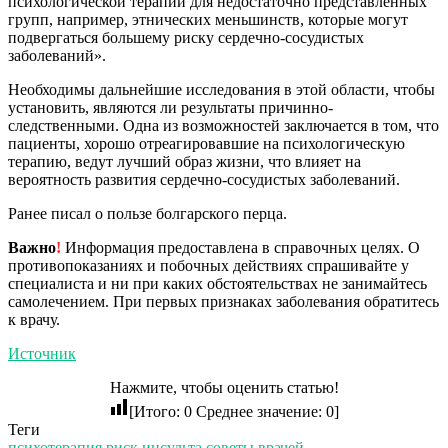
психологической терапии для недостаточно представленных
групп, например, этнических меньшинств, которые могут
подвергаться большему риску сердечно-сосудистых
заболеваний».
Необходимы дальнейшие исследования в этой области, чтобы
установить, являются ли результаты причинно-
следственными. Одна из возможностей заключается в том, что
пациенты, хорошо отреагировавшие на психологическую
терапию, ведут лучший образ жизни, что влияет на
вероятность развития сердечно-сосудистых заболеваний.
Ранее писал о пользе болгарского перца.
Важно
!
Информация предоставлена в справочных целях. О
противопоказаниях и побочных действиях спрашивайте у
специалиста и ни при каких обстоятельствах не занимайтесь
самолечением. При первых признаках заболевания обратитесь
к врачу.
Источник
Нажмите, чтобы оценить статью!
[Итого:
0
Среднее значение:
0
]
Теги
психотерапия
риск инсульта
советы врачей