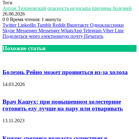
Теги
Антон Тихоновский
опасность недосыпа
причины болезней
26.06.2026
0
0
Время чтения: 1 минута
Twitter
LinkedIn
Tumblr
Reddit
Вконтакте
Одноклассники
Skype
Messenger
Messenger
WhatsApp
Telegram
Viber
Line
Поделиться через электронную почту
Печатать
Похожие статьи
Болезнь Рейно может проявиться из-за холода
14.03.2026
Врач Кашух: при повышенном холестерине
готовить еду лучше на пару или отваривать
13.11.2023
Кризис среднего возраста существует в