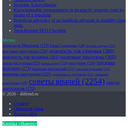
Болезнь Альцгеймера
Knowledgeable representation in incapacity requests court by
means of a impairme
Beneficial advocacy of an handicap advocate in inability court
trials.
Tech-focused SEO Checklist
Метки
Александр Мясников
(173)
Елена Соломатина
(128)
болезни сердца
(123)
опасность для здоровья
(380)
вредные продукты
(236)
полезные продукты
(360)
опасность для человека
(261)
признаки
похудение
(158)
польза для здоровья
(125)
польза и вред
(119)
болезней
(273)
признаки нарушений
(151)
причины болезней
(119)
причины нарушения
(229)
проблемы со здоровьем
(111)
снижение
советы врачей
(2254)
советы
холестерина
(108)
диетологов
(270)
© 2026 · 4lifemd.ru
О сайте
Обратная связь
Карта сайта
Кнопка «Наверх»