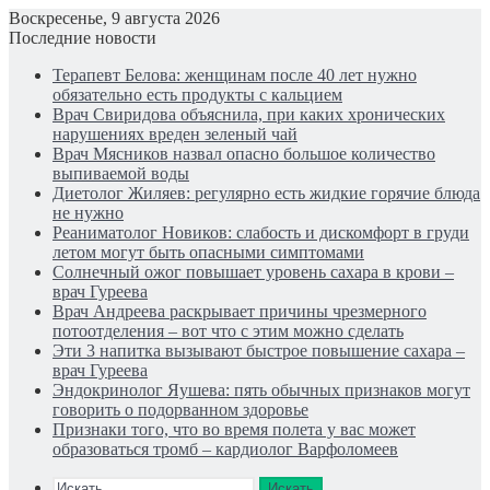
Воскресенье, 9 августа 2026
Последние новости
Терапевт Белова: женщинам после 40 лет нужно
обязательно есть продукты с кальцием
Врач Свиридова объяснила, при каких хронических
нарушениях вреден зеленый чай
Врач Мясников назвал опасно большое количество
выпиваемой воды
Диетолог Жиляев: регулярно есть жидкие горячие блюда
не нужно
Реаниматолог Новиков: слабость и дискомфорт в груди
летом могут быть опасными симптомами
Солнечный ожог повышает уровень сахара в крови –
врач Гуреева
Врач Андреева раскрывает причины чрезмерного
потоотделения – вот что с этим можно сделать
Эти 3 напитка вызывают быстрое повышение сахара –
врач Гуреева
Эндокринолог Яушева: пять обычных признаков могут
говорить о подорванном здоровье
Признаки того, что во время полета у вас может
образоваться тромб – кардиолог Варфоломеев
Искать