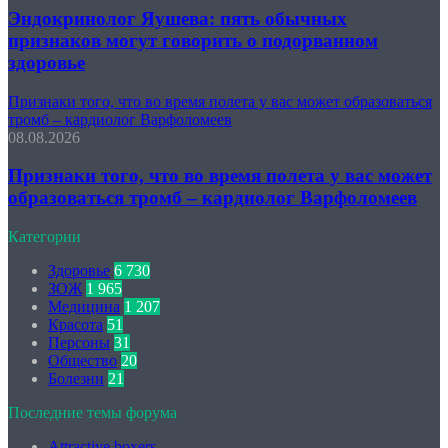
Эндокринолог Яушева: пять обычных
признаков могут говорить о подорванном
здоровье
Признаки того, что во время полета у вас может образоваться
тромб – кардиолог Варфоломеев
08.08.2026
Признаки того, что во время полета у вас может
образоваться тромб – кардиолог Варфоломеев
Категории
Здоровье
6 730
ЗОЖ
1 965
Медицина
1 207
Красота
51
Персоны
31
Общество
20
Болезни
21
Последние темы форума
Attractive boxers