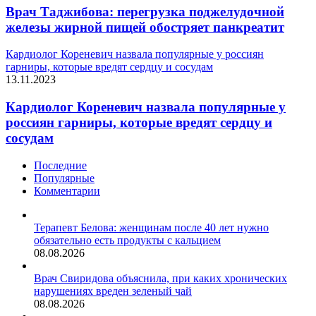
Врач Таджибова: перегрузка поджелудочной
железы жирной пищей обостряет панкреатит
Кардиолог Кореневич назвала популярные у россиян
гарниры, которые вредят сердцу и сосудам
13.11.2023
Кардиолог Кореневич назвала популярные у
россиян гарниры, которые вредят сердцу и
сосудам
Последние
Популярные
Комментарии
Терапевт Белова: женщинам после 40 лет нужно
обязательно есть продукты с кальцием
08.08.2026
Врач Свиридова объяснила, при каких хронических
нарушениях вреден зеленый чай
08.08.2026