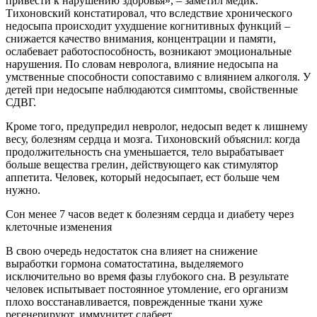
привести к нарушению здоровья», – заметил медик.
Тихоновский констатировал, что вследствие хронического
недосыпа происходит ухудшение когнитивных функций –
снижается качество внимания, концентрации и памяти,
ослабевает работоспособность, возникают эмоциональные
нарушения. По словам невролога, влияние недосыпа на
умственные способности сопоставимо с влиянием алкоголя. У
детей при недосыпе наблюдаются симптомы, свойственные
СДВГ.
Кроме того, предупредил невролог, недосып ведет к лишнему
весу, болезням сердца и мозга. Тихоновский объяснил: когда
продолжительность сна уменьшается, тело вырабатывает
больше вещества грелин, действующего как стимулятор
аппетита. Человек, который недосыпает, ест больше чем
нужно.
Сон менее 7 часов ведет к болезням сердца и диабету через
клеточные изменения
В свою очередь недостаток сна влияет на снижение
выработки гормона соматостатина, выделяемого
исключительно во время фазы глубокого сна. В результате
человек испытывает постоянное утомление, его организм
плохо восстанавливается, поврежденные ткани хуже
регенерируют, иммунитет слабеет.