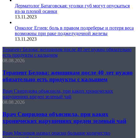
Дерматолог Батаговская: уголки губ могут опускаться
из-за плохой осанки
13.11.2023
Онколог Егиев: боль в правом подреберье и потеря веса
возможны при раке поджелудочной железы
13.11.2023
Терапевт Белова: женщинам после 40 лет нужно обязательно
есть продукты с кальцием
08.08.2026
Терапевт Белова: женщинам после 40 лет нужно
обязательно есть продукты с кальцием
Врач Свиридова объяснила, при каких хронических
нарушениях вреден зеленый чай
08.08.2026
Врач Свиридова объяснила, при каких
хронических нарушениях вреден зеленый чай
Врач Мясников назвал опасно большое количество