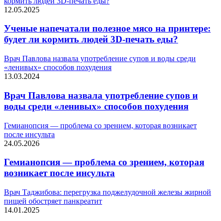
кормить людей 3D-печать еды?
12.05.2025
Ученые напечатали полезное мясо на принтере:
будет ли кормить людей 3D-печать еды?
Врач Павлова назвала употребление супов и воды среди
«ленивых» способов похудения
13.03.2024
Врач Павлова назвала употребление супов и
воды среди «ленивых» способов похудения
Гемианопсия — проблема со зрением, которая возникает
после инсульта
24.05.2026
Гемианопсия — проблема со зрением, которая
возникает после инсульта
Врач Таджибова: перегрузка поджелудочной железы жирной
пищей обостряет панкреатит
14.01.2025