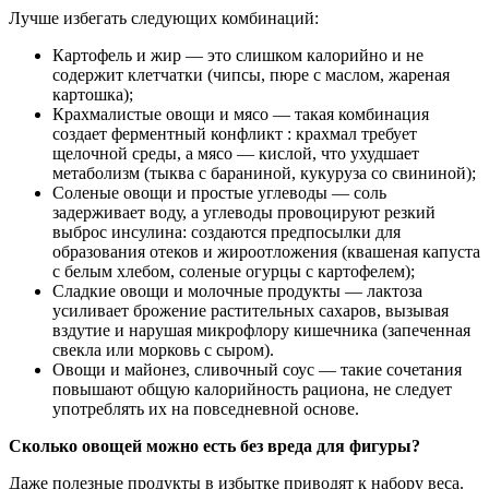
Лучше избегать следующих комбинаций:
Картофель и жир — это слишком калорийно и не
содержит клетчатки (чипсы, пюре с маслом, жареная
картошка);
Крахмалистые овощи и мясо — такая комбинация
создает ферментный конфликт : крахмал требует
щелочной среды, а мясо — кислой, что ухудшает
метаболизм (тыква с бараниной, кукуруза со свининой);
Соленые овощи и простые углеводы — соль
задерживает воду, а углеводы провоцируют резкий
выброс инсулина: создаются предпосылки для
образования отеков и жироотложения (квашеная капуста
с белым хлебом, соленые огурцы с картофелем);
Сладкие овощи и молочные продукты — лактоза
усиливает брожение растительных сахаров, вызывая
вздутие и нарушая микрофлору кишечника (запеченная
свекла или морковь с сыром).
Овощи и майонез, сливочный соус — такие сочетания
повышают общую калорийность рациона, не следует
употреблять их на повседневной основе.
Сколько овощей можно есть без вреда для фигуры?
Даже полезные продукты в избытке приводят к набору веса.