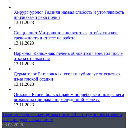
Хирург-уролог Гадзиян назвал слабость и утомляемость
признаками рака почки
13.11.2023
Специалист Митрошин: как питаться, чтобы снизить
тревожность и стресс на работе
13.11.2023
Нарколог Калюжная: печень обновится через год после
отказа от алкоголя
13.11.2023
Дерматолог Батаговская: уголки губ могут опускаться
из-за плохой осанки
13.11.2023
Онколог Егиев: боль в правом подреберье и потеря веса
возможны при раке поджелудочной железы
13.11.2023
Терапевт Белова: женщинам после 40 лет нужно обязательно
есть продукты с кальцием
08.08.2026