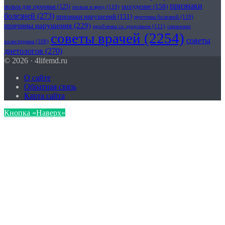
признаки
похудение
(158)
польза для здоровья
(125)
польза и вред
(119)
болезней
(273)
признаки нарушений
(151)
причины болезней
(119)
причины нарушения
(229)
проблемы со здоровьем
(111)
снижение
советы врачей
(2254)
советы
холестерина
(108)
диетологов
(270)
© 2026 · 4lifemd.ru
О сайте
Обратная связь
Карта сайта
Кнопка «Наверх»