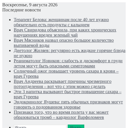
Воскресенье, 9 августа 2026
Последние новости
Терапевт Белова: женщинам после 40 лет нужно
обязательно есть продукты с кальцием
Врач Свиридова объяснила, при каких хронических
нарушениях вреден зеленый чай
Врач Мясников назвал опасно большое количество
выпиваемой воды
Диетолог Жиляев: регулярно есть жидкие горячие блюда
не нужно
Реаниматолог Новиков: слабость и дискомфорт в груди
летом могут быть опасными симптомами
Солнечный ожог повышает уровень сахара в крови –
врач Гуреева
Врач Андреева раскрывает причины чрезмерного
потоотделения – вот что с этим можно сделать
Эти 3 напитка вызывают быстрое повышение сахара –
врач Гуреева
Эндокринолог Яушева: пять обычных признаков могут
говорить о подорванном здоровье
Признаки того, что во время полета у вас может
образоваться тромб – кардиолог Варфоломеев
Искать