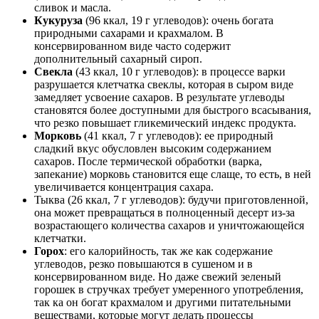
сливок и масла.
Кукуруза
(96 ккал, 19 г углеводов): очень богата
природными сахарами и крахмалом. В
консервированном виде часто содержит
дополнительный сахарный сироп.
Свекла
(43 ккал, 10 г углеводов): в процессе варки
разрушается клетчатка свеклы, которая в сыром виде
замедляет усвоение сахаров. В результате углеводы
становятся более доступными для быстрого всасывания,
что резко повышает гликемический индекс продукта.
Морковь
(41 ккал, 7 г углеводов): ее природный
сладкий вкус обусловлен высоким содержанием
сахаров. После термической обработки (варка,
запекание) морковь становится еще слаще, то есть, в ней
увеличивается концентрация сахара.
Тыква (26 ккал, 7 г углеводов): будучи приготовленной,
она может превращаться в полноценный десерт из-за
возрастающего количества сахаров и уничтожающейся
клетчатки.
Горох
: его калорийность, так же как содержание
углеводов, резко повышаются в сушеном и в
консервированном виде. Но даже свежий зеленый
горошек в стручках требует умеренного употребления,
так ка он богат крахмалом и другими питательными
веществами, которые могут делать процессы