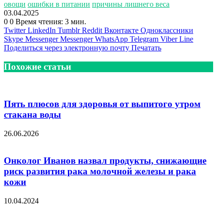
овощи
ошибки в питании
причины лишнего веса
03.04.2025
0
0
Время чтения: 3 мин.
Twitter
LinkedIn
Tumblr
Reddit
Вконтакте
Одноклассники
Skype
Messenger
Messenger
WhatsApp
Telegram
Viber
Line
Поделиться через электронную почту
Печатать
Похожие статьи
Пять плюсов для здоровья от выпитого утром
стакана воды
26.06.2026
Онколог Иванов назвал продукты, снижающие
риск развития рака молочной железы и рака
кожи
10.04.2024