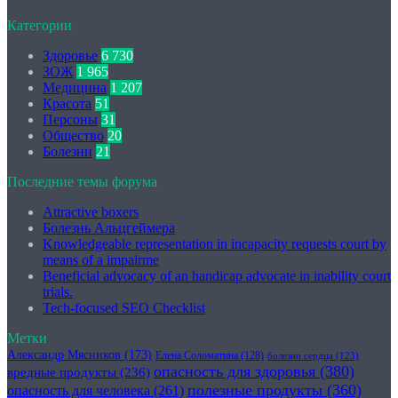
Категории
Здоровье
6 730
ЗОЖ
1 965
Медицина
1 207
Красота
51
Персоны
31
Общество
20
Болезни
21
Последние темы форума
Attractive boxers
Болезнь Альцгеймера
Knowledgeable representation in incapacity requests court by
means of a impairme
Beneficial advocacy of an handicap advocate in inability court
trials.
Tech-focused SEO Checklist
Метки
Александр Мясников
(173)
Елена Соломатина
(128)
болезни сердца
(123)
опасность для здоровья
(380)
вредные продукты
(236)
полезные продукты
(360)
опасность для человека
(261)