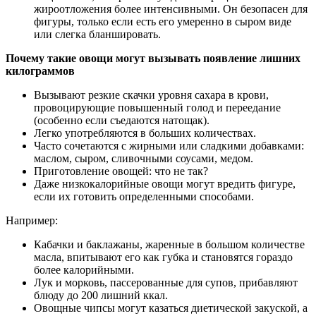
жироотложения более интенсивными. Он безопасен для
фигуры, только если есть его умеренно в сыром виде
или слегка бланшировать.
Почему такие овощи могут вызывать появление лишних
килограммов
Вызывают резкие скачки уровня сахара в крови,
провоцирующие повышенный голод и переедание
(особенно если съедаются натощак).
Легко употребляются в больших количествах.
Часто сочетаются с жирными или сладкими добавками:
маслом, сыром, сливочными соусами, медом.
Приготовление овощей: что не так?
Даже низкокалорийные овощи могут вредить фигуре,
если их готовить определенными способами.
Например:
Кабачки и баклажаны, жаренные в большом количестве
масла, впитывают его как губка и становятся гораздо
более калорийными.
Лук и морковь, пассерованные для супов, прибавляют
блюду до 200 лишний ккал.
Овощные чипсы могут казаться диетической закуской, а