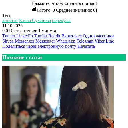
Нажмите, чтобы оценить статью!
[Итого:
0
Среднее значение:
0
]
Теги
аппетит
Елена Суханова
перекусы
11.10.2025
0
0
Время чтения: 1 минута
Twitter
LinkedIn
Tumblr
Reddit
Вконтакте
Одноклассники
Skype
Messenger
Messenger
WhatsApp
Telegram
Viber
Line
Поделиться через электронную почту
Печатать
Похожие статьи