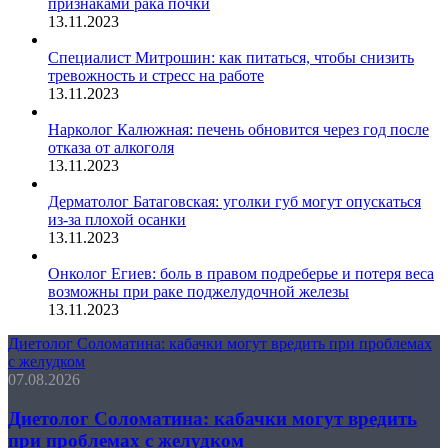
признаками рака почки
13.11.2023
Специалист Митрошин: как питаться, чтобы снизить
тревожность и стресс на работе
13.11.2023
Нарколог Калюжная: печень обновится через год после
отказа от алкоголя
13.11.2023
Дерматолог Батаговская: уголки губ могут опускаться
из-за плохой осанки
13.11.2023
Онколог Егиев: боль в правом подреберье и потеря веса
возможны при раке поджелудочной железы
13.11.2023
Диетолог Соломатина: кабачки могут вредить при проблемах
с желудком
07.08.2026
Диетолог Соломатина: кабачки могут вредить
при проблемах с желудком