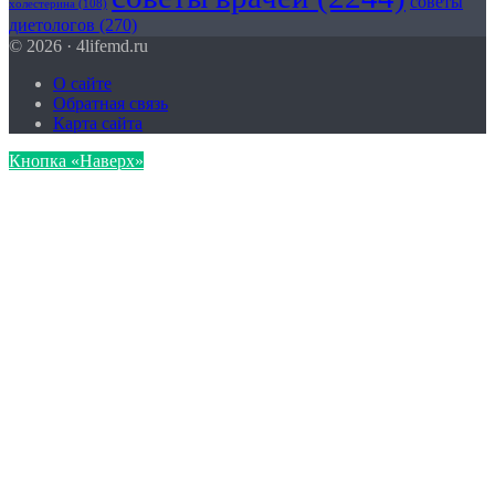
советы
холестерина
(108)
диетологов
(270)
© 2026 · 4lifemd.ru
О сайте
Обратная связь
Карта сайта
Кнопка «Наверх»