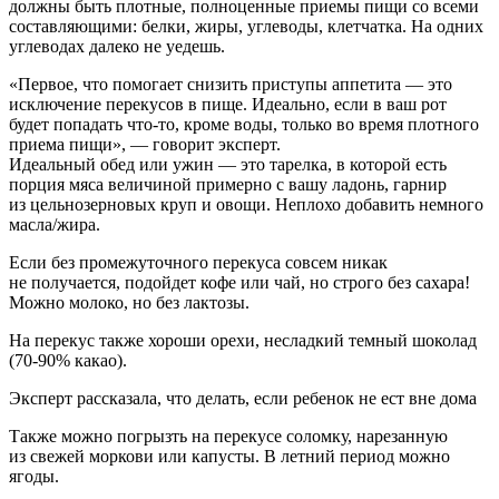
должны быть плотные, полноценные приемы пищи со всеми
составляющими: белки, жиры, углеводы, клетчатка. На одних
углеводах далеко не уедешь.
«Первое, что помогает снизить приступы аппетита — это
исключение перекусов в пище. Идеально, если в ваш рот
будет попадать что-то, кроме воды, только во время плотного
приема пищи», — говорит эксперт.
Идеальный обед или ужин — это тарелка, в которой есть
порция мяса величиной примерно с вашу ладонь, гарнир
из цельнозерновых круп и овощи. Неплохо добавить немного
масла/жира.
Если без промежуточного перекуса совсем никак
не получается, подойдет кофе или чай, но строго без сахара!
Можно молоко, но без лактозы.
На перекус также хороши орехи, несладкий темный шоколад
(70-90% какао).
Эксперт рассказала, что делать, если ребенок не ест вне дома
Также можно погрызть на перекусе соломку, нарезанную
из свежей моркови или капусты. В летний период можно
ягоды.