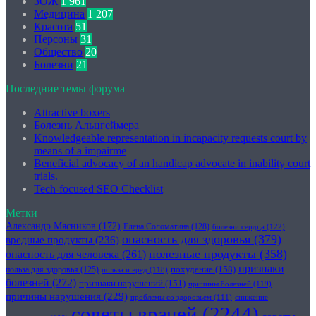
ЗОЖ
1 961
Медицина
1 207
Красота
51
Персоны
31
Общество
20
Болезни
21
Последние темы форума
Attractive boxers
Болезнь Альцгеймера
Knowledgeable representation in incapacity requests court by
means of a impairme
Beneficial advocacy of an handicap advocate in inability court
trials.
Tech-focused SEO Checklist
Метки
Александр Мясников
(172)
Елена Соломатина
(128)
болезни сердца
(122)
опасность для здоровья
(379)
вредные продукты
(236)
полезные продукты
(358)
опасность для человека
(261)
признаки
похудение
(158)
польза для здоровья
(125)
польза и вред
(118)
болезней
(272)
признаки нарушений
(151)
причины болезней
(119)
причины нарушения
(229)
проблемы со здоровьем
(111)
снижение
советы врачей
(2244)