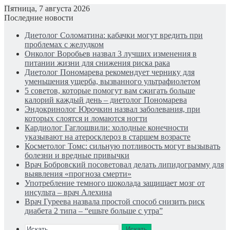
Пятница, 7 августа 2026
Последние новости
Диетолог Соломатина: кабачки могут вредить при
проблемах с желудком
Онколог Воробьев назвал 3 лучших изменения в
питании жизни для снижения риска рака
Диетолог Пономарева рекомендует чернику для
уменьшения ущерба, вызванного ультрафиолетом
5 советов, которые помогут вам сжигать больше
калорий каждый день – диетолог Пономарева
Эндокринолог Юрочкин назвал заболевания, при
которых слоятся и ломаются ногти
Кардиолог Гаглошвили: холодные конечности
указывают на атеросклероз в старшем возрасте
Косметолог Томс: сильную потливость могут вызывать
болезни и вредные привычки
Врач Бобровский посоветовал делать липидограмму для
выявления «прогноза смерти»
Употребление темного шоколада защищает мозг от
инсульта – врач Алехина
Врач Гуреева назвала простой способ снизить риск
диабета 2 типа – “ешьте больше с утра”
Искать