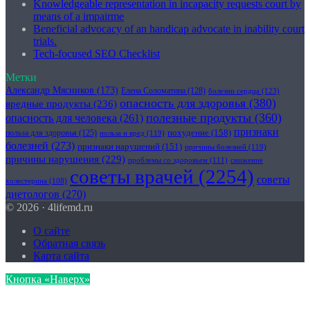
Knowledgeable representation in incapacity requests court by
means of a impairme
Beneficial advocacy of an handicap advocate in inability court
trials.
Tech-focused SEO Checklist
Метки
Александр Мясников
(173)
Елена Соломатина
(128)
болезни сердца
(123)
опасность для здоровья
(380)
вредные продукты
(236)
полезные продукты
(360)
опасность для человека
(261)
признаки
похудение
(158)
польза для здоровья
(125)
польза и вред
(119)
болезней
(273)
признаки нарушений
(151)
причины болезней
(119)
причины нарушения
(229)
проблемы со здоровьем
(111)
снижение
советы врачей
(2254)
советы
холестерина
(108)
диетологов
(270)
© 2026 · 4lifemd.ru
О сайте
Обратная связь
Карта сайта
Кнопка «Наверх»