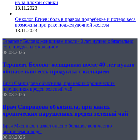
из-за плохой осанки
13.11.2023
Онколог Егиев: боль в правом подреберье и потеря веса
возможны при раке поджелудочной железы
13.11.2023
Терапевт Белова: женщинам после 40 лет нужно обязательно
есть продукты с кальцием
08.08.2026
Терапевт Белова: женщинам после 40 лет нужно
обязательно есть продукты с кальцием
Врач Свиридова объяснила, при каких хронических
нарушениях вреден зеленый чай
08.08.2026
Врач Свиридова объяснила, при каких
хронических нарушениях вреден зеленый чай
Врач Мясников назвал опасно большое количество
выпиваемой воды
08.08.2026