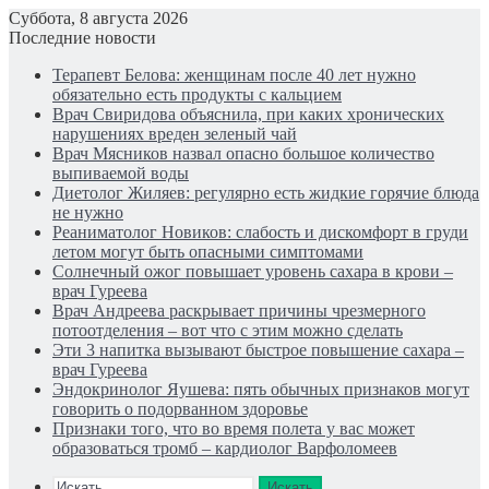
Суббота, 8 августа 2026
Последние новости
Терапевт Белова: женщинам после 40 лет нужно
обязательно есть продукты с кальцием
Врач Свиридова объяснила, при каких хронических
нарушениях вреден зеленый чай
Врач Мясников назвал опасно большое количество
выпиваемой воды
Диетолог Жиляев: регулярно есть жидкие горячие блюда
не нужно
Реаниматолог Новиков: слабость и дискомфорт в груди
летом могут быть опасными симптомами
Солнечный ожог повышает уровень сахара в крови –
врач Гуреева
Врач Андреева раскрывает причины чрезмерного
потоотделения – вот что с этим можно сделать
Эти 3 напитка вызывают быстрое повышение сахара –
врач Гуреева
Эндокринолог Яушева: пять обычных признаков могут
говорить о подорванном здоровье
Признаки того, что во время полета у вас может
образоваться тромб – кардиолог Варфоломеев
Искать