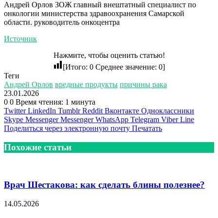
Андрей Орлов ЗОЖ главный внештатный специалист по
онкологии министерства здравоохранения Самарской
области. руководитель онкоцентра
Источник
Нажмите, чтобы оценить статью!
[Итого:
0
Среднее значение:
0
]
Теги
Андрей Орлов
вредные продукты
причины рака
23.01.2026
0
0
Время чтения: 1 минута
Twitter
LinkedIn
Tumblr
Reddit
Вконтакте
Одноклассники
Skype
Messenger
Messenger
WhatsApp
Telegram
Viber
Line
Поделиться через электронную почту
Печатать
Похожие статьи
Врач Шестакова: как сделать блины полезнее?
14.05.2026