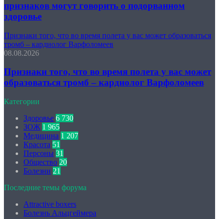
признаков могут говорить о подорванном
здоровье
Признаки того, что во время полета у вас может образоваться
тромб – кардиолог Варфоломеев
08.08.2026
Признаки того, что во время полета у вас может
образоваться тромб – кардиолог Варфоломеев
Категории
Здоровье
6 730
ЗОЖ
1 965
Медицина
1 207
Красота
51
Персоны
31
Общество
20
Болезни
21
Последние темы форума
Attractive boxers
Болезнь Альцгеймера