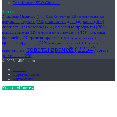
Tech-focused SEO Checklist
Метки
Александр Мясников
(173)
Елена Соломатина
(128)
болезни сердца
(123)
опасность для здоровья
(380)
вредные продукты
(236)
полезные продукты
(360)
опасность для человека
(261)
признаки
похудение
(158)
польза для здоровья
(125)
польза и вред
(119)
болезней
(273)
признаки нарушений
(151)
причины болезней
(119)
причины нарушения
(229)
проблемы со здоровьем
(111)
снижение
советы врачей
(2254)
советы
холестерина
(108)
диетологов
(270)
© 2026 · 4lifemd.ru
О сайте
Обратная связь
Карта сайта
Кнопка «Наверх»