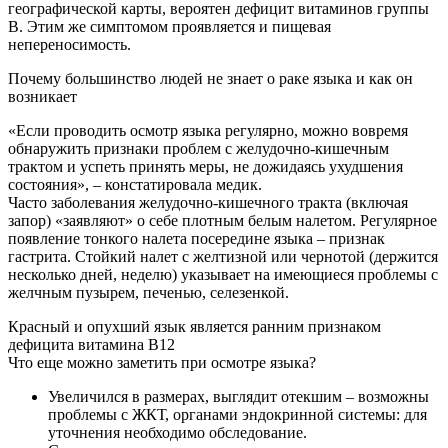
географической карты, вероятен дефицит витаминов группы
В. Этим же симптомом проявляется и пищевая
непереносимость.
Почему большинство людей не знает о раке языка и как он
возникает
«Если проводить осмотр языка регулярно, можно вовремя
обнаружить признаки проблем с желудочно-кишечным
трактом и успеть принять меры, не дожидаясь ухудшения
состояния», – констатировала медик.
Часто заболевания желудочно-кишечного тракта (включая
запор) «заявляют» о себе плотным белым налетом. Регулярное
появление тонкого налета посередине языка – признак
гастрита. Стойкий налет с желтизной или чернотой (держится
несколько дней, неделю) указывает на имеющиеся проблемы с
желчным пузырем, печенью, селезенкой.
Красный и опухший язык является ранним признаком
дефицита витамина В12
Что еще можно заметить при осмотре языка?
Увеличился в размерах, выглядит отекшим – возможны
проблемы с ЖКТ, органами эндокринной системы: для
уточнения необходимо обследование.