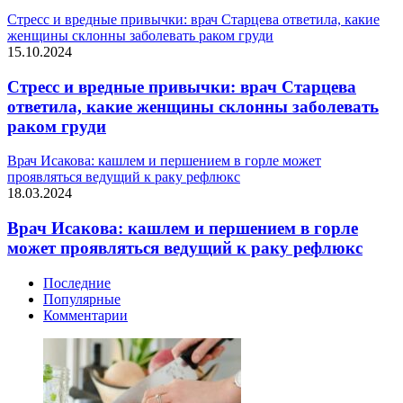
Стресс и вредные привычки: врач Старцева ответила, какие
женщины склонны заболевать раком груди
15.10.2024
Стресс и вредные привычки: врач Старцева
ответила, какие женщины склонны заболевать
раком груди
Врач Исакова: кашлем и першением в горле может
проявляться ведущий к раку рефлюкс
18.03.2024
Врач Исакова: кашлем и першением в горле
может проявляться ведущий к раку рефлюкс
Последние
Популярные
Комментарии