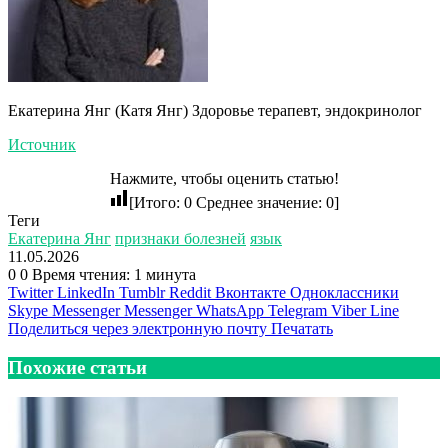
Екатерина Янг (Катя Янг) Здоровье терапевт, эндокринолог
Источник
Нажмите, чтобы оценить статью!
[Итого:
0
Среднее значение:
0
]
Теги
Екатерина Янг
признаки болезней
язык
11.05.2026
0
0
Время чтения: 1 минута
Twitter
LinkedIn
Tumblr
Reddit
Вконтакте
Одноклассники
Skype
Messenger
Messenger
WhatsApp
Telegram
Viber
Line
Поделиться через электронную почту
Печатать
Похожие статьи