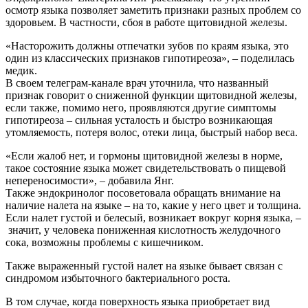
осмотр языка позволяет заметить признаки разных проблем со
здоровьем. В частности, сбоя в работе щитовидной железы.
«Насторожить должны отпечатки зубов по краям языка, это
один из классических признаков гипотиреоза», – поделилась
медик.
В своем телеграм-канале врач уточнила, что названный
признак говорит о сниженной функции щитовидной железы,
если также, помимо него, проявляются другие симптомы
гипотиреоза – сильная усталость и быстро возникающая
утомляемость, потеря волос, отеки лица, быстрый набор веса.
«Если жалоб нет, и гормоны щитовидной железы в норме,
такое состояние языка может свидетельствовать о пищевой
непереносимости», – добавила Янг.
Также эндокринолог посоветовала обращать внимание на
наличие налета на языке – на то, какие у него цвет и толщина.
Если налет густой и белесый, возникает вокруг корня языка, –
значит, у человека пониженная кислотность желудочного
сока, возможны проблемы с кишечником.
Также выраженный густой налет на языке бывает связан с
синдромом избыточного бактериального роста.
В том случае, когда поверхность языка приобретает вид