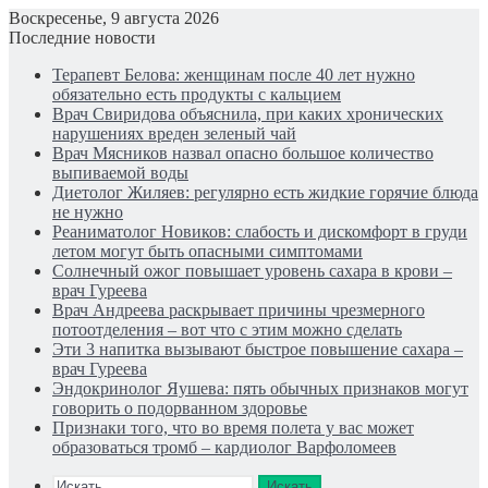
Воскресенье, 9 августа 2026
Последние новости
Терапевт Белова: женщинам после 40 лет нужно
обязательно есть продукты с кальцием
Врач Свиридова объяснила, при каких хронических
нарушениях вреден зеленый чай
Врач Мясников назвал опасно большое количество
выпиваемой воды
Диетолог Жиляев: регулярно есть жидкие горячие блюда
не нужно
Реаниматолог Новиков: слабость и дискомфорт в груди
летом могут быть опасными симптомами
Солнечный ожог повышает уровень сахара в крови –
врач Гуреева
Врач Андреева раскрывает причины чрезмерного
потоотделения – вот что с этим можно сделать
Эти 3 напитка вызывают быстрое повышение сахара –
врач Гуреева
Эндокринолог Яушева: пять обычных признаков могут
говорить о подорванном здоровье
Признаки того, что во время полета у вас может
образоваться тромб – кардиолог Варфоломеев
Искать