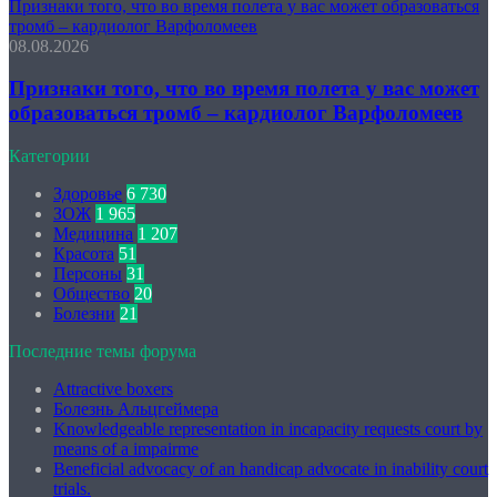
Признаки того, что во время полета у вас может образоваться
тромб – кардиолог Варфоломеев
08.08.2026
Признаки того, что во время полета у вас может
образоваться тромб – кардиолог Варфоломеев
Категории
Здоровье
6 730
ЗОЖ
1 965
Медицина
1 207
Красота
51
Персоны
31
Общество
20
Болезни
21
Последние темы форума
Attractive boxers
Болезнь Альцгеймера
Knowledgeable representation in incapacity requests court by
means of a impairme
Beneficial advocacy of an handicap advocate in inability court
trials.