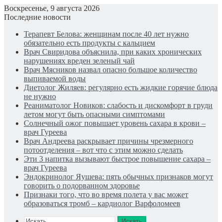
Воскресенье, 9 августа 2026
Последние новости
Терапевт Белова: женщинам после 40 лет нужно
обязательно есть продукты с кальцием
Врач Свиридова объяснила, при каких хронических
нарушениях вреден зеленый чай
Врач Мясников назвал опасно большое количество
выпиваемой воды
Диетолог Жиляев: регулярно есть жидкие горячие блюда
не нужно
Реаниматолог Новиков: слабость и дискомфорт в груди
летом могут быть опасными симптомами
Солнечный ожог повышает уровень сахара в крови –
врач Гуреева
Врач Андреева раскрывает причины чрезмерного
потоотделения – вот что с этим можно сделать
Эти 3 напитка вызывают быстрое повышение сахара –
врач Гуреева
Эндокринолог Яушева: пять обычных признаков могут
говорить о подорванном здоровье
Признаки того, что во время полета у вас может
образоваться тромб – кардиолог Варфоломеев
Искать