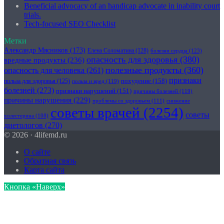
Beneficial advocacy of an handicap advocate in inability court
trials.
Tech-focused SEO Checklist
Метки
Александр Мясников
(173)
Елена Соломатина
(128)
болезни сердца
(123)
опасность для здоровья
(380)
вредные продукты
(236)
полезные продукты
(360)
опасность для человека
(261)
признаки
похудение
(158)
польза для здоровья
(125)
польза и вред
(119)
болезней
(273)
признаки нарушений
(151)
причины болезней
(119)
причины нарушения
(229)
проблемы со здоровьем
(111)
снижение
советы врачей
(2254)
советы
холестерина
(108)
диетологов
(270)
© 2026 · 4lifemd.ru
О сайте
Обратная связь
Карта сайта
Кнопка «Наверх»