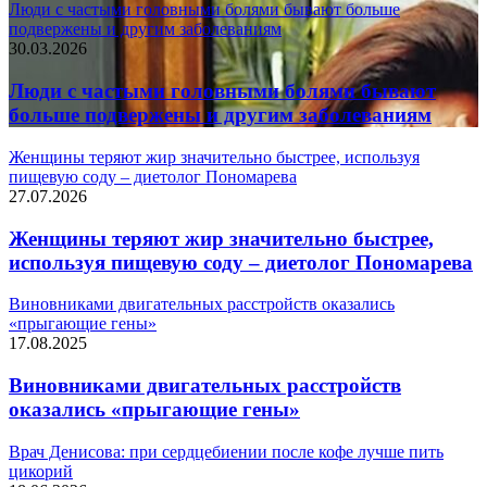
Люди с частыми головными болями бывают больше
подвержены и другим заболеваниям
30.03.2026
Люди с частыми головными болями бывают
больше подвержены и другим заболеваниям
Женщины теряют жир значительно быстрее, используя
пищевую соду – диетолог Пономарева
27.07.2026
Женщины теряют жир значительно быстрее,
используя пищевую соду – диетолог Пономарева
Виновниками двигательных расстройств оказались
«прыгающие гены»
17.08.2025
Виновниками двигательных расстройств
оказались «прыгающие гены»
Врач Денисова: при сердцебиении после кофе лучше пить
цикорий