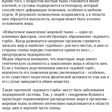
Кроме того, с возрастом костная ткань становится менее
плотной, и суставы подвергаются остеопорозу, который
способствует деформации позвонков, особенно в шейном
отделе. В результате позвоночник искривляется, а в области
шеи образуется выпуклость, которая может быть усилена
отложением жира.
«Избыточное накопление жировой ткани — один из
ключевых факторов, способствующих образованию «вдовьего
горба». Когда развивается ожирение организм стремится
запасать жир в наиболее «удобных» для него местах, и шея со
стороны спины нередко становится одним из них», –
предупредила эндокринолог.
Медик обратила внимание, что некоторые люди имеют
генетическую склонность к накоплению жира в области шеи.
Если у близких родственников имелся «вдовий горб»,
вероятность его появления резко увеличивается – особенно,
если существует недостаток физической активности (так как в
его случае замедляется обмен веществ).
Также причиной «вдовьего горба» могут быть заболевания
эндокринной системы. Так, у людей с синдромом Кушинга
происходит неравномерное распределение жира в организме –
жировая ткань особенно интенсивно накапливается в области
лица, шеи и верхней части спины.