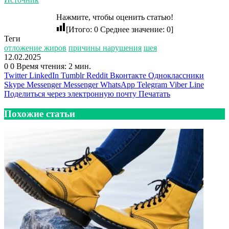
Нажмите, чтобы оценить статью!
[Итого:
0
Среднее значение:
0
]
Теги
отложение жиров
причины нарушения
шея
12.02.2025
0
0
Время чтения: 2 мин.
Twitter
LinkedIn
Tumblr
Reddit
Вконтакте
Одноклассники
Skype
Messenger
Messenger
WhatsApp
Telegram
Viber
Line
Поделиться через электронную почту
Печатать
Похожие статьи