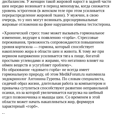
дисбалансом. У женщин такой жировой нарост в задней части
шеи нередко возникает в период менопаузы, когда снижается
уровень эстрогенов (в женском теле при этом усиливается
перераспределение жировой ткани). У мужчин, в свою
очередь, то у них могут возникать дорсоцервикальные
жировые отложения на фоне нарушения обмена тестостерона.
«Хронический стресс тоже может вызывать гормональное
изменение, ведущее к появлению «горба». Стрессовые
переживания, тревожность сопровождаются повышением
уровня кортизола — гормона, который способствует
накоплению жира в области шеи и живота. К тому же при
нервном напряжении усиливается тяга к пище, богатой
простыми углеводами и жирами, что негативно влияет на
обмен веществ и усугубляет проблему».
Но образование «вдовьего горба» не всегда имеет
гормональную природу, об этом MedikForum.ru напомнила
эндокринолог Антонина Гуреева. По словам специалиста,
сидячий образ жизни, длительная работа за компьютером и
привычка сутулиться способствуют развитию неправильной
осанки, из-за которой увеличивается нагрузка на шейный
отдел позвоночника и мышцы шеи. Со временем в этой
области может начать накапливаться жир, формируя
характерный «горб».