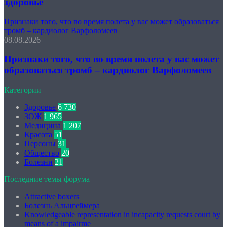
здоровье
Признаки того, что во время полета у вас может образоваться
тромб – кардиолог Варфоломеев
08.08.2026
Признаки того, что во время полета у вас может
образоваться тромб – кардиолог Варфоломеев
Категории
Здоровье
6 730
ЗОЖ
1 965
Медицина
1 207
Красота
51
Персоны
31
Общество
20
Болезни
21
Последние темы форума
Attractive boxers
Болезнь Альцгеймера
Knowledgeable representation in incapacity requests court by
means of a impairme