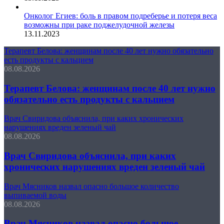
Онколог Егиев: боль в правом подреберье и потеря веса
возможны при раке поджелудочной железы
13.11.2023
Терапевт Белова: женщинам после 40 лет нужно обязательно
есть продукты с кальцием
08.08.2026
Терапевт Белова: женщинам после 40 лет нужно
обязательно есть продукты с кальцием
Врач Свиридова объяснила, при каких хронических
нарушениях вреден зеленый чай
08.08.2026
Врач Свиридова объяснила, при каких
хронических нарушениях вреден зеленый чай
Врач Мясников назвал опасно большое количество
выпиваемой воды
08.08.2026
Врач Мясников назвал опасно большое