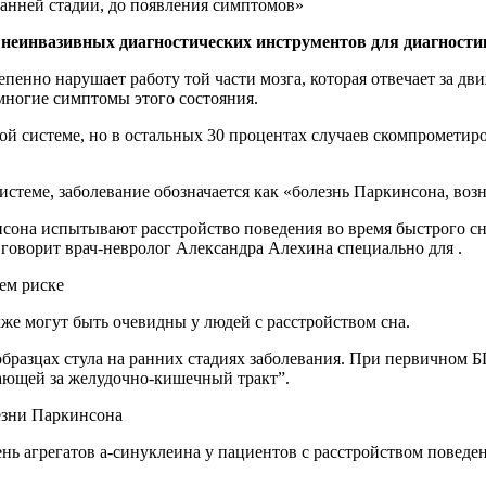
 неинвазивных диагностических инструментов для диагности
пенно нарушает работу той части мозга, которая отвечает за дв
 многие симптомы этого состояния.
ой системе, но в остальных 30 процентах случаев скомпрометир
истеме, заболевание обозначается как «болезнь Паркинсона, воз
она испытывают расстройство поведения во время быстрого сна 
говорит врач-невролог Александра Алехина специально для .
ем риске
кже могут быть очевидны у людей с расстройством сна.
бразцах стула на ранних стадиях заболевания. При первичном Б
ающей за желудочно-кишечный тракт”.
езни Паркинсона
нь агрегатов а-синуклеина у пациентов с расстройством поведе