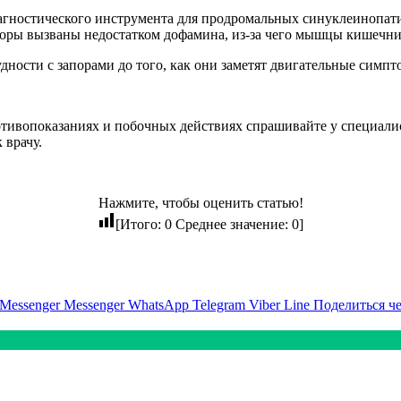
агностического инструмента для продромальных синуклеинопатий
апоры вызваны недостатком дофамина, из-за чего мышцы кишечн
ости с запорами до того, как они заметят двигательные симпто
ивопоказаниях и побочных действиях спрашивайте у специалист
 врачу.
Нажмите, чтобы оценить статью!
[Итого:
0
Среднее значение:
0
]
Messenger
Messenger
WhatsApp
Telegram
Viber
Line
Поделиться ч