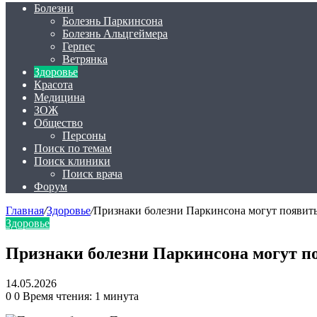
Болезни
Болезнь Паркинсона
Болезнь Альцгеймера
Герпес
Ветрянка
Здоровье
Красота
Медицина
ЗОЖ
Общество
Персоны
Поиск по темам
Поиск клиники
Поиск врача
Форум
Главная
/
Здоровье
/
Признаки болезни Паркинсона могут появитьс
Здоровье
Признаки болезни Паркинсона могут по
14.05.2026
0
0
Время чтения: 1 минута