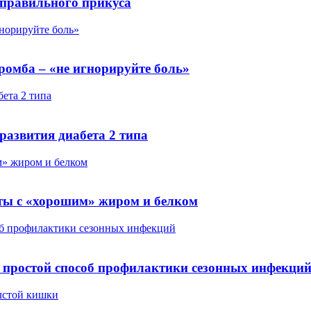
неправильного прикуса
гнорируйте боль»
ромба – «не игнорируйте боль»
ета 2 типа
развития диабета 2 типа
м» жиром и белком
кты с «хорошим» жиром и белком
соб профилактики сезонных инфекций
 простой способ профилактики сезонных инфекци
олстой кишки