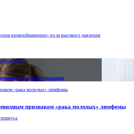
лохом кровообращении» из-за высокого давления
крастинации
кновение прокрастинации
знаком «рака молодых» лимфомы
очевидным признаком «рака молодых» лимфомы
 прикуса