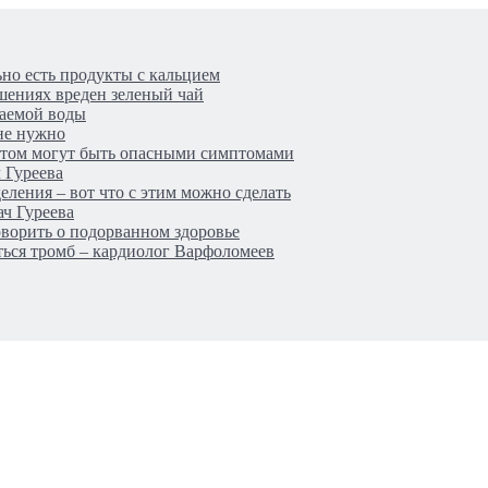
ьно есть продукты с кальцием
шениях вреден зеленый чай
ваемой воды
не нужно
летом могут быть опасными симптомами
 Гуреева
ления – вот что с этим можно сделать
ач Гуреева
ворить о подорванном здоровье
аться тромб – кардиолог Варфоломеев