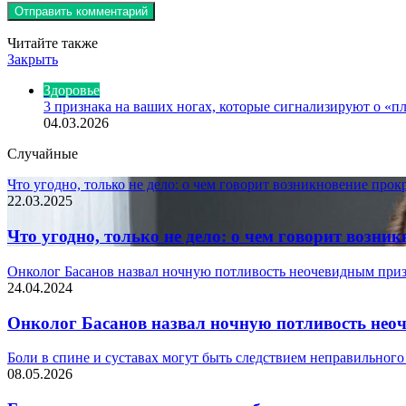
Читайте также
Закрыть
Здоровье
3 признака на ваших ногах, которые сигнализируют о «п
04.03.2026
Случайные
Что угодно, только не дело: о чем говорит возникновение про
22.03.2025
Что угодно, только не дело: о чем говорит возни
Онколог Басанов назвал ночную потливость неочевидным при
24.04.2024
Онколог Басанов назвал ночную потливость не
Боли в спине и суставах могут быть следствием неправильного
08.05.2026