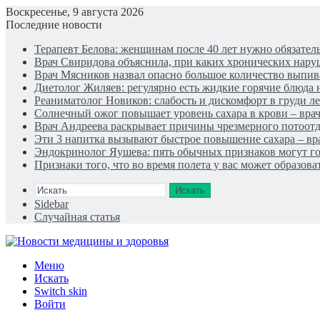
Воскресенье, 9 августа 2026
Последние новости
Терапевт Белова: женщинам после 40 лет нужно обязател
Врач Свиридова объяснила, при каких хронических нару
Врач Мясников назвал опасно большое количество выпи
Диетолог Жиляев: регулярно есть жидкие горячие блюда 
Реаниматолог Новиков: слабость и дискомфорт в груди 
Солнечный ожог повышает уровень сахара в крови – врач
Врач Андреева раскрывает причины чрезмерного потоотде
Эти 3 напитка вызывают быстрое повышение сахара – вр
Эндокринолог Яушева: пять обычных признаков могут го
Признаки того, что во время полета у вас может образов
Искать
Sidebar
Случайная статья
Меню
Искать
Switch skin
Войти