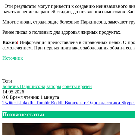
«Эти результаты могут привести к созданию неинвазивного ди
начать лечение на ранней стадии, до появления симптомов. З
Многие люди, страдающие болезнью Паркинсона, замечают трудн
Ранее писал о полезных для здоровья жирных продуктах.
Важно
!
Информация предоставлена в справочных целях. О прот
самолечением. При первых признаках заболевания обратитесь к
Источник
Теги
Болезнь Паркинсона
запоры
советы врачей
14.05.2026
0
0
Время чтения: 1 минута
Twitter
LinkedIn
Tumblr
Reddit
Вконтакте
Одноклассники
Skype
Похожие статьи