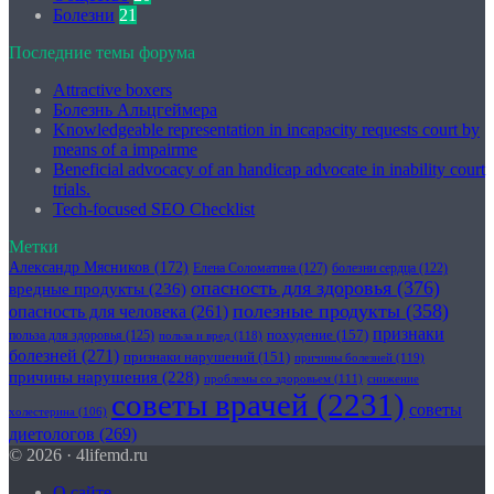
Болезни
21
Последние темы форума
Attractive boxers
Болезнь Альцгеймера
Knowledgeable representation in incapacity requests court by
means of a impairme
Beneficial advocacy of an handicap advocate in inability court
trials.
Tech-focused SEO Checklist
Метки
Александр Мясников
(172)
Елена Соломатина
(127)
болезни сердца
(122)
опасность для здоровья
(376)
вредные продукты
(236)
полезные продукты
(358)
опасность для человека
(261)
признаки
похудение
(157)
польза для здоровья
(125)
польза и вред
(118)
болезней
(271)
признаки нарушений
(151)
причины болезней
(119)
причины нарушения
(228)
проблемы со здоровьем
(111)
снижение
советы врачей
(2231)
советы
холестерина
(106)
диетологов
(269)
© 2026 · 4lifemd.ru
О сайте