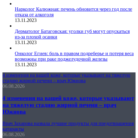
Нарколог Калюжная: печень обновится через год после
отказа от алкоголя
13.11.2023
Дерматолог Батаговская: уголки губ могут опускаться
из-за плохой осанки
13.11.2023
Онколог Егиев: боль в правом подреберье и потеря веса
возможны при раке поджелудочной железы
13.11.2023
4 изменения на вашей коже, которые указывают на тяжелую
стадию жирной печени – врач Южнова
06.08.2026
4 изменения на вашей коже, которые указывают
на тяжелую стадию жирной печени – врач
Южнова
Врач Захарова назвала лучшие продукты для предотвращения
катаракты
06.08.2026