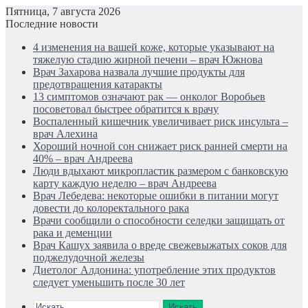
Пятница, 7 августа 2026
Последние новости
4 изменения на вашей коже, которые указывают на
тяжелую стадию жирной печени – врач Южнова
Врач Захарова назвала лучшие продукты для
предотвращения катаракты
13 симптомов означают рак — онколог Воробьев
посоветовал быстрее обратится к врачу
Воспаленный кишечник увеличивает риск инсульта –
врач Алехина
Хороший ночной сон снижает риск ранней смерти на
40% – врач Андреева
Люди вдыхают микропластик размером с банковскую
карту каждую неделю – врач Андреева
Врач Лебедева: некоторые ошибки в питании могут
довести до колоректального рака
Врачи сообщили о способности селедки защищать от
рака и деменции
Врач Кашух заявила о вреде свежевыжатых соков для
поджелудочной железы
Диетолог Алдонина: употребление этих продуктов
следует уменьшить после 30 лет
Искать