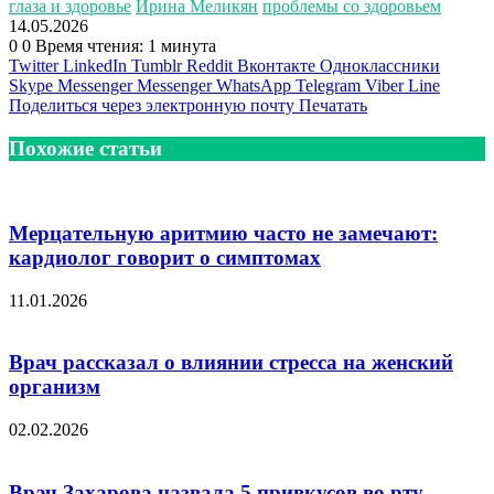
глаза и здоровье
Ирина Меликян
проблемы со здоровьем
14.05.2026
0
0
Время чтения: 1 минута
Twitter
LinkedIn
Tumblr
Reddit
Вконтакте
Одноклассники
Skype
Messenger
Messenger
WhatsApp
Telegram
Viber
Line
Поделиться через электронную почту
Печатать
Похожие статьи
Мерцательную аритмию часто не замечают:
кардиолог говорит о симптомах
11.01.2026
Врач рассказал о влиянии стресса на женский
организм
02.02.2026
Врач Захарова назвала 5 привкусов во рту,