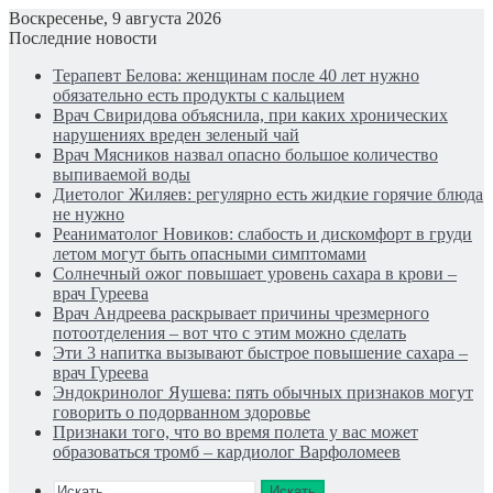
Воскресенье, 9 августа 2026
Последние новости
Терапевт Белова: женщинам после 40 лет нужно
обязательно есть продукты с кальцием
Врач Свиридова объяснила, при каких хронических
нарушениях вреден зеленый чай
Врач Мясников назвал опасно большое количество
выпиваемой воды
Диетолог Жиляев: регулярно есть жидкие горячие блюда
не нужно
Реаниматолог Новиков: слабость и дискомфорт в груди
летом могут быть опасными симптомами
Солнечный ожог повышает уровень сахара в крови –
врач Гуреева
Врач Андреева раскрывает причины чрезмерного
потоотделения – вот что с этим можно сделать
Эти 3 напитка вызывают быстрое повышение сахара –
врач Гуреева
Эндокринолог Яушева: пять обычных признаков могут
говорить о подорванном здоровье
Признаки того, что во время полета у вас может
образоваться тромб – кардиолог Варфоломеев
Искать