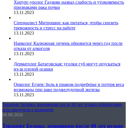
Хирург-уролог Гадзиян назвал слабость и утомляемость
признаками рака почки
13.11.2023
Специалист Митрошин: как питаться, чтобы снизить
тревожность и стресс на работе
13.11.2023
Нарколог Калюжная: печень обновится через год после
отказа от алкоголя
13.11.2023
Дерматолог Батаговская: уголки губ могут опускаться
из-за плохой осанки
13.11.2023
Онколог Егиев: боль в правом подреберье и потеря веса
возможны при раке поджелудочной железы
13.11.2023
Терапевт Белова: женщинам после 40 лет нужно обязательно
есть продукты с кальцием
08.08.2026
Терапевт Белова: женщинам после 40 лет нужно