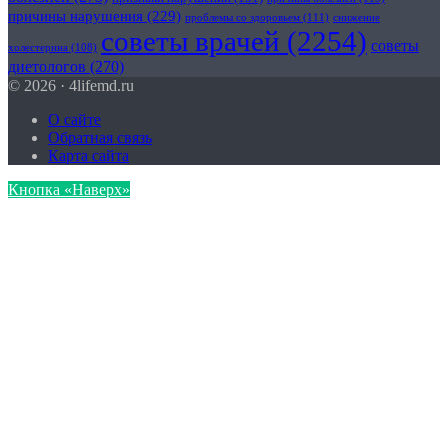
причины нарушения
(229)
проблемы со здоровьем
(111)
снижение
советы врачей
(2254)
советы
холестерина
(108)
диетологов
(270)
© 2026 · 4lifemd.ru
О сайте
Обратная связь
Карта сайта
Кнопка «Наверх»