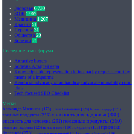
Здоровье
6 730
ЗОЖ
1 965
Медицина
1 207
Красота
51
Персоны
31
Общество
20
Болезни
21
Последние темы форума
Attractive boxers
Болезнь Альцгеймера
Knowledgeable representation in incapacity requests court by
means of a impairme
Beneficial advocacy of an handicap advocate in inability court
trials.
Tech-focused SEO Checklist
Метки
Александр Мясников
(173)
Елена Соломатина
(128)
болезни сердца
(123)
опасность для здоровья
(380)
вредные продукты
(236)
полезные продукты
(360)
опасность для человека
(261)
признаки
похудение
(158)
польза для здоровья
(125)
польза и вред
(119)
болезней
(273)
признаки нарушений
(151)
причины болезней
(119)