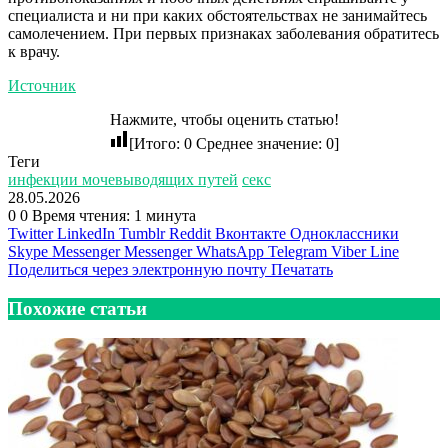
специалиста и ни при каких обстоятельствах не занимайтесь
самолечением. При первых признаках заболевания обратитесь
к врачу.
Источник
Нажмите, чтобы оценить статью!
[Итого:
0
Среднее значение:
0
]
Теги
инфекции мочевыводящих путей
секс
28.05.2026
0
0
Время чтения: 1 минута
Twitter
LinkedIn
Tumblr
Reddit
Вконтакте
Одноклассники
Skype
Messenger
Messenger
WhatsApp
Telegram
Viber
Line
Поделиться через электронную почту
Печатать
Похожие статьи