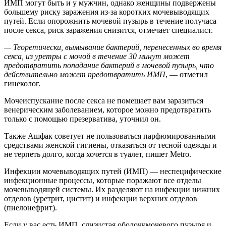
ИМП могут быть и у мужчин, однако женщины подвержены
большему риску заражения из-за коротких мочевыводящих
путей. Если опорожнить мочевой пузырь в течение получаса
после секса, риск заражения снизится, отмечает специалист.
— Теоретически, вымывание бактерий, перенесенных во время
секса, из уретры с мочой в течение 30 минут может
предотвратить попадание бактерий в мочевой пузырь, что
действительно может предотвратить ИМП
, — отметил
гинеколог.
Мочеиспускание после секса не помешает вам заразиться
венерическим заболеванием, которое можно предотвратить
только с помощью презерватива, уточнил он.
Также Ашфак советует не пользоваться парфюмированными
средствами женской гигиены, отказаться от тесной одежды и
не терпеть долго, когда хочется в туалет, пишет Metro.
Инфекции мочевыводящих путей (ИМП) — неспецифические
инфекционные процессы, которые поражают все отделы
мочевыводящей системы. Их разделяют на инфекции нижних
отделов (уретрит, цистит) и инфекции верхних отделов
(пиелонефрит).
Если у вас есть ИМП, слизистая оболочкмочевого пузыря и