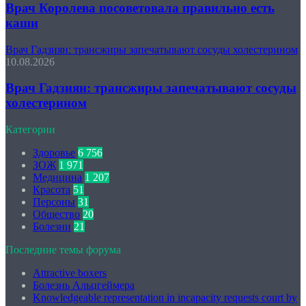
Врач Королева посоветовала правильно есть
каши
Врач Гадзиян: трансжиры запечатывают сосуды холестерином
10.08.2026
Врач Гадзиян: трансжиры запечатывают сосуды
холестерином
Категории
Здоровье
6 756
ЗОЖ
1 971
Медицина
1 207
Красота
51
Персоны
31
Общество
20
Болезни
21
Последние темы форума
Attractive boxers
Болезнь Альцгеймера
Knowledgeable representation in incapacity requests court by