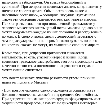
напряжен и взбудоражен. Он всегда беспокойный и
суетливый. При депрессии возникает апатия, когда пациенту
ничего не хочется делать. Обычно это очень вялое и
пассивное состояние», – сообщила Людмила Нугаманова.
Также эти состояния отличаются тем, как человек мыслит.
Психиатр отметила, что при повышенной тревожности у
человека может возникать целый поток мыслей, однако он не
может обдумывать каждую из них спокойно и рассудительно
до конца. В свою очередь, люди с депрессией перестают о
чем-то рассуждать: они на первый взгляд думают, но о чем
конкретно, сказать не могут, их мышление словно замирает.
Кроме того, при депрессии критически снижается
витальность, то есть, угасает интерес к жизни. Когда
возникает тревожное расстройство, этого не происходит хотя
качество жизни из-за постоянного напряжения и страхов
может сильно снижаться.
Что может вызывать чувство разбитости утром: причины
называет психиатр Мисевич
«При тревоге человеку сложно сконцентрироваться из-за
большого количества мыслей и внутреннего беспокойства.
При депрессии внимание просто трудно сфокусировать из-за
медленности процессов, а память не фиксирует некоторые