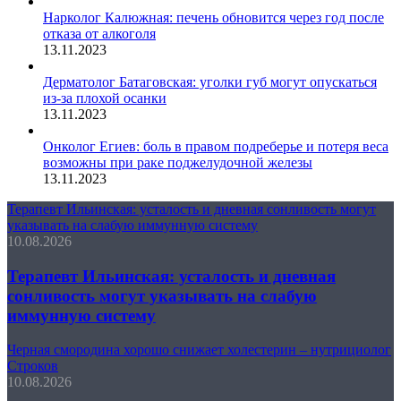
Нарколог Калюжная: печень обновится через год после
отказа от алкоголя
13.11.2023
Дерматолог Батаговская: уголки губ могут опускаться
из-за плохой осанки
13.11.2023
Онколог Егиев: боль в правом подреберье и потеря веса
возможны при раке поджелудочной железы
13.11.2023
Терапевт Ильинская: усталость и дневная сонливость могут
указывать на слабую иммунную систему
10.08.2026
Терапевт Ильинская: усталость и дневная
сонливость могут указывать на слабую
иммунную систему
Черная смородина хорошо снижает холестерин – нутрициолог
Строков
10.08.2026