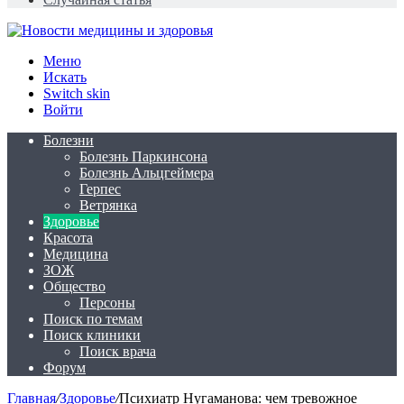
Меню
Искать
Switch skin
Войти
Болезни
Болезнь Паркинсона
Болезнь Альцгеймера
Герпес
Ветрянка
Здоровье
Красота
Медицина
ЗОЖ
Общество
Персоны
Поиск по темам
Поиск клиники
Поиск врача
Форум
Главная
/
Здоровье
/
Психиатр Нугаманова: чем тревожное