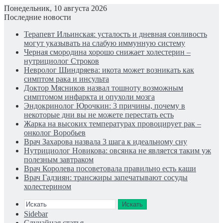
Понедельник, 10 августа 2026
Последние новости
Терапевт Ильинская: усталость и дневная сонливость
могут указывать на слабую иммунную систему
Черная смородина хорошо снижает холестерин –
нутрициолог Строков
Невролог Шиндряева: икота может возникать как
симптом рака и инсульта
Доктор Мясников назвал тошноту возможным
симптомом инфаркта и опухоли мозга
Эндокринолог Юрочкин: 3 причины, почему в
некоторые дни вы не можете перестать есть
Жарка на высоких температурах провоцирует рак –
онколог Воробьев
Врач Захарова назвала 3 шага к идеальному сну
Нутрициолог Новикова: овсянка не является таким уж
полезным завтраком
Врач Королева посоветовала правильно есть каши
Врач Гадзиян: трансжиры запечатывают сосуды
холестерином
Искать
Sidebar
Случайная статья