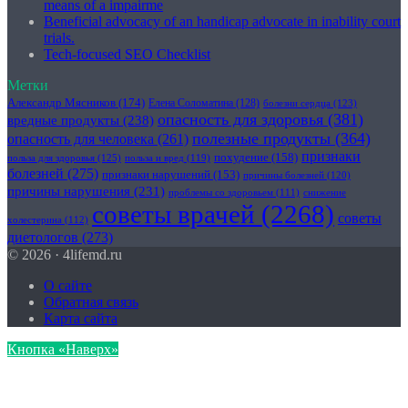
means of a impairme
Beneficial advocacy of an handicap advocate in inability court
trials.
Tech-focused SEO Checklist
Метки
Александр Мясников
(174)
Елена Соломатина
(128)
болезни сердца
(123)
опасность для здоровья
(381)
вредные продукты
(238)
полезные продукты
(364)
опасность для человека
(261)
признаки
похудение
(158)
польза для здоровья
(125)
польза и вред
(119)
болезней
(275)
признаки нарушений
(153)
причины болезней
(120)
причины нарушения
(231)
проблемы со здоровьем
(111)
снижение
советы врачей
(2268)
советы
холестерина
(112)
диетологов
(273)
© 2026 · 4lifemd.ru
О сайте
Обратная связь
Карта сайта
Кнопка «Наверх»