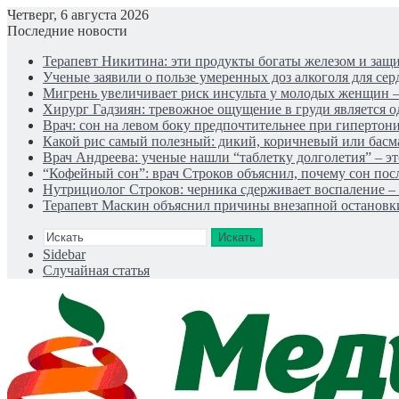
Четверг, 6 августа 2026
Последние новости
Терапевт Никитина: эти продукты богаты железом и за
Ученые заявили о пользе умеренных доз алкоголя для сер
Мигрень увеличивает риск инсульта у молодых женщин 
Хирург Гадзиян: тревожное ощущение в груди является 
Врач: сон на левом боку предпочтительнее при гипертон
Какой рис самый полезный: дикий, коричневый или басм
Врач Андреева: ученые нашли “таблетку долголетия” – эт
“Кофейный сон”: врач Строков объяснил, почему сон пос
Нутрициолог Строков: черника сдерживает воспаление –
Терапевт Маскин объяснил причины внезапной остановк
Искать
Sidebar
Случайная статья