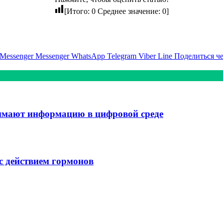
[Итого:
0
Среднее значение:
0
]
Messenger
Messenger
WhatsApp
Telegram
Viber
Line
Поделиться ч
имают информацию в цифровой среде
 с действием гормонов