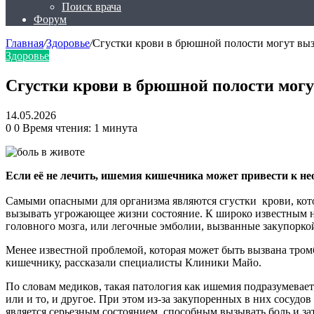
Поиск врача
Форум
Главная
/
Здоровье
/
Сгустки крови в брюшной полости могут вы
Здоровье
Сгустки крови в брюшной полости мог
14.05.2026
0
0
Время чтения: 1 минута
Если её не лечить, ишемия кишечника может привести к н
Самыми опасными для организма являются сгустки крови, кото
вызывать угрожающее жизни состояние. К широко известным 
головного мозга, или легочные эмболии, вызванные закупоркой
Менее известной проблемой, которая может быть вызвана тро
кишечнику, рассказали специалисты Клиники Майо.
По словам медиков, такая патология как ишемия подразумева
или и то, и другое. При этом из-за закупоренных в них сосуд
является серьезным состоянием, способным вызывать боль и з