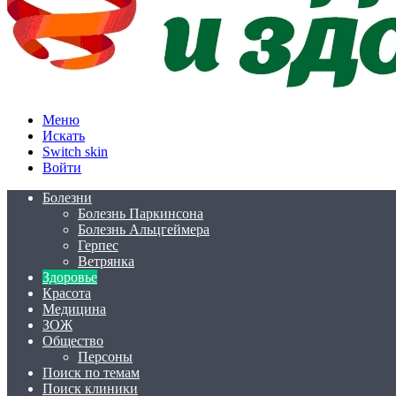
Меню
Искать
Switch skin
Войти
Болезни
Болезнь Паркинсона
Болезнь Альцгеймера
Герпес
Ветрянка
Здоровье
Красота
Медицина
ЗОЖ
Общество
Персоны
Поиск по темам
Поиск клиники