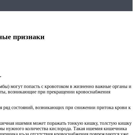
ные признаки
.
мбы) могут попасть с кровотоком в жизненно важные органы и
ьты, возникающие при прекращении кровоснабжения
ся ряд состояний, возникающих при снижении притока крови к
Кишечная ишемия может поражать тонкую кишку, толстую кишку
темы нужного количества кислорода. Такая ишемия кишечника
кишечника из-за отсутствия кровоснабжения повреждаются уже