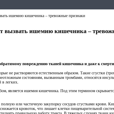
звать ишемию кишечника – тревожные признаки
ут вызвать ишемию кишечника – тревож
еобратимому повреждению тканей кишечника и даже к смерти
рые не растворяются естественным образом. Такие сгустки (тро
неотложным состояниям, вызванным тромбами, относятся инсул
 в легких.
мбом, является ишемия кишечника. Под этим термином скрывает
ет полную или частичную закупорку сосудов сгустками крови. 
ов снижается кровоток, что лишает клетки пищеварительной сис
атруднять правильную работу тракта. В тяжелых случаях ткани 