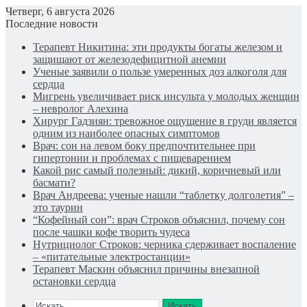
Четверг, 6 августа 2026
Последние новости
Терапевт Никитина: эти продукты богаты железом и
защищают от железодефицитной анемии
Ученые заявили о пользе умеренных доз алкоголя для
сердца
Мигрень увеличивает риск инсульта у молодых женщин
– невролог Алехина
Хирург Гадзиян: тревожное ощущение в груди является
одним из наиболее опасных симптомов
Врач: сон на левом боку предпочтительнее при
гипертонии и проблемах с пищеварением
Какой рис самый полезный: дикий, коричневый или
басмати?
Врач Андреева: ученые нашли “таблетку долголетия” –
это таурин
“Кофейный сон”: врач Строков объяснил, почему сон
после чашки кофе творить чудеса
Нутрициолог Строков: черника сдерживает воспаление
– «питательные электростанции»
Терапевт Маскин объяснил причины внезапной
остановки сердца
Искать