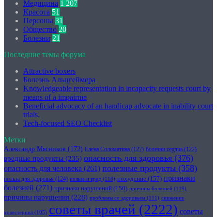
Медицина
1 207
Красота
51
Персоны
31
Общество
20
Болезни
21
Последние темы форума
Attractive boxers
Болезнь Альцгеймера
Knowledgeable representation in incapacity requests court by
means of a impairme
Beneficial advocacy of an handicap advocate in inability court
trials.
Tech-focused SEO Checklist
Метки
Александр Мясников
(172)
Елена Соломатина
(127)
болезни сердца
(122)
опасность для здоровья
(376)
вредные продукты
(235)
полезные продукты
(358)
опасность для человека
(261)
признаки
похудение
(157)
польза для здоровья
(124)
польза и вред
(118)
болезней
(271)
признаки нарушений
(150)
причины болезней
(119)
причины нарушения
(228)
проблемы со здоровьем
(111)
снижение
советы врачей
(2222)
советы
холестерина
(105)