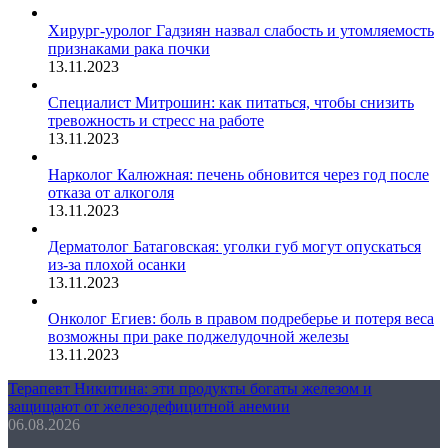
Хирург-уролог Гадзиян назвал слабость и утомляемость
признаками рака почки
13.11.2023
Специалист Митрошин: как питаться, чтобы снизить
тревожность и стресс на работе
13.11.2023
Нарколог Калюжная: печень обновится через год после
отказа от алкоголя
13.11.2023
Дерматолог Батаговская: уголки губ могут опускаться
из-за плохой осанки
13.11.2023
Онколог Егиев: боль в правом подреберье и потеря веса
возможны при раке поджелудочной железы
13.11.2023
Терапевт Никитина: эти продукты богаты железом и
защищают от железодефицитной анемии
06.08.2026