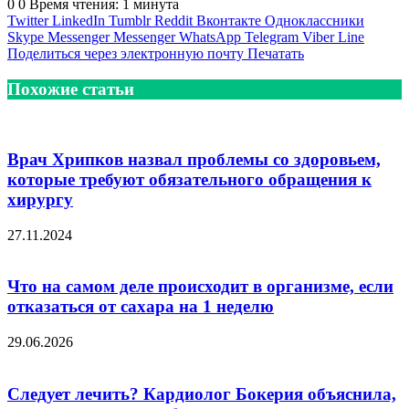
0
0
Время чтения: 1 минута
Twitter
LinkedIn
Tumblr
Reddit
Вконтакте
Одноклассники
Skype
Messenger
Messenger
WhatsApp
Telegram
Viber
Line
Поделиться через электронную почту
Печатать
Похожие статьи
Врач Хрипков назвал проблемы со здоровьем,
которые требуют обязательного обращения к
хирургу
27.11.2024
Что на самом деле происходит в организме, если
отказаться от сахара на 1 неделю
29.06.2026
Следует лечить? Кардиолог Бокерия объяснила,