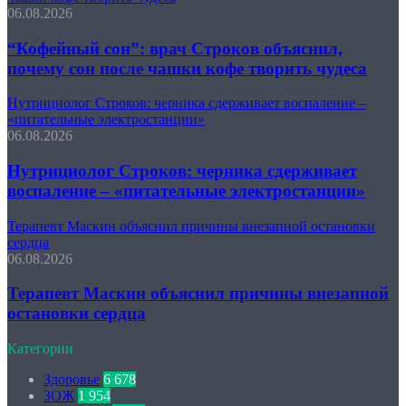
06.08.2026
“Кофейный сон”: врач Строков объяснил,
почему сон после чашки кофе творить чудеса
Нутрициолог Строков: черника сдерживает воспаление –
«питательные электростанции»
06.08.2026
Нутрициолог Строков: черника сдерживает
воспаление – «питательные электростанции»
Терапевт Маскин объяснил причины внезапной остановки
сердца
06.08.2026
Терапевт Маскин объяснил причины внезапной
остановки сердца
Категории
Здоровье
6 678
ЗОЖ
1 954