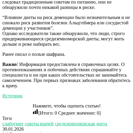
следовал традиционным советам по питанию, они не
обнаружили почти никакой разницы в риске.
“Влияние диеты на риск деменции было незначительным и не
снижало риск развития болезни Альцгеймера или сосудистой
деменции у участников”.
Однако исследователи также обнаружили, что люди, строго
придерживающиеся средиземноморской диеты, могут жить
дольше и реже набирать вес.
Ранее писал о пользе шафрана.
Важно
!
Информация предоставлена в справочных целях. О
противопоказаниях и побочных действиях спрашивайте у
специалиста и ни при каких обстоятельствах не занимайтесь
самолечением. При первых признаках заболевания обратитесь
к врачу.
Источник
Нажмите, чтобы оценить статью!
[Итого:
0
Среднее значение:
0
]
Теги
слабоумие
советы врачей
средиземноморская диета
30.01.2026