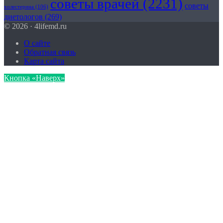
советы врачей
(2231)
советы
холестерина
(106)
диетологов
(269)
© 2026 · 4lifemd.ru
О сайте
Обратная связь
Карта сайта
Кнопка «Наверх»