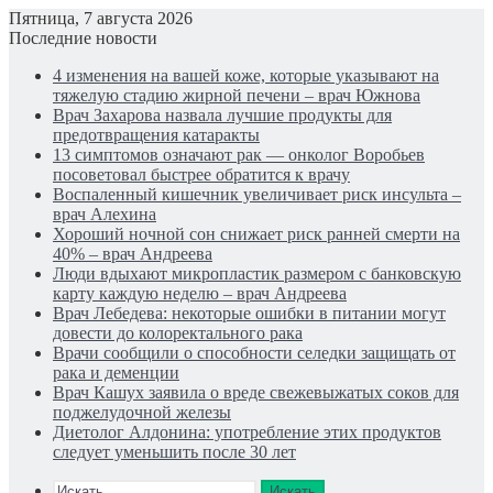
Пятница, 7 августа 2026
Последние новости
4 изменения на вашей коже, которые указывают на
тяжелую стадию жирной печени – врач Южнова
Врач Захарова назвала лучшие продукты для
предотвращения катаракты
13 симптомов означают рак — онколог Воробьев
посоветовал быстрее обратится к врачу
Воспаленный кишечник увеличивает риск инсульта –
врач Алехина
Хороший ночной сон снижает риск ранней смерти на
40% – врач Андреева
Люди вдыхают микропластик размером с банковскую
карту каждую неделю – врач Андреева
Врач Лебедева: некоторые ошибки в питании могут
довести до колоректального рака
Врачи сообщили о способности селедки защищать от
рака и деменции
Врач Кашух заявила о вреде свежевыжатых соков для
поджелудочной железы
Диетолог Алдонина: употребление этих продуктов
следует уменьшить после 30 лет
Искать