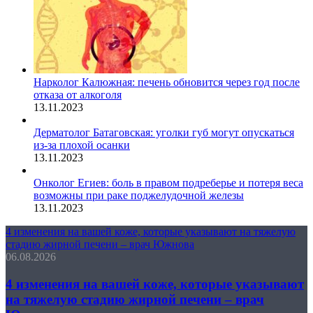
Нарколог Калюжная: печень обновится через год после
отказа от алкоголя
13.11.2023
Дерматолог Батаговская: уголки губ могут опускаться
из-за плохой осанки
13.11.2023
Онколог Егиев: боль в правом подреберье и потеря веса
возможны при раке поджелудочной железы
13.11.2023
4 изменения на вашей коже, которые указывают на тяжелую
стадию жирной печени – врач Южнова
06.08.2026
4 изменения на вашей коже, которые указывают
на тяжелую стадию жирной печени – врач