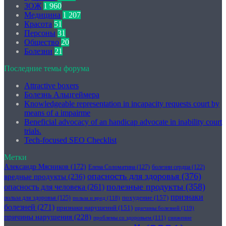
ЗОЖ
1 960
Медицина
1 207
Красота
51
Персоны
31
Общество
20
Болезни
21
Последние темы форума
Attractive boxers
Болезнь Альцгеймера
Knowledgeable representation in incapacity requests court by
means of a impairme
Beneficial advocacy of an handicap advocate in inability court
trials.
Tech-focused SEO Checklist
Метки
Александр Мясников
(172)
Елена Соломатина
(127)
болезни сердца
(122)
опасность для здоровья
(376)
вредные продукты
(236)
полезные продукты
(358)
опасность для человека
(261)
признаки
похудение
(157)
польза для здоровья
(125)
польза и вред
(118)
болезней
(271)
признаки нарушений
(151)
причины болезней
(119)
причины нарушения
(228)
проблемы со здоровьем
(111)
снижение