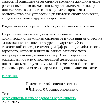
стресса. Прошедшие через сильное волнение женщины чаще
рассказывали, что их малыши кажутся злыми, чаще плачут
или суетятся, когда остаются в кроватке, проявляют
беспокойство при усталости, цепляются за своих родителей,
когда их знакомят с другими взрослыми.
Родители могут передать ребенку стресс вместе с генами
В организме мамы младенец может сталкиваться с
хронической стимуляцией системы реагирования на стресс из-
за постоянно повышенного уровня кортизола. Это
токсический стресс, не имеющий буфера в виде заботливого
взрослого, который влияет на раннее развитие мозга,
иммунную систему и эпигенетику. А наблюдения за
младенцами от мам с послеродовой депрессии также
показывают, что и у этих малышей отмечается более высокий
уровень гормона стресса кортизола в дошкольном возрасте.
Источник
Нажмите, чтобы оценить статью!
[Итого:
0
Среднее значение:
0
]
Теги
беременность и стресс
здоровая беременность
28.09.2025