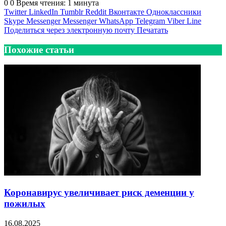
0
0
Время чтения: 1 минута
Twitter
LinkedIn
Tumblr
Reddit
Вконтакте
Одноклассники
Skype
Messenger
Messenger
WhatsApp
Telegram
Viber
Line
Поделиться через электронную почту
Печатать
Похожие статьи
Коронавирус увеличивает риск деменции у
пожилых
16.08.2025