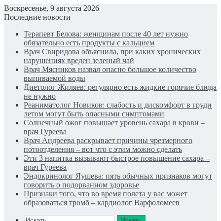
Воскресенье, 9 августа 2026
Последние новости
Терапевт Белова: женщинам после 40 лет нужно
обязательно есть продукты с кальцием
Врач Свиридова объяснила, при каких хронических
нарушениях вреден зеленый чай
Врач Мясников назвал опасно большое количество
выпиваемой воды
Диетолог Жиляев: регулярно есть жидкие горячие блюда
не нужно
Реаниматолог Новиков: слабость и дискомфорт в груди
летом могут быть опасными симптомами
Солнечный ожог повышает уровень сахара в крови –
врач Гуреева
Врач Андреева раскрывает причины чрезмерного
потоотделения – вот что с этим можно сделать
Эти 3 напитка вызывают быстрое повышение сахара –
врач Гуреева
Эндокринолог Яушева: пять обычных признаков могут
говорить о подорванном здоровье
Признаки того, что во время полета у вас может
образоваться тромб – кардиолог Варфоломеев
Искать