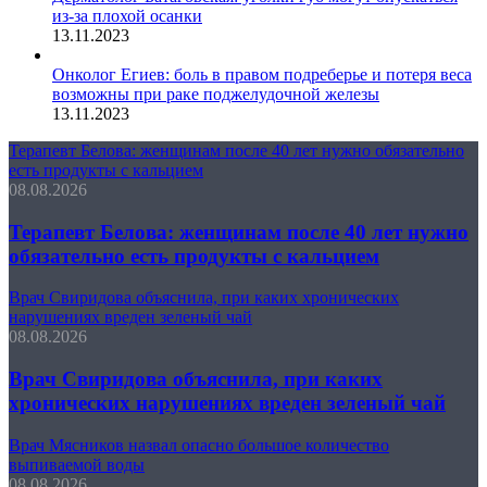
из-за плохой осанки
13.11.2023
Онколог Егиев: боль в правом подреберье и потеря веса
возможны при раке поджелудочной железы
13.11.2023
Терапевт Белова: женщинам после 40 лет нужно обязательно
есть продукты с кальцием
08.08.2026
Терапевт Белова: женщинам после 40 лет нужно
обязательно есть продукты с кальцием
Врач Свиридова объяснила, при каких хронических
нарушениях вреден зеленый чай
08.08.2026
Врач Свиридова объяснила, при каких
хронических нарушениях вреден зеленый чай
Врач Мясников назвал опасно большое количество
выпиваемой воды
08.08.2026