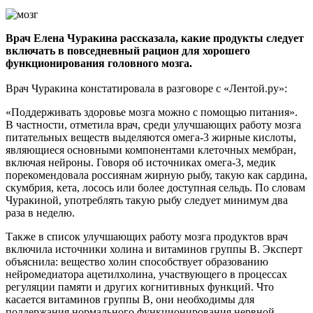
Врач Елена Чуракина рассказала, какие продукты следует
включать в повседневный рацион для хорошего
функционирования головного мозга.
Врач Чуракина констатировала в разговоре с «Лентой.ру»:
«Поддерживать здоровье мозга можно с помощью питания».
В частности, отметила врач, среди улучшающих работу мозга
питательных веществ выделяются омега-3 жирные кислоты,
являющиеся основными компонентами клеточных мембран,
включая нейроны. Говоря об источниках омега-3, медик
порекомендовала россиянам жирную рыбу, такую как сардина,
скумбрия, кета, лосось или более доступная сельдь. По словам
Чуракиной, употреблять такую рыбу следует минимум два
раза в неделю.
Также в список улучшающих работу мозга продуктов врач
включила источники холина и витаминов группы В. Эксперт
объяснила: вещество холин способствует образованию
нейромедиатора ацетилхолина, участвующего в процессах
регуляции памяти и других когнитивных функций. Что
касается витаминов группы В, они необходимы для
поддержания нормального функционирования нервной