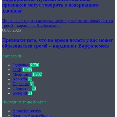
признаков могут говорить о подорванном
здоровье
Признаки того, что во время полета у вас может образоваться
тромб – кардиолог Варфоломеев
08.08.2026
Признаки того, что во время полета у вас может
образоваться тромб – кардиолог Варфоломеев
Категории
Здоровье
6 730
ЗОЖ
1 965
Медицина
1 207
Красота
51
Персоны
31
Общество
20
Болезни
21
Последние темы форума
Attractive boxers
Болезнь Альцгеймера