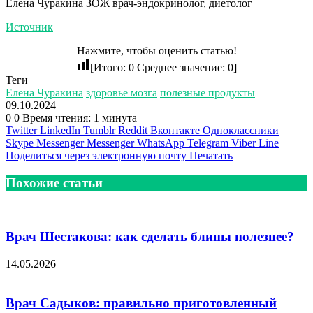
Елена Чуракина ЗОЖ врач-эндокринолог, диетолог
Источник
Нажмите, чтобы оценить статью!
[Итого:
0
Среднее значение:
0
]
Теги
Елена Чуракина
здоровье мозга
полезные продукты
09.10.2024
0
0
Время чтения: 1 минута
Twitter
LinkedIn
Tumblr
Reddit
Вконтакте
Одноклассники
Skype
Messenger
Messenger
WhatsApp
Telegram
Viber
Line
Поделиться через электронную почту
Печатать
Похожие статьи
Врач Шестакова: как сделать блины полезнее?
14.05.2026
Врач Садыков: правильно приготовленный