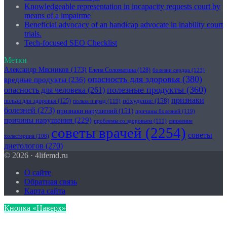
Knowledgeable representation in incapacity requests court by
means of a impairme
Beneficial advocacy of an handicap advocate in inability court
trials.
Tech-focused SEO Checklist
Метки
Александр Мясников
(173)
Елена Соломатина
(128)
болезни сердца
(123)
опасность для здоровья
(380)
вредные продукты
(236)
полезные продукты
(360)
опасность для человека
(261)
признаки
похудение
(158)
польза для здоровья
(125)
польза и вред
(119)
болезней
(273)
признаки нарушений
(151)
причины болезней
(119)
причины нарушения
(229)
проблемы со здоровьем
(111)
снижение
советы врачей
(2254)
советы
холестерина
(108)
диетологов
(270)
© 2026 · 4lifemd.ru
О сайте
Обратная связь
Карта сайта
Кнопка «Наверх»