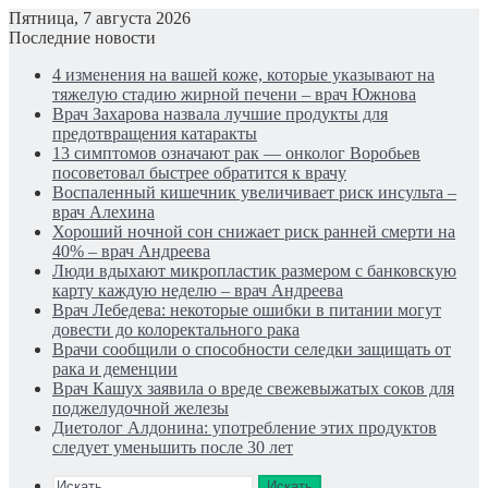
Пятница, 7 августа 2026
Последние новости
4 изменения на вашей коже, которые указывают на
тяжелую стадию жирной печени – врач Южнова
Врач Захарова назвала лучшие продукты для
предотвращения катаракты
13 симптомов означают рак — онколог Воробьев
посоветовал быстрее обратится к врачу
Воспаленный кишечник увеличивает риск инсульта –
врач Алехина
Хороший ночной сон снижает риск ранней смерти на
40% – врач Андреева
Люди вдыхают микропластик размером с банковскую
карту каждую неделю – врач Андреева
Врач Лебедева: некоторые ошибки в питании могут
довести до колоректального рака
Врачи сообщили о способности селедки защищать от
рака и деменции
Врач Кашух заявила о вреде свежевыжатых соков для
поджелудочной железы
Диетолог Алдонина: употребление этих продуктов
следует уменьшить после 30 лет
Искать