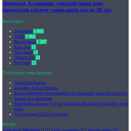
Диетолог Алдонина: употребление этих
продуктов следует уменьшить после 30 лет
Категории
Здоровье
6 691
ЗОЖ
1 960
Медицина
1 207
Красота
51
Персоны
31
Общество
20
Болезни
21
Последние темы форума
Attractive boxers
Болезнь Альцгеймера
Knowledgeable representation in incapacity requests court by
means of a impairme
Beneficial advocacy of an handicap advocate in inability court
trials.
Tech-focused SEO Checklist
Метки
Александр Мясников
(172)
Елена Соломатина
(127)
болезни сердца
(122)