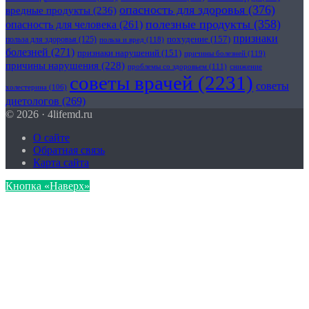
опасность для здоровья
(376)
вредные продукты
(236)
полезные продукты
(358)
опасность для человека
(261)
признаки
похудение
(157)
польза для здоровья
(125)
польза и вред
(118)
болезней
(271)
признаки нарушений
(151)
причины болезней
(119)
причины нарушения
(228)
проблемы со здоровьем
(111)
снижение
советы врачей
(2231)
советы
холестерина
(106)
диетологов
(269)
© 2026 · 4lifemd.ru
О сайте
Обратная связь
Карта сайта
Кнопка «Наверх»