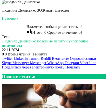
Людмила Денисенко ЗОЖ врач-диетолог
Источник
Нажмите, чтобы оценить статью!
[Итого:
0
Среднее значение:
0
]
Теги
Людмила Денисенко
полезные напитки
укрепление
иммунитета
22.11.2024
0
0
Время чтения: 1 минута
Twitter
LinkedIn
Tumblr
Reddit
Вконтакте
Одноклассники
Skype
Messenger
Messenger
WhatsApp
Telegram
Viber
Line
Поделиться через электронную почту
Печатать
Похожие статьи