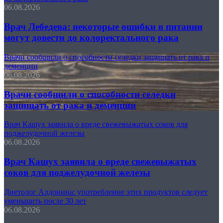
06.08.2026
Врач Лебедева: некоторые ошибки в питании
могут довести до колоректального рака
Врачи сообщили о способности селедки защищать от рака и
деменции
06.08.2026
Врачи сообщили о способности селедки
защищать от рака и деменции
Врач Кашух заявила о вреде свежевыжатых соков для
поджелудочной железы
06.08.2026
Врач Кашух заявила о вреде свежевыжатых
соков для поджелудочной железы
Диетолог Алдонина: употребление этих продуктов следует
уменьшить после 30 лет
06.08.2026