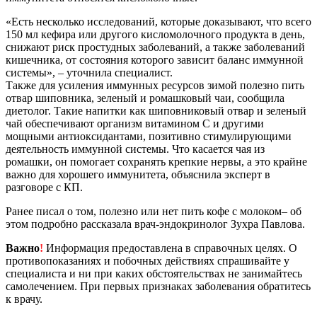
«Есть несколько исследований, которые доказывают, что всего
150 мл кефира или другого кисломолочного продукта в день,
снижают риск простудных заболеваний, а также заболеваний
кишечника, от состояния которого зависит баланс иммунной
системы», – уточнила специалист.
Также для усиления иммунных ресурсов зимой полезно пить
отвар шиповника, зеленый и ромашковый чаи, сообщила
диетолог. Такие напитки как шиповниковый отвар и зеленый
чай обеспечивают организм витамином С и другими
мощными антиоксидантами, позитивно стимулирующими
деятельность иммунной системы. Что касается чая из
ромашки, он помогает сохранять крепкие нервы, а это крайне
важно для хорошего иммунитета, объяснила эксперт в
разговоре с КП.
Ранее писал о том, полезно или нет пить кофе с молоком– об
этом подробно рассказала врач-эндокринолог Зухра Павлова.
Важно
!
Информация предоставлена в справочных целях. О
противопоказаниях и побочных действиях спрашивайте у
специалиста и ни при каких обстоятельствах не занимайтесь
самолечением. При первых признаках заболевания обратитесь
к врачу.