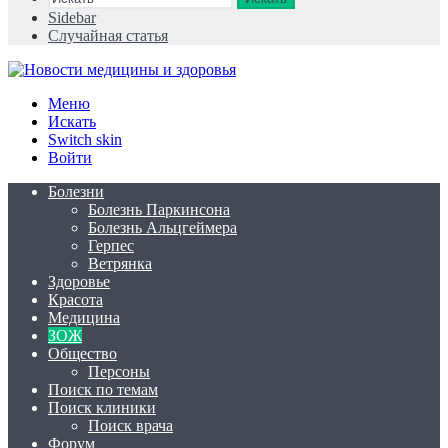
Sidebar
Случайная статья
Меню
Искать
Switch skin
Войти
Болезни
Болезнь Паркинсона
Болезнь Альцгеймера
Герпес
Ветрянка
Здоровье
Красота
Медицина
ЗОЖ
Общество
Персоны
Поиск по темам
Поиск клиники
Поиск врача
Форум