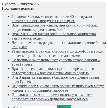
Суббота, 8 августа 2026
Последние новости
Терапевт Белова: женщинам после 40 лет нужно
обязательно есть продукты с кальцием
Врач Свиридова объяснила, при каких хронических
нарушениях вреден зеленый чай
Врач Мясников назвал опасно большое количество
выпиваемой воды
Диетолог Жиляев: регулярно есть жидкие горячие блюда
не нужно
Реаниматолог Новиков: слабость и дискомфорт в груди
летом могут быть опасными симптомами
Солнечный ожог повышает уровень сахара в крови –
врач Гуреева
Врач Андреева раскрывает причины чрезмерного
потоотделения – вот что с этим можно сделать
Эти 3 напитка вызывают быстрое повышение сахара –
врач Гуреева
Эндокринолог Яушева: пять обычных признаков могут
говорить о подорванном здоровье
Признаки того, что во время полета у вас может
образоваться тромб – кардиолог Варфоломеев
Искать