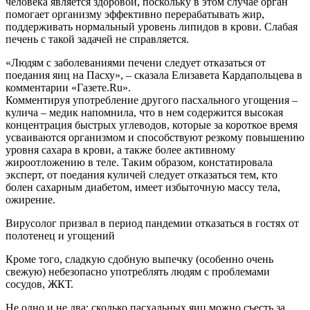
человека является здоровой, поскольку в этом случае орган
помогает организму эффективно перерабатывать жир,
поддерживать нормальный уровень липидов в крови. Слабая
печень с такой задачей не справляется.
«Людям с заболеваниями печени следует отказаться от
поедания яиц на Пасху», – сказала Елизавета Кардапольцева в
комментарии «Газете.Ru».
Комментируя употребление другого пасхального угощения –
кулича – медик напомнила, что в нем содержится высокая
концентрация быстрых углеводов, которые за короткое время
усваиваются организмом и способствуют резкому повышению
уровня сахара в крови, а также более активному
жироотложению в теле. Таким образом, констатировала
эксперт, от поедания куличей следует отказаться тем, кто
болен сахарным диабетом, имеет избыточную массу тела,
ожирение.
Вирусолог призвал в период пандемии отказаться в гостях от
полотенец и угощений
Кроме того, сладкую сдобную выпечку (особенно очень
свежую) небезопасно употреблять людям с проблемами
сосудов, ЖКТ.
Не одно и не два: сколько пасхальных яиц можно съесть за