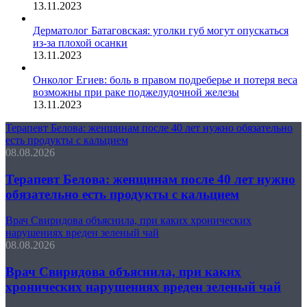
13.11.2023
Дерматолог Батаговская: уголки губ могут опускаться
из-за плохой осанки
13.11.2023
Онколог Егиев: боль в правом подреберье и потеря веса
возможны при раке поджелудочной железы
13.11.2023
Терапевт Белова: женщинам после 40 лет нужно обязательно
есть продукты с кальцием
08.08.2026
Терапевт Белова: женщинам после 40 лет нужно
обязательно есть продукты с кальцием
Врач Свиридова объяснила, при каких хронических
нарушениях вреден зеленый чай
08.08.2026
Врач Свиридова объяснила, при каких
хронических нарушениях вреден зеленый чай