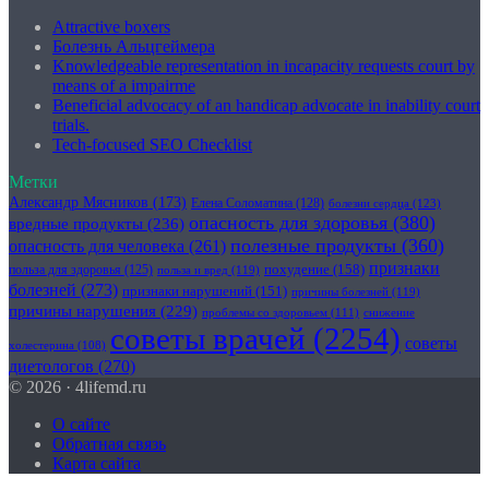
Attractive boxers
Болезнь Альцгеймера
Knowledgeable representation in incapacity requests court by
means of a impairme
Beneficial advocacy of an handicap advocate in inability court
trials.
Tech-focused SEO Checklist
Метки
Александр Мясников
(173)
Елена Соломатина
(128)
болезни сердца
(123)
опасность для здоровья
(380)
вредные продукты
(236)
полезные продукты
(360)
опасность для человека
(261)
признаки
похудение
(158)
польза для здоровья
(125)
польза и вред
(119)
болезней
(273)
признаки нарушений
(151)
причины болезней
(119)
причины нарушения
(229)
проблемы со здоровьем
(111)
снижение
советы врачей
(2254)
советы
холестерина
(108)
диетологов
(270)
© 2026 · 4lifemd.ru
О сайте
Обратная связь
Карта сайта