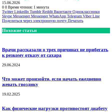
15.06.2026
0
0
Время чтения: 1 минута
Twitter
LinkedIn
Tumblr
Reddit
Вконтакте
Одноклассники
Skype
Messenger
Messenger
WhatsApp
Telegram
Viber
Line
Поделиться через электронную почту
Печатать
Похожие статьи
Врачи рассказали о трех причинах не прибегать
к резкому отказу от сахара
29.06.2024
Что может произойти, если начать ежедневно
жевать гвоздику
19.02.2025
Как физические нагрузки противостоят диабету