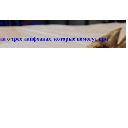
 помогут при диабете
ала о трех лайфхаках, которые помогут при