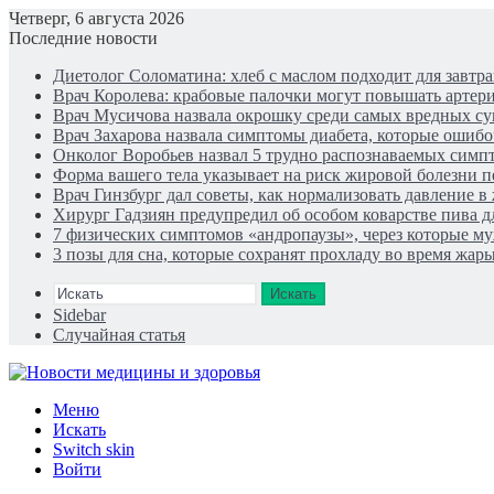
Четверг, 6 августа 2026
Последние новости
Диетолог Соломатина: хлеб с маслом подходит для завтра
Врач Королева: крабовые палочки могут повышать артер
Врач Мусичова назвала окрошку среди самых вредных су
Врач Захарова назвала симптомы диабета, которые ошиб
Онколог Воробьев назвал 5 трудно распознаваемых симп
Форма вашего тела указывает на риск жировой болезни 
Врач Гинзбург дал советы, как нормализовать давление 
Хирург Гадзиян предупредил об особом коварстве пива д
7 физических симптомов «андропаузы», через которые муж
3 позы для сна, которые сохранят прохладу во время жар
Искать
Sidebar
Случайная статья
Меню
Искать
Switch skin
Войти