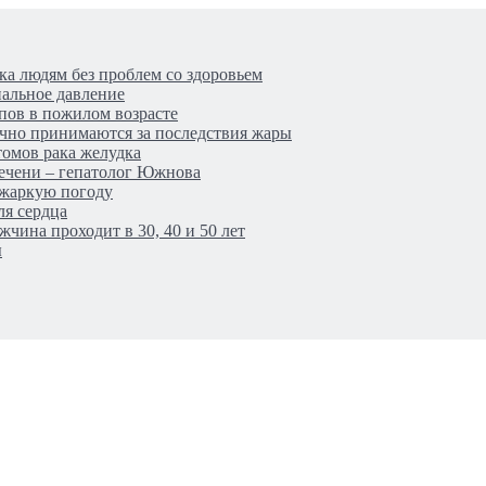
ка людям без проблем со здоровьем
иальное давление
пов в пожилом возрасте
очно принимаются за последствия жары
томов рака желудка
печени – гепатолог Южнова
в жаркую погоду
ля сердца
чина проходит в 30, 40 и 50 лет
ы