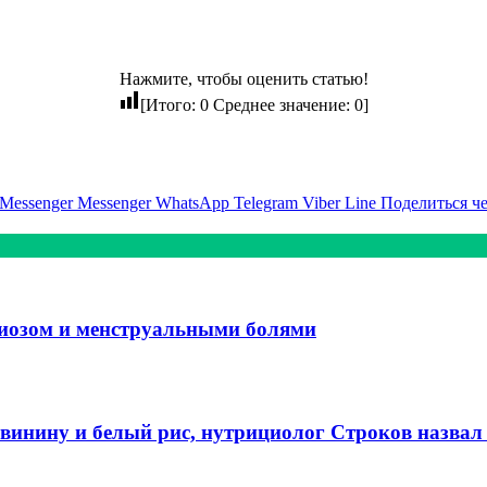
Нажмите, чтобы оценить статью!
[Итого:
0
Среднее значение:
0
]
Messenger
Messenger
WhatsApp
Telegram
Viber
Line
Поделиться ч
риозом и менструальными болями
свинину и белый рис, нутрициолог Строков назвал