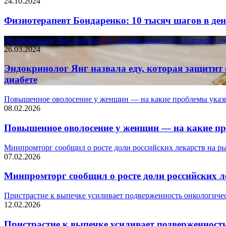
24.10.2024
Физиотерапевт Бондаренко: 10 тысяч шагов в ден
Эндокринолог Янг назвала еду, которая защитит от высокого сах
26.03.2024
Эндокринолог Янг назвала еду, которая защитит 
диабете
Повышенное оволосение у женщин — на какие проблемы указы
08.02.2026
Повышенное оволосение у женщин — на какие пр
Минпромторг сообщил о росте доли российских лекарств на р
07.02.2026
Минпромторг сообщил о росте доли российских л
Пристрастие к выпечке усиливает подверженность онкологиче
12.02.2026
Пристрастие к выпечке усиливает подверженност