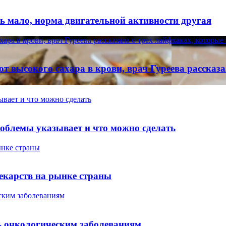
ь мало, норма двигательной активности другая
ара в крови, врач Гуреева рассказала о трех лайфхаках, которые
от высокого сахара в крови, врач Гуреева рассказ
вает и что можно сделать
облемы указывает и что можно сделать
ынке страны
екарств на рынке страны
ским заболеваниям
ь онкологическим заболеваниям