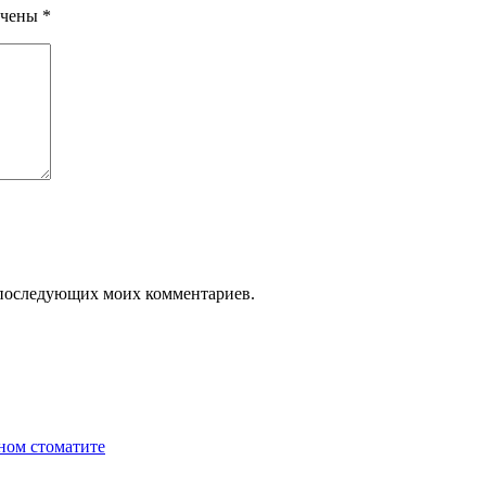
ечены
*
ля последующих моих комментариев.
зном стоматите