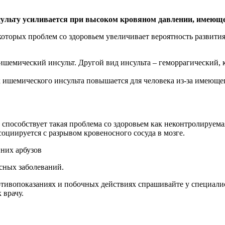
сульту усиливается при высоком кровяном давлении, имеюще
оторых проблем со здоровьем увеличивает вероятность развития
ишемический инсульт. Другой вид инсульта – геморрагический, к
к ишемического инсульта повышается для человека из-за имеющег
ю способствует такая проблема со здоровьем как неконтролируем
социируется с разрывом кровеносного сосуда в мозге.
них арбузов
сных заболеваний.
ивопоказаниях и побочных действиях спрашивайте у специалист
 врачу.