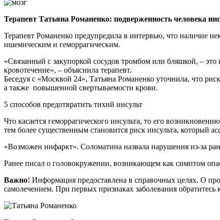
Терапевт Татьяна Романенко: подверженность человека ин
Терапевт Романенко предупредила в интервью, что наличие нек
ишемическим и геморрагическим.
«Связанный с закупоркой сосудов тромбом или бляшкой, – это 
кровотечение», – объяснила терапевт.
Беседуя с «Москвой 24», Татьяна Романенко уточнила, что рис
а также повышенной свертываемости крови.
5 способов предотвратить тихий инсульт
Что касается геморрагического инсульта, то его возникновени
тем более существенным становится риск инсульта, который ас
«Возможен инфаркт». Соломатина назвала нарушения из-за ран
Ранее писал о головокружении, возникающем как симптом опа
Важно
!
Информация предоставлена в справочных целях. О прот
самолечением. При первых признаках заболевания обратитесь к