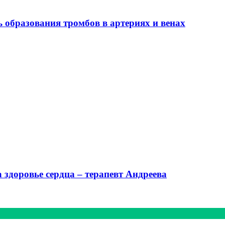
ь образования тромбов в артериях и венах
 здоровье сердца – терапевт Андреева