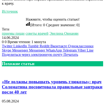
к врачу.
Источник
Нажмите, чтобы оценить статью!
[Итого:
0
Среднее значение:
0
]
Теги
приемы пищи
советы врачей
Эвелина Овнанян
14.06.2024
0
0
Время чтения: 1 минута
Twitter
LinkedIn
Tumblr
Reddit
Вконтакте
Одноклассники
Skype
Messenger
Messenger
WhatsApp
Telegram
Viber
Line
Поделиться через электронную почту
Печатать
Похожие статьи
«Не должны повышать уровень глюкозы»: врач
Соломатина посоветовала правильные завтраки
после 40 лет
05.08.2024