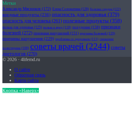
Метки
Александр Мясников
(172)
Елена Соломатина
(128)
болезни сердца
(122)
опасность для здоровья
(379)
вредные продукты
(236)
полезные продукты
(358)
опасность для человека
(261)
признаки
похудение
(158)
польза для здоровья
(125)
польза и вред
(118)
болезней
(272)
признаки нарушений
(151)
причины болезней
(119)
причины нарушения
(229)
проблемы со здоровьем
(111)
снижение
советы врачей
(2244)
советы
холестерина
(108)
диетологов
(270)
© 2026 · 4lifemd.ru
О сайте
Обратная связь
Карта сайта
Кнопка «Наверх»