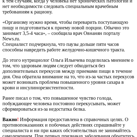
к тем случаям, когда у человека нет хронических патологий и
нет необходимости следовать специальным врачебным
требованиям к рациону.
«Организму нужно время, чтобы переварить поступающую
пищу и подготовиться к приему новой порции. Обычно это
занимает 3,5-4 часа», – сообщила врач Овнанян порталу
News.ru.
Специалист подчеркнула, что паузы дольше пяти часов
способны навредить работе желудочно-кишечного тракта.
До этого нутрициолог Ольга Ильичева поделилась мнением о
том, что здоровым людям следует обходиться без
дополнительных перекусов между приемами пищи в течение
дня. Она обратила внимание на то, что из-за частых перекусов
может возникать проблема повышенного уровня сахара в
крови и инсулинорезистентности.
Ранее писал о том, что повышенное чувство голода,
побуждающее человека постоянно перекусывать, может
сформироваться из-за недостатка белка.
Важно
!
Информация предоставлена в справочных целях. О
противопоказаниях и побочных действиях спрашивайте у
специалиста и ни при каких обстоятельствах не занимайтесь
самолечением. При первых признаках заболевания обратитесь