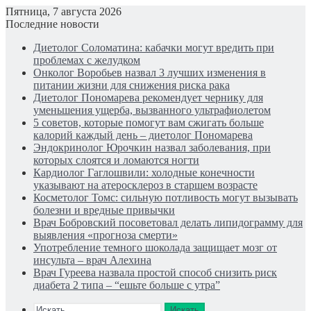
Пятница, 7 августа 2026
Последние новости
Диетолог Соломатина: кабачки могут вредить при
проблемах с желудком
Онколог Воробьев назвал 3 лучших изменения в
питании жизни для снижения риска рака
Диетолог Пономарева рекомендует чернику для
уменьшения ущерба, вызванного ультрафиолетом
5 советов, которые помогут вам сжигать больше
калорий каждый день – диетолог Пономарева
Эндокринолог Юрочкин назвал заболевания, при
которых слоятся и ломаются ногти
Кардиолог Гаглошвили: холодные конечности
указывают на атеросклероз в старшем возрасте
Косметолог Томс: сильную потливость могут вызывать
болезни и вредные привычки
Врач Бобровский посоветовал делать липидограмму для
выявления «прогноза смерти»
Употребление темного шоколада защищает мозг от
инсульта – врач Алехина
Врач Гуреева назвала простой способ снизить риск
диабета 2 типа – “ешьте больше с утра”
Искать