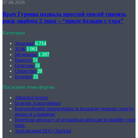
07.08.2026
Врач Гуреева назвала простой способ снизить
риск диабета 2 типа – “ешьте больше с утра”
Категории
Здоровье
6 714
ЗОЖ
1 961
Медицина
1 207
Красота
51
Персоны
31
Общество
20
Болезни
21
Последние темы форума
Attractive boxers
Болезнь Альцгеймера
Knowledgeable representation in incapacity requests court by
means of a impairme
Beneficial advocacy of an handicap advocate in inability court
trials.
Tech-focused SEO Checklist