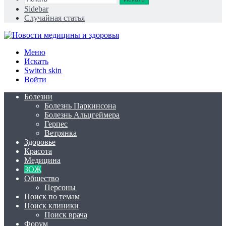
Sidebar
Случайная статья
Меню
Искать
Switch skin
Войти
Болезни
Болезнь Паркинсона
Болезнь Альцгеймера
Герпес
Ветрянка
Здоровье
Красота
Медицина
ЗОЖ
Общество
Персоны
Поиск по темам
Поиск клиники
Поиск врача
Форум