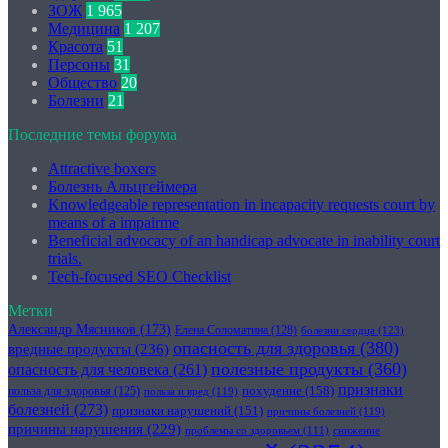
ЗОЖ
1 965
Медицина
1 207
Красота
51
Персоны
31
Общество
20
Болезни
21
Последние темы форума
Attractive boxers
Болезнь Альцгеймера
Knowledgeable representation in incapacity requests court by
means of a impairme
Beneficial advocacy of an handicap advocate in inability court
trials.
Tech-focused SEO Checklist
Метки
Александр Мясников
(173)
Елена Соломатина
(128)
болезни сердца
(123)
опасность для здоровья
(380)
вредные продукты
(236)
полезные продукты
(360)
опасность для человека
(261)
признаки
похудение
(158)
польза для здоровья
(125)
польза и вред
(119)
болезней
(273)
признаки нарушений
(151)
причины болезней
(119)
причины нарушения
(229)
проблемы со здоровьем
(111)
снижение