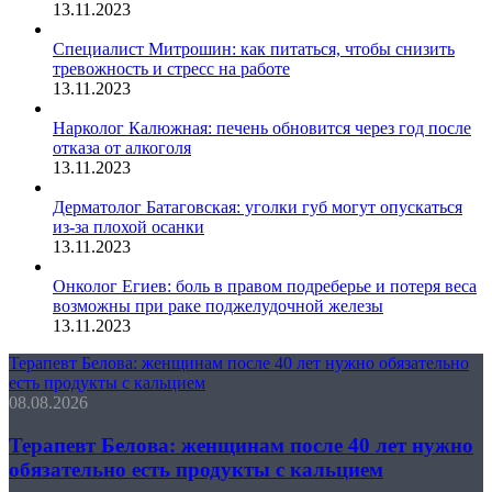
13.11.2023
Специалист Митрошин: как питаться, чтобы снизить
тревожность и стресс на работе
13.11.2023
Нарколог Калюжная: печень обновится через год после
отказа от алкоголя
13.11.2023
Дерматолог Батаговская: уголки губ могут опускаться
из-за плохой осанки
13.11.2023
Онколог Егиев: боль в правом подреберье и потеря веса
возможны при раке поджелудочной железы
13.11.2023
Терапевт Белова: женщинам после 40 лет нужно обязательно
есть продукты с кальцием
08.08.2026
Терапевт Белова: женщинам после 40 лет нужно
обязательно есть продукты с кальцием