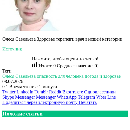
Олеся Савельева Здоровье терапевт, врач высшей категории
Источник
Нажмите, чтобы оценить статью!
[Итого:
0
Среднее значение:
0
]
Теги
Олеся Савельева
опасность для человека
погода и здоровье
08.07.2026
0
1
Время чтения: 1 минута
Twitter
LinkedIn
Tumblr
Reddit
Вконтакте
Одноклассники
Skype
Messenger
Messenger
WhatsApp
Telegram
Viber
Line
Поделиться через электронную почту
Печатать
Похожие статьи