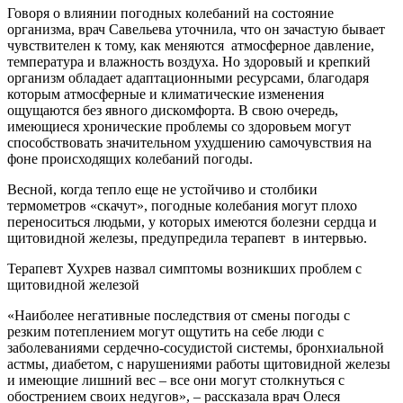
Говоря о влиянии погодных колебаний на состояние
организма, врач Савельева уточнила, что он зачастую бывает
чувствителен к тому, как меняются атмосферное давление,
температура и влажность воздуха. Но здоровый и крепкий
организм обладает адаптационными ресурсами, благодаря
которым атмосферные и климатические изменения
ощущаются без явного дискомфорта. В свою очередь,
имеющиеся хронические проблемы со здоровьем могут
способствовать значительном ухудшению самочувствия на
фоне происходящих колебаний погоды.
Весной, когда тепло еще не устойчиво и столбики
термометров «скачут», погодные колебания могут плохо
переноситься людьми, у которых имеются болезни сердца и
щитовидной железы, предупредила терапевт в интервью.
Терапевт Хухрев назвал симптомы возникших проблем с
щитовидной железой
«Наиболее негативные последствия от смены погоды с
резким потеплением могут ощутить на себе люди с
заболеваниями сердечно-сосудистой системы, бронхиальной
астмы, диабетом, с нарушениями работы щитовидной железы
и имеющие лишний вес – все они могут столкнуться с
обострением своих недугов», – рассказала врач Олеся