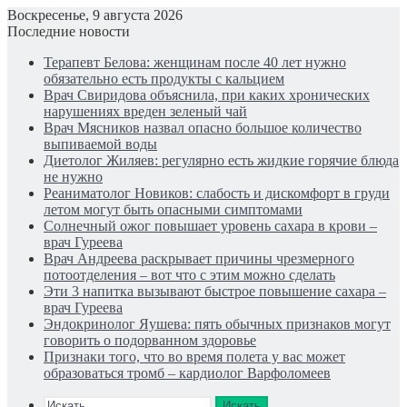
Воскресенье, 9 августа 2026
Последние новости
Терапевт Белова: женщинам после 40 лет нужно
обязательно есть продукты с кальцием
Врач Свиридова объяснила, при каких хронических
нарушениях вреден зеленый чай
Врач Мясников назвал опасно большое количество
выпиваемой воды
Диетолог Жиляев: регулярно есть жидкие горячие блюда
не нужно
Реаниматолог Новиков: слабость и дискомфорт в груди
летом могут быть опасными симптомами
Солнечный ожог повышает уровень сахара в крови –
врач Гуреева
Врач Андреева раскрывает причины чрезмерного
потоотделения – вот что с этим можно сделать
Эти 3 напитка вызывают быстрое повышение сахара –
врач Гуреева
Эндокринолог Яушева: пять обычных признаков могут
говорить о подорванном здоровье
Признаки того, что во время полета у вас может
образоваться тромб – кардиолог Варфоломеев
Искать