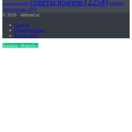
советы врачей
(2254)
советы
холестерина
(108)
диетологов
(270)
© 2026 · 4lifemd.ru
О сайте
Обратная связь
Карта сайта
Кнопка «Наверх»