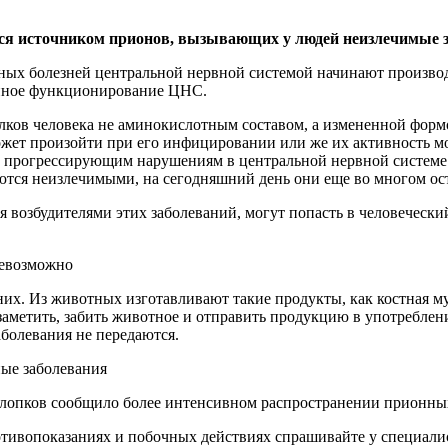
ся источником прионов, вызывающих у людей неизлечимые з
нных болезней центральной нервной системой начинают произво
шенное функционирование ЦНС.
лков человека не аминокислотным составом, а измененной форм
жет произойти при его инфицировании или же их активность м
к прогрессирующим нарушениям в центральной нервной системе.
тся неизлечимыми, на сегодняшний день они еще во многом ост
я возбудителями этих заболеваний, могут попасть в человеческ
невозможно
. Из животных изготавливают такие продукты, как костная мук
 заметить, забить животное и отправить продукцию в употреблен
аболевания не передаются.
ые заболевания
лопков сообщило более интенсивном распространении прионных 
ивопоказаниях и побочных действиях спрашивайте у специалист