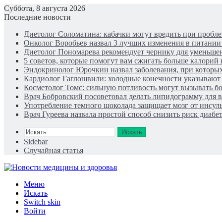
Суббота, 8 августа 2026
Последние новости
Диетолог Соломатина: кабачки могут вредить при пробле
Онколог Воробьев назвал 3 лучших изменения в питании
Диетолог Пономарева рекомендует чернику для уменьше
5 советов, которые помогут вам сжигать больше калорий
Эндокринолог Юрочкин назвал заболевания, при которых
Кардиолог Гаглошвили: холодные конечности указывают н
Косметолог Томс: сильную потливость могут вызывать б
Врач Бобровский посоветовал делать липидограмму для 
Употребление темного шоколада защищает мозг от инсуль
Врач Гуреева назвала простой способ снизить риск диабет
Искать
Sidebar
Случайная статья
Меню
Искать
Switch skin
Войти