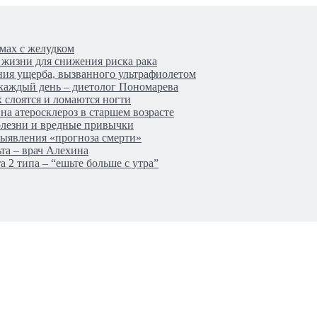
мах с желудком
 жизни для снижения риска рака
ния ущерба, вызванного ультрафиолетом
 каждый день – диетолог Пономарева
 слоятся и ломаются ногти
а атеросклероз в старшем возрасте
олезни и вредные привычки
выявления «прогноза смерти»
та – врач Алехина
а 2 типа – “ешьте больше с утра”