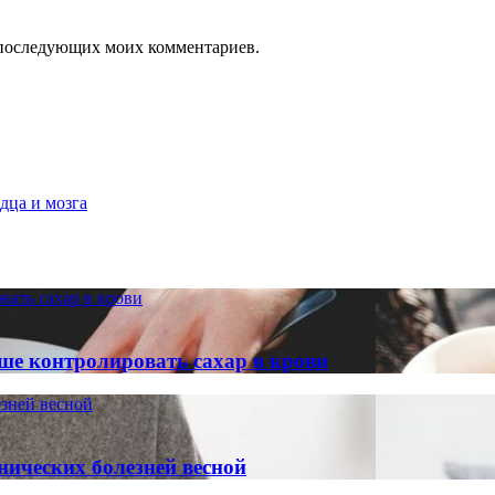
ля последующих моих комментариев.
дца и мозга
вать сахар в крови
ше контролировать сахар в крови
зней весной
ических болезней весной