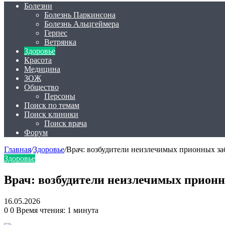
Болезни
Болезнь Паркинсона
Болезнь Альцгеймера
Герпес
Ветрянка
Здоровье
Красота
Медицина
ЗОЖ
Общество
Персоны
Поиск по темам
Поиск клиники
Поиск врача
Форум
Главная
/
Здоровье
/
Врач: возбудители неизлечимых прионных за
Здоровье
Врач: возбудители неизлечимых прионн
16.05.2026
0
0
Время чтения: 1 минута