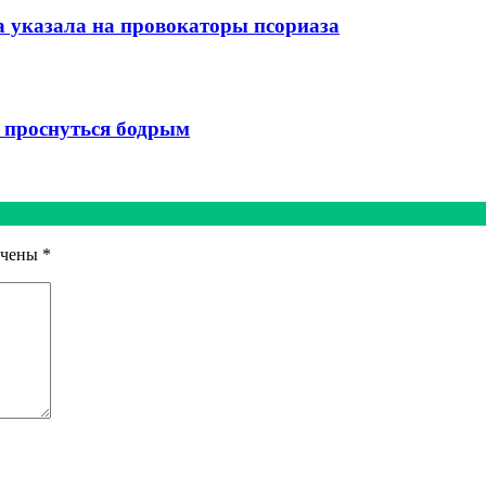
ва указала на провокаторы псориаза
т проснуться бодрым
ечены
*