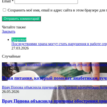
Email
*
Сохранить моё имя, email и адрес сайта в этом браузере д
Читайте также
Закрыть
Здоровье
Последствиями храпа могут стать нарушения в работе сер
27.03.2026
Случайные
План питания, который поможет диабетикам лучше контролиро
13.11.2023
План питания, который поможет диабетикам луч
Врач Попова объяснила причины обострения хронических боле
26.05.2026
Врач Попова объяснила причины обострения хрон