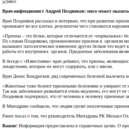
Врач-инфекционист Андрей Поздняков: мясо может оказать
Врач Поздняков рассказал в интервью, что при развитии прио
проникают во все клетки, результатом чего становится нару
«Прионы – это белки, которые отличаются от «нормальных» бе
По словам Позднякова, проникновение прионов в организм мо
вызывают патологическое изменение других белков что ведет 
работы его внутренних органов. Придонные заболевания являю
В беседе с «Известиями» врач добавил, что прионы, являющиес
лекарствами, которые их могут содержать, или с мясом.
Врач Денис Кондратьев: ряд современных болезней вылечить 
«Животные тоже болеют прионными болезнями и умирают от них
Так как заболевание развивается очень медленно, его могут не
Поздняков подчеркнул, что от человека к человеку прионные з
В Минздраве сообщили, что людям грозят неизлечимые прионн
Ранее писал о том, что руководитель Минздрава РК Михаил Ох
Важно
!
Информация предоставлена в справочных целях. О прот