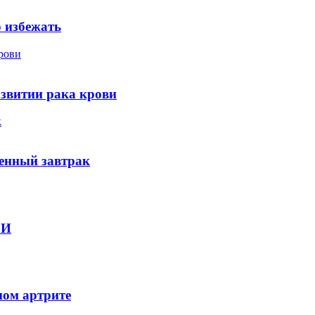
о избежать
рови
звитии рака крови
к
енный завтрак
ВИ
ном артрите