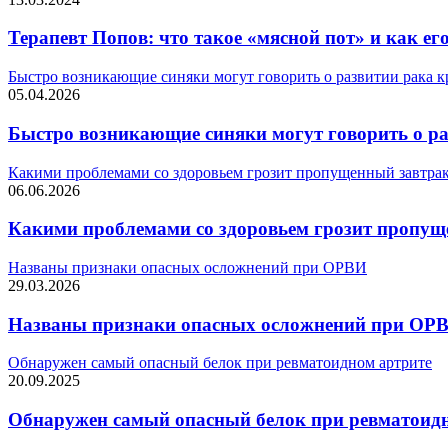
Терапевт Попов: что такое «мясной пот» и как ег
Быстро возникающие синяки могут говорить о развитии рака к
05.04.2026
Быстро возникающие синяки могут говорить о ра
Какими проблемами со здоровьем грозит пропущенный завтра
06.06.2026
Какими проблемами со здоровьем грозит пропущ
Названы признаки опасных осложнений при ОРВИ
29.03.2026
Названы признаки опасных осложнений при ОР
Обнаружен самый опасный белок при ревматоидном артрите
20.09.2025
Обнаружен самый опасный белок при ревматоид