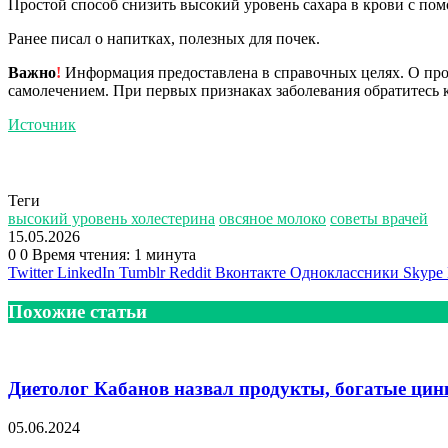
Простой способ снизить высокий уровень сахара в крови с по
Ранее писал о напитках, полезных для почек.
Важно
!
Информация предоставлена в справочных целях. О прот
самолечением. При первых признаках заболевания обратитесь к
Источник
Теги
высокий уровень холестерина
овсяное молоко
советы врачей
15.05.2026
0
0
Время чтения: 1 минута
Twitter
LinkedIn
Tumblr
Reddit
Вконтакте
Одноклассники
Skype
Похожие статьи
Диетолог Кабанов назвал продукты, богатые цин
05.06.2024