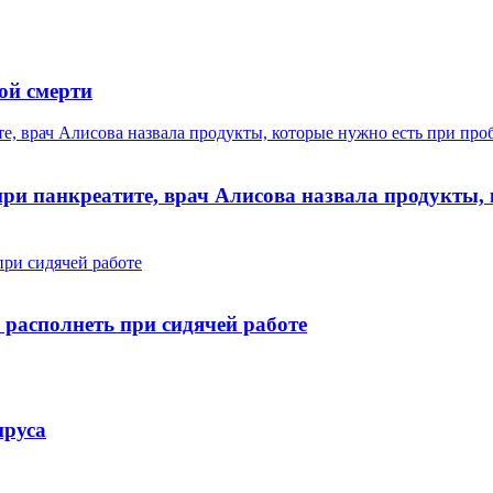
ой смерти
те, врач Алисова назвала продукты, которые нужно есть при пр
ри панкреатите, врач Алисова назвала продукты, 
при сидячей работе
 располнеть при сидячей работе
ируса