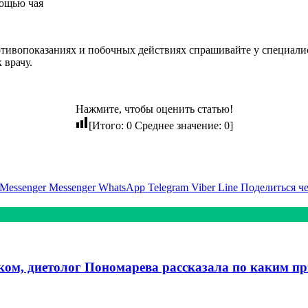
мощью чая
ивопоказаниях и побочных действиях спрашивайте у специалист
 врачу.
Нажмите, чтобы оценить статью!
[Итого:
0
Среднее значение:
0
]
Messenger
Messenger
WhatsApp
Telegram
Viber
Line
Поделиться ч
ком, диетолог Пономарева рассказала по каким п