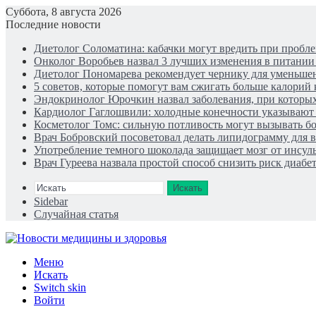
Суббота, 8 августа 2026
Последние новости
Диетолог Соломатина: кабачки могут вредить при пробле
Онколог Воробьев назвал 3 лучших изменения в питании
Диетолог Пономарева рекомендует чернику для уменьше
5 советов, которые помогут вам сжигать больше калорий
Эндокринолог Юрочкин назвал заболевания, при которых
Кардиолог Гаглошвили: холодные конечности указывают н
Косметолог Томс: сильную потливость могут вызывать б
Врач Бобровский посоветовал делать липидограмму для 
Употребление темного шоколада защищает мозг от инсуль
Врач Гуреева назвала простой способ снизить риск диабет
Искать
Sidebar
Случайная статья
Меню
Искать
Switch skin
Войти