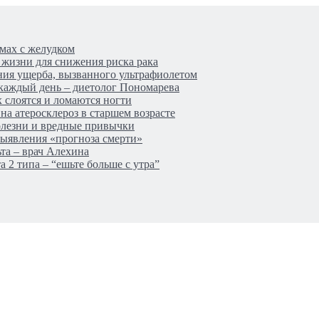
мах с желудком
 жизни для снижения риска рака
ния ущерба, вызванного ультрафиолетом
 каждый день – диетолог Пономарева
 слоятся и ломаются ногти
а атеросклероз в старшем возрасте
олезни и вредные привычки
выявления «прогноза смерти»
та – врач Алехина
а 2 типа – “ешьте больше с утра”