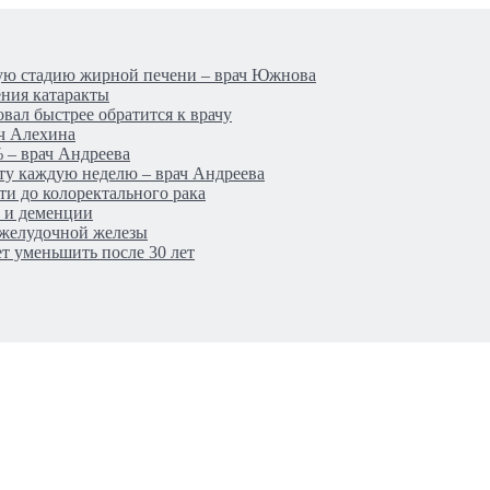
лую стадию жирной печени – врач Южнова
ения катаракты
вал быстрее обратится к врачу
ч Алехина
 – врач Андреева
ту каждую неделю – врач Андреева
ти до колоректального рака
а и деменции
джелудочной железы
т уменьшить после 30 лет