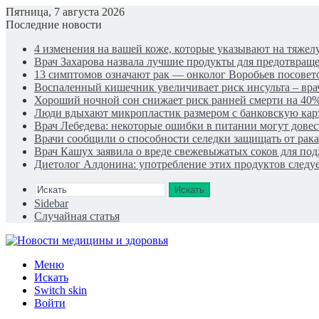
Пятница, 7 августа 2026
Последние новости
4 изменения на вашей коже, которые указывают на тяже
Врач Захарова назвала лучшие продукты для предотвращ
13 симптомов означают рак — онколог Воробьев посовето
Воспаленный кишечник увеличивает риск инсульта – вра
Хороший ночной сон снижает риск ранней смерти на 40%
Люди вдыхают микропластик размером с банковскую кар
Врач Лебедева: некоторые ошибки в питании могут довес
Врачи сообщили о способности селедки защищать от рак
Врач Кашух заявила о вреде свежевыжатых соков для по
Диетолог Алдонина: употребление этих продуктов следуе
Искать
Sidebar
Случайная статья
Меню
Искать
Switch skin
Войти