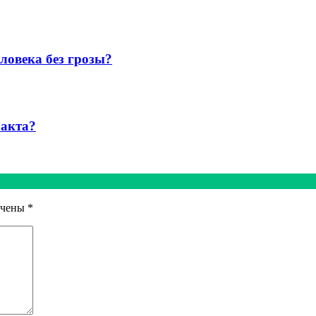
ловека без грозы?
 акта?
ечены
*