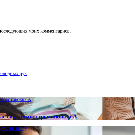
ля последующих моих комментариев.
холодных рук
стрептококка А
ные симптомы стрептококка А
аться к врачу