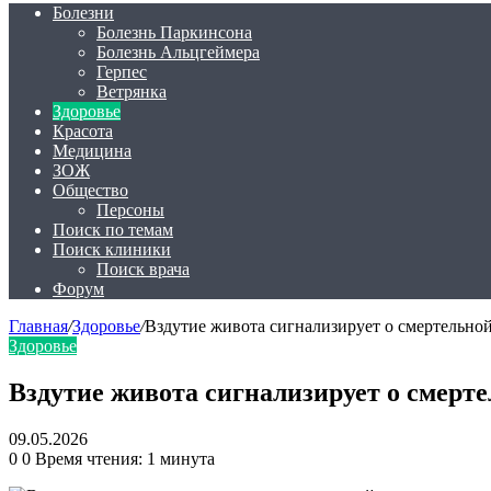
Болезни
Болезнь Паркинсона
Болезнь Альцгеймера
Герпес
Ветрянка
Здоровье
Красота
Медицина
ЗОЖ
Общество
Персоны
Поиск по темам
Поиск клиники
Поиск врача
Форум
Главная
/
Здоровье
/
Вздутие живота сигнализирует о смертельной
Здоровье
Вздутие живота сигнализирует о смерте
09.05.2026
0
0
Время чтения: 1 минута