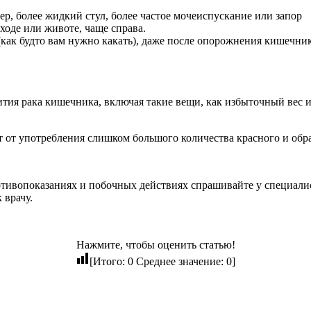
, более жидкий стул, более частое мочеиспускание или запор
ходе или животе, чаще справа.
как будто вам нужно какать), даже после опорожнения кишечник
ития рака кишечника, включая такие вещи, как избыточный вес 
ет от употребления слишком большого количества красного и обр
ивопоказаниях и побочных действиях спрашивайте у специалист
 врачу.
Нажмите, чтобы оценить статью!
[Итого:
0
Среднее значение:
0
]