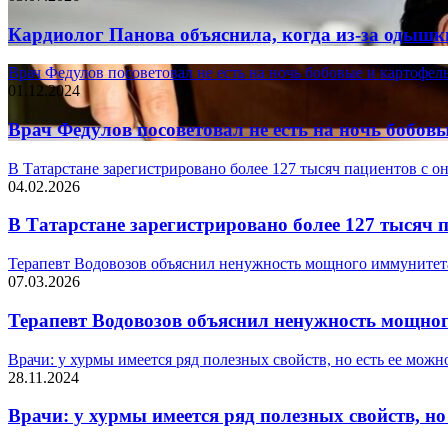
Кардиолог Панова объяснила, когда из-за одышк
Врач Федулов посоветовал не есть на ночь бобовые и картофел
01.12.2024
Врач Федулов посоветовал не есть на ночь бобов
В Татарстане зарегистрировано более 127 тысяч пациентов с 
04.02.2026
В Татарстане зарегистрировано более 127 тысяч
Терапевт Водовозов объяснил ненужность мощного иммунитет
07.03.2026
Терапевт Водовозов объяснил ненужность мощно
Врачи: у хурмы имеется ряд полезных свойств, но есть ее можн
28.11.2024
Врачи: у хурмы имеется ряд полезных свойств, но 