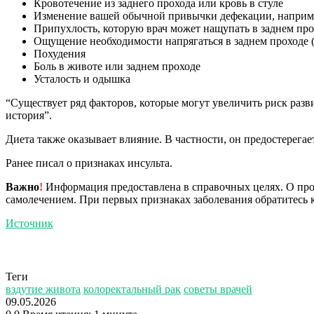
Кровотечение из заднего прохода или кровь в стуле
Изменение вашей обычной привычки дефекации, например
Припухлость, которую врач может нащупать в заднем про
Ощущение необходимости напрягаться в заднем проходе (
Похудения
Боль в животе или заднем проходе
Усталость и одышка
“Существует ряд факторов, которые могут увеличить риск разв
история”.
Диета также оказывает влияние. В частности, он предостерега
Ранее писал о признаках инсульта.
Важно
!
Информация предоставлена в справочных целях. О прот
самолечением. При первых признаках заболевания обратитесь к
Источник
Теги
вздутие живота
колоректальный рак
советы врачей
09.05.2026