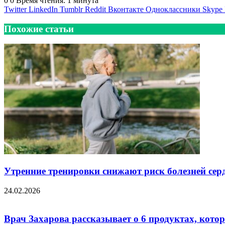
0
0
Время чтения: 1 минута
Twitter
LinkedIn
Tumblr
Reddit
Вконтакте
Одноклассники
Skype
Похожие статьи
Утренние тренировки снижают риск болезней сер
24.02.2026
Врач Захарова рассказывает о 6 продуктах, кот