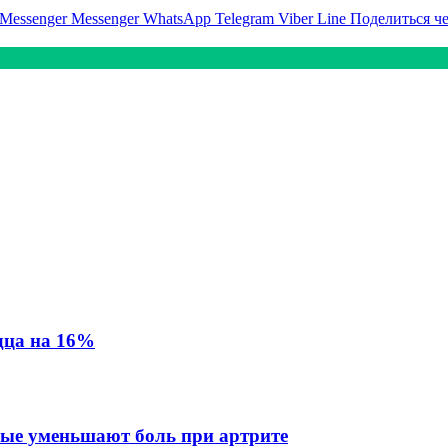
Messenger
Messenger
WhatsApp
Telegram
Viber
Line
Поделиться ч
дца на 16%
орые уменьшают боль при артрите