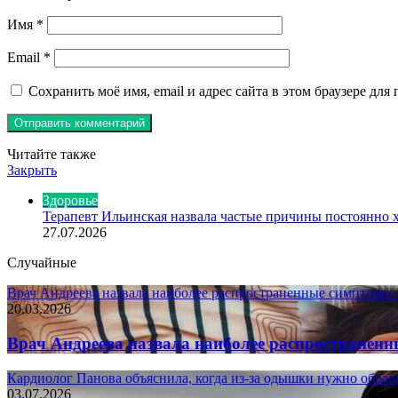
Имя
*
Email
*
Сохранить моё имя, email и адрес сайта в этом браузере д
Читайте также
Закрыть
Здоровье
Терапевт Ильинская назвала частые причины постоянно 
27.07.2026
Случайные
Врач Андреева назвала наиболее распространенные симптомы 
20.03.2026
Врач Андреева назвала наиболее распространен
Кардиолог Панова объяснила, когда из-за одышки нужно обращ
03.07.2026