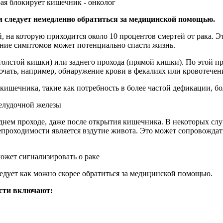
м следует немедленно обратиться за медицинской помощью.
 на которую приходится около 10 процентов смертей от рака. Эт
ание симптомов может потенциально спасти жизнь.
(толстой кишки) или заднего прохода (прямой кишки). По этой п
чать, например, обнаружение крови в фекалиях или кровотечен
ишечника, такие как потребность в более частой дефикации, бо
желудочной железы
днем проходе, даже после открытия кишечника. В некоторых слу
роходимости является вздутие живота. Это может сопровождать
ожет сигнализировать о раке
ледует как можно скорее обратиться за медицинской помощью.
сти включают: