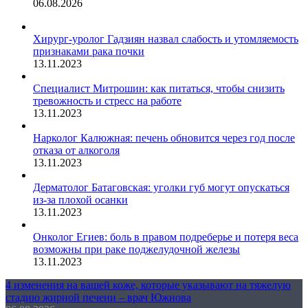
06.08.2026
Хирург-уролог Гадзиян назвал слабость и утомляемость
признаками рака почки
13.11.2023
Специалист Митрошин: как питаться, чтобы снизить
тревожность и стресс на работе
13.11.2023
Нарколог Калюжная: печень обновится через год после
отказа от алкоголя
13.11.2023
Дерматолог Батаговская: уголки губ могут опускаться
из-за плохой осанки
13.11.2023
Онколог Егиев: боль в правом подреберье и потеря веса
возможны при раке поджелудочной железы
13.11.2023
4 изменения на вашей коже, которые указывают на тяжелую
стадию жирной печени – врач Южнова