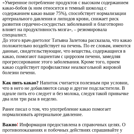
«Умеренное потребление продуктов с высоким содержанием
какао-бобов (к ним относится и темный шоколад с
содержанием какао выше 75%), способствует нормализации
артериального давления и липидов крови, снижает риск
развития сердечно-сосудистых заболеваний и благотворно
влияет на продуктивность мозга», – резюмировала
специалист.
До этого врач-диетолог Татьяна Залетова рассказала, что какао
положительно воздействует на печень. По ее словам, имеются
данные, свидетельствующие, что вещества, содержащиеся в
какао, помогают пациентам с циррозом печени, замедляя
прогрессирование этого заболевания. Кроме того, прием
какао содействует профилактике неалкогольной жировой
болезни печени.
Как пить какао?
Напиток считается полезным при условии,
что в него не добавляются сахар и другие подсластители. В
идеале пить его следует и без молока, следуя такой привычке
два или три раза в неделю.
Ранее писал о том, что употребление какао помогает
нормализовать артериальное давление.
Важно
!
Информация предоставлена в справочных целях. О
противопоказаниях и побочных действиях спрашивайте у