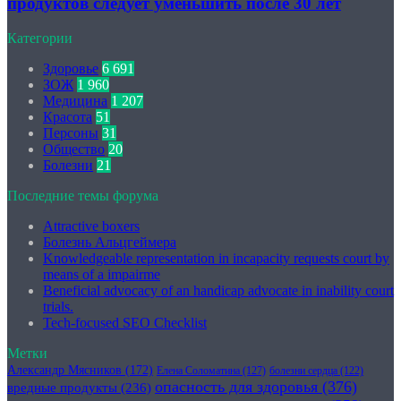
продуктов следует уменьшить после 30 лет
Категории
Здоровье
6 691
ЗОЖ
1 960
Медицина
1 207
Красота
51
Персоны
31
Общество
20
Болезни
21
Последние темы форума
Attractive boxers
Болезнь Альцгеймера
Knowledgeable representation in incapacity requests court by
means of a impairme
Beneficial advocacy of an handicap advocate in inability court
trials.
Tech-focused SEO Checklist
Метки
Александр Мясников
(172)
Елена Соломатина
(127)
болезни сердца
(122)
опасность для здоровья
(376)
вредные продукты
(236)