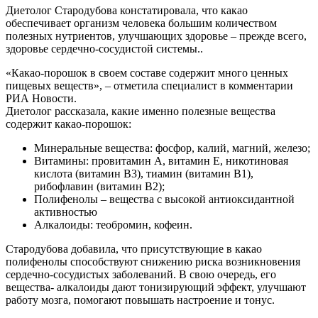
Диетолог Стародубова констатировала, что какао
обеспечивает организм человека большим количеством
полезных нутриентов, улучшающих здоровье – прежде всего,
здоровье сердечно-сосудистой системы..
«Какао-порошок в своем составе содержит много ценных
пищевых веществ», – отметила специалист в комментарии
РИА Новости.
Диетолог рассказала, какие именно полезные вещества
содержит какао-порошок:
Минеральные вещества: фосфор, калий, магний, железо;
Витамины: провитамин А, витамин Е, никотиновая
кислота (витамин В3), тиамин (витамин В1),
рибофлавин (витамин В2);
Полифенолы – вещества с высокой антиоксидантной
активностью
Алкалоиды: теобромин, кофеин.
Стародубова добавила, что присутствующие в какао
полифенолы способствуют снижению риска возникновения
сердечно-сосудистых заболеваний. В свою очередь, его
вещества- алкалоиды дают тонизирующий эффект, улучшают
работу мозга, помогают повышать настроение и тонус.