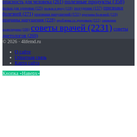
полезные продукты
(358)
опасность для человека
(261)
признаки
похудение
(157)
польза для здоровья
(125)
польза и вред
(118)
болезней
(271)
признаки нарушений
(151)
причины болезней
(119)
причины нарушения
(228)
проблемы со здоровьем
(111)
снижение
советы врачей
(2231)
советы
холестерина
(106)
диетологов
(269)
© 2026 · 4lifemd.ru
О сайте
Обратная связь
Карта сайта
Кнопка «Наверх»