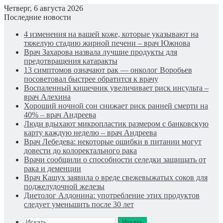
Четверг, 6 августа 2026
Последние новости
4 изменения на вашей коже, которые указывают на
тяжелую стадию жирной печени – врач Южнова
Врач Захарова назвала лучшие продукты для
предотвращения катаракты
13 симптомов означают рак — онколог Воробьев
посоветовал быстрее обратится к врачу
Воспаленный кишечник увеличивает риск инсульта –
врач Алехина
Хороший ночной сон снижает риск ранней смерти на
40% – врач Андреева
Люди вдыхают микропластик размером с банковскую
карту каждую неделю – врач Андреева
Врач Лебедева: некоторые ошибки в питании могут
довести до колоректального рака
Врачи сообщили о способности селедки защищать от
рака и деменции
Врач Кашух заявила о вреде свежевыжатых соков для
поджелудочной железы
Диетолог Алдонина: употребление этих продуктов
следует уменьшить после 30 лет
Искать