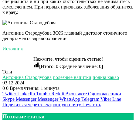
специалиста и ни при каких обстоятельствах не занимайтесь
самолечением. При первых признаках заболевания обратитесь
к врачу.
Антонина Стародубова ЗОЖ главный диетолог столичного
департамента здравоохранения
Источник
Нажмите, чтобы оценить статью!
[Итого:
0
Среднее значение:
0
]
Теги
Антонина Стародубова
полезные напитки
польза какао
03.12.2024
0
0
Время чтения: 1 минута
Twitter
LinkedIn
Tumblr
Reddit
Вконтакте
Одноклассники
Skype
Messenger
Messenger
WhatsApp
Telegram
Viber
Line
Поделиться через электронную почту
Печатать
Похожие статьи