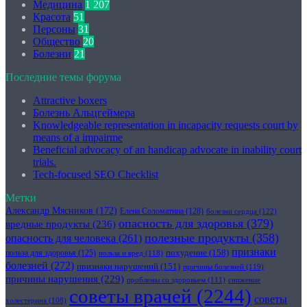
Медицина
1 207
Красота
51
Персоны
31
Общество
20
Болезни
21
Последние темы форума
Attractive boxers
Болезнь Альцгеймера
Knowledgeable representation in incapacity requests court by
means of a impairme
Beneficial advocacy of an handicap advocate in inability court
trials.
Tech-focused SEO Checklist
Метки
Александр Мясников
(172)
Елена Соломатина
(128)
болезни сердца
(122)
опасность для здоровья
(379)
вредные продукты
(236)
полезные продукты
(358)
опасность для человека
(261)
признаки
похудение
(158)
польза для здоровья
(125)
польза и вред
(118)
болезней
(272)
признаки нарушений
(151)
причины болезней
(119)
причины нарушения
(229)
проблемы со здоровьем
(111)
снижение
советы врачей
(2244)
советы
холестерина
(108)