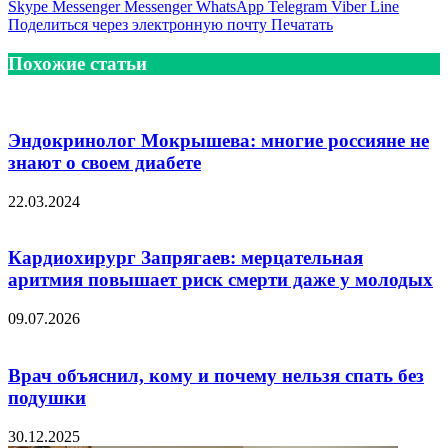
Skype
Messenger
Messenger
WhatsApp
Telegram
Viber
Line
Поделиться через электронную почту
Печатать
Похожие статьи
Эндокринолог Мокрышева: многие россияне не
знают о своем диабете
22.03.2024
Кардиохирург Запрягаев: мерцательная
аритмия повышает риск смерти даже у молодых
09.07.2026
Врач объяснил, кому и почему нельзя спать без
подушки
30.12.2025