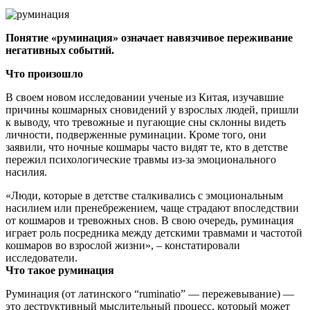
Понятие «руминация» означает навязчивое переживание
негативных событий.
Что произошло
В своем новом исследовании ученые из Китая, изучавшие
причины кошмарных сновидений у взрослых людей, пришли
к выводу, что тревожные и пугающие сны склонны видеть
личности, подверженные руминации. Кроме того, они
заявили, что ночные кошмары часто видят те, кто в детстве
пережил психологические травмы из-за эмоционального
насилия.
«Люди, которые в детстве сталкивались с эмоциональным
насилием или пренебрежением, чаще страдают впоследствии
от кошмаров и тревожных снов. В свою очередь, руминация
играет роль посредника между детскими травмами и частотой
кошмаров во взрослой жизни», – констатировали
исследователи.
Что такое руминация
Руминация (от латинского “ruminatio” — пережевывание) —
это деструктивный мыслительный процесс, который может