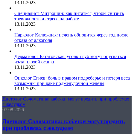
13.11.2023
Специалист Митрошин: как питаться, чтобы снизить
тревожность и стресс на работе
13.11.2023
Нарколог Калюжная: печень обновится через год после
отказа от алкоголя
13.11.2023
Дерматолог Батаговская: уголки губ могут опускаться
из-за плохой осанки
13.11.2023
Онколог Егиев: боль в правом подреберье и потеря веса
возможны при раке поджелудочной железы
13.11.2023
Диетолог Соломатина: кабачки могут вредить при проблемах
с желудком
07.08.2026
Диетолог Соломатина: кабачки могут вредить
при проблемах с желудком