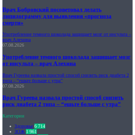
Врач Бобровский посоветовал делать
липидограмму для выявления «прогноза
смерти»
Употребление темного шоколада защищает мозг от инсульта –
врач Алехина
07.08.2026
Употребление темного шоколада защищает мозг
от инсульта – врач Алехина
Врач Гуреева назвала простой способ снизить риск диабета 2
типа – “ешьте больше с утра”
07.08.2026
Врач Гуреева назвала простой способ снизить
риск диабета 2 типа – “ешьте больше с утра”
Категории
Здоровье
6 714
ЗОЖ
1 961