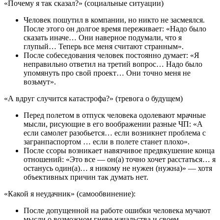
«Почему я так сказал?» (социальные ситуации)
Человек пошутил в компании, но никто не засмеялся.
После этого он долгое время переживает: «Надо было
сказать иначе… Они наверное подумали, что я
глупый… Теперь все меня считают странным».
После собеседования человек постоянно думает: «Я
неправильно ответил на третий вопрос… Надо было
упомянуть про свой проект… Они точно меня не
возьмут».
«А вдруг случится катастрофа?» (тревога о будущем)
Перед полетом в отпуск человека одолевают мрачные
мысли, рисующие в его воображении разные ЧП: «А
если самолет разобьется… если возникнет проблема с
загранпаспортом … если в полете станет плохо».
После ссоры возникает навязчивое предвкушение конца
отношений: «Это все — он(а) точно хочет расстаться… я
останусь один(а)… я никому не нужен (нужна)» — хотя
объективных причин так думать нет.
«Какой я неудачник» (самообвинение):
После допущенной на работе ошибки человека мучают
мысли о возможном гневе начальства и своем