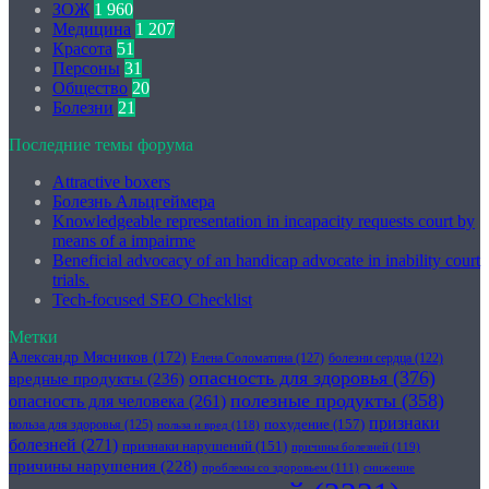
ЗОЖ
1 960
Медицина
1 207
Красота
51
Персоны
31
Общество
20
Болезни
21
Последние темы форума
Attractive boxers
Болезнь Альцгеймера
Knowledgeable representation in incapacity requests court by
means of a impairme
Beneficial advocacy of an handicap advocate in inability court
trials.
Tech-focused SEO Checklist
Метки
Александр Мясников
(172)
Елена Соломатина
(127)
болезни сердца
(122)
опасность для здоровья
(376)
вредные продукты
(236)
полезные продукты
(358)
опасность для человека
(261)
признаки
похудение
(157)
польза для здоровья
(125)
польза и вред
(118)
болезней
(271)
признаки нарушений
(151)
причины болезней
(119)
причины нарушения
(228)
проблемы со здоровьем
(111)
снижение