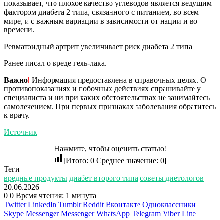
показывает, что плохое качество углеводов является ведущим
фактором диабета 2 типа, связанного с питанием, во всем
мире, и с важным вариации в зависимости от нации и во
времени.
Ревматоидный артрит увеличивает риск диабета 2 типа
Ранее писал о вреде гель-лака.
Важно
!
Информация предоставлена в справочных целях. О
противопоказаниях и побочных действиях спрашивайте у
специалиста и ни при каких обстоятельствах не занимайтесь
самолечением. При первых признаках заболевания обратитесь
к врачу.
Источник
Нажмите, чтобы оценить статью!
[Итого:
0
Среднее значение:
0
]
Теги
вредные продукты
диабет второго типа
советы диетологов
20.06.2026
0
0
Время чтения: 1 минута
Twitter
LinkedIn
Tumblr
Reddit
Вконтакте
Одноклассники
Skype
Messenger
Messenger
WhatsApp
Telegram
Viber
Line