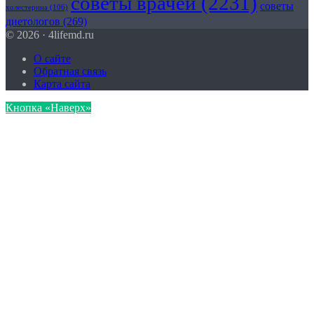
советы врачей
(2231)
советы
холестерина
(106)
диетологов
(269)
© 2026 · 4lifemd.ru
О сайте
Обратная связь
Карта сайта
Кнопка «Наверх»