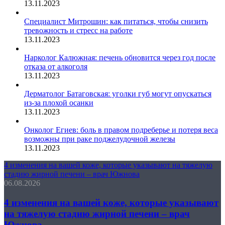
13.11.2023
Специалист Митрошин: как питаться, чтобы снизить
тревожность и стресс на работе
13.11.2023
Нарколог Калюжная: печень обновится через год после
отказа от алкоголя
13.11.2023
Дерматолог Батаговская: уголки губ могут опускаться
из-за плохой осанки
13.11.2023
Онколог Егиев: боль в правом подреберье и потеря веса
возможны при раке поджелудочной железы
13.11.2023
4 изменения на вашей коже, которые указывают на тяжелую
стадию жирной печени – врач Южнова
06.08.2026
4 изменения на вашей коже, которые указывают
на тяжелую стадию жирной печени – врач
Южнова