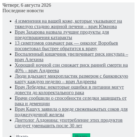
Четверг, 6 августа 2026
Последние новости
4 изменения на вашей коже, которые указывают на
тяжелую стадию жирной печени – врач Южнова
Врач Захарова назвала лучшие продукты для
предотвращения катаракты
13 симптомов означают рак — онколог Воробьев
посоветовал быстрее обратится к врачу
Воспаленный кишечник увеличивает риск инсульта –
врач Алехина
Хороший ночной сон снижает риск ранней смерти на
40% – врач Андреева
Люди вдыхают микропластик размером с банковскую
карту каждую неделю – врач Андреева
Врач Лебедева: некоторые ошибки в питании могут
довести до колоректального рака
Врачи сообщили о способности селедки защищать от
рака и деменции
Врач Кашух заявила о вреде свежевыжатых соков для
поджелудочной железы
Диетолог Алдонина: употребление этих продуктов
следует уменьшить после 30 лет
Искать