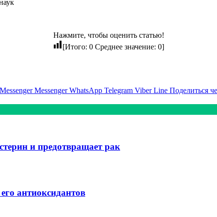
наук
Нажмите, чтобы оценить статью!
[Итого:
0
Среднее значение:
0
]
Messenger
Messenger
WhatsApp
Telegram
Viber
Line
Поделиться ч
стерин и предотвращает рак
 его антиоксидантов