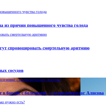
повышенного чувства голода
на из причин повышенного чувства голода
ровать смертельную аритмию
гут спровоцировать смертельную аритмию
ых сосудов
олезнями – гастроэнтеролог Алисова
в борьбе с болезнями – гастроэнтеролог Алисова
ко нужно есть?