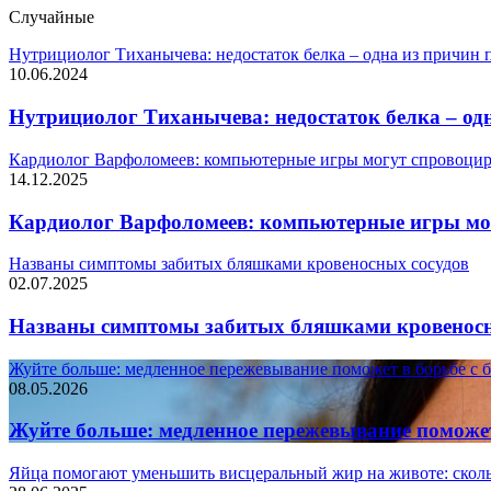
Случайные
Нутрициолог Тиханычева: недостаток белка – одна из причин 
10.06.2024
Нутрициолог Тиханычева: недостаток белка – од
Кардиолог Варфоломеев: компьютерные игры могут спровоци
14.12.2025
Кардиолог Варфоломеев: компьютерные игры мо
Названы симптомы забитых бляшками кровеносных сосудов
02.07.2025
Названы симптомы забитых бляшками кровеносн
Жуйте больше: медленное пережевывание поможет в борьбе с б
08.05.2026
Жуйте больше: медленное пережевывание поможет 
Яйца помогают уменьшить висцеральный жир на животе: сколь