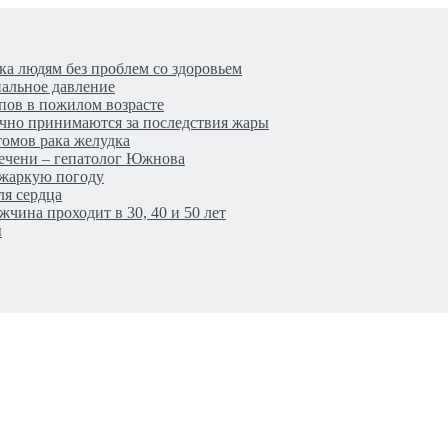
ка людям без проблем со здоровьем
иальное давление
пов в пожилом возрасте
очно принимаются за последствия жары
томов рака желудка
печени – гепатолог Южнова
в жаркую погоду
ля сердца
чина проходит в 30, 40 и 50 лет
ы