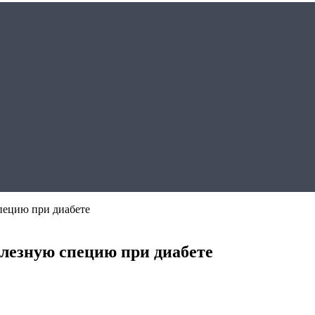
пецию при диабете
лезную специю при диабете