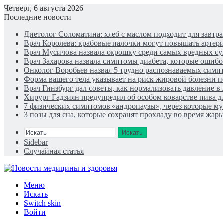
Четверг, 6 августа 2026
Последние новости
Диетолог Соломатина: хлеб с маслом подходит для завтра
Врач Королева: крабовые палочки могут повышать артер
Врач Мусичова назвала окрошку среди самых вредных су
Врач Захарова назвала симптомы диабета, которые ошиб
Онколог Воробьев назвал 5 трудно распознаваемых симп
Форма вашего тела указывает на риск жировой болезни 
Врач Гинзбург дал советы, как нормализовать давление 
Хирург Гадзиян предупредил об особом коварстве пива д
7 физических симптомов «андропаузы», через которые муж
3 позы для сна, которые сохранят прохладу во время жар
Искать
Sidebar
Случайная статья
Меню
Искать
Switch skin
Войти