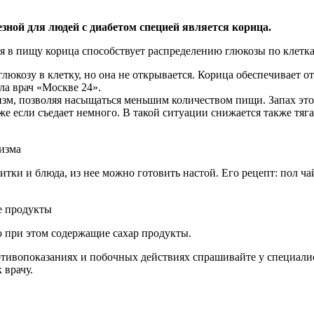
зной для людей с диабетом специей является корица.
я в пищу корица способствует распределению глюкозы по клетк
 глюкозу в клетку, но она не открывается. Корица обеспечивает 
ла врач «Москве 24».
зм, позволяя насыщаться меньшим количеством пищи. Запах это
же если съедает немного. В такой ситуации снижается также тяг
изма
итки и блюда, из нее можно готовить настой. Его рецепт: пол ч
е продукты
о при этом содержащие сахар продукты.
ивопоказаниях и побочных действиях спрашивайте у специалист
 врачу.