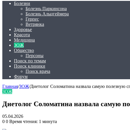
Болезни
Болезнь Паркинсона
Болезнь Альцгеймера
Герпес
Ветрянка
Здоровье
Красота
Медицина
ЗОЖ
Общество
Персоны
Поиск по темам
Поиск клиники
Поиск врача
Форум
Главная
/
ЗОЖ
/
Диетолог Соломатина назвала самую полезную с
ЗОЖ
Диетолог Соломатина назвала самую по
05.04.2026
0
0
Время чтения: 1 минута