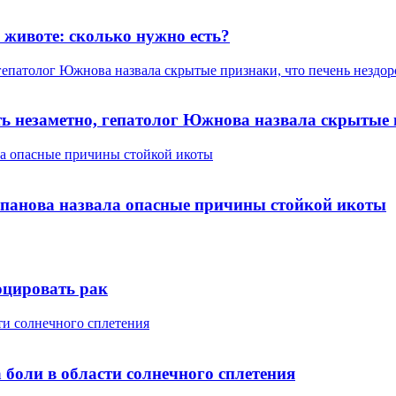
животе: сколько нужно есть?
гепатолог Южнова назвала скрытые признаки, что печень нездор
ь незаметно, гепатолог Южнова назвала скрытые 
ала опасные причины стойкой икоты
Чупанова назвала опасные причины стойкой икоты
цировать рак
ти солнечного сплетения
 боли в области солнечного сплетения