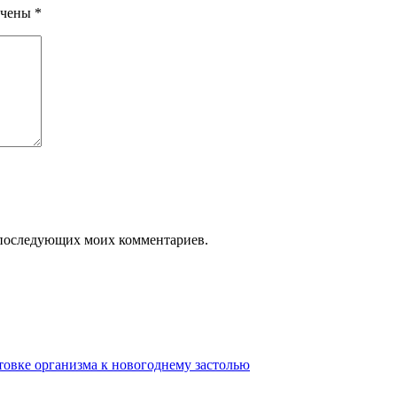
ечены
*
ля последующих моих комментариев.
отовке организма к новогоднему застолью