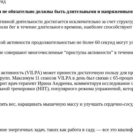
ья не обязательно должны быть длительными и напряженным
ктивной деятельности достигается исключительно за счет струк
а или бег в течение длительного времени, наиболее способствую
ной активности продолжительностью не более 60 секунд могут 
ые совершают многочисленные “приступы активности” в течение
я активность (VILPA) может принести достаточную пользу для 
 групп. Максимум 11 сеансов VILPA в день был связан с 65-про
рит врач-терапевт Ирина Андреева, комментируя исследование с
ьной тренировки (HIIT), популярного режима упражнений, кот
рять вес, наращивать мышечную массу и улучшать сердечно-сосу
нение энергичных задач, таких как работа в саду, — все это ква