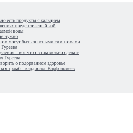
ьно есть продукты с кальцием
шениях вреден зеленый чай
ваемой воды
не нужно
летом могут быть опасными симптомами
 Гуреева
ления – вот что с этим можно сделать
ач Гуреева
ворить о подорванном здоровье
аться тромб – кардиолог Варфоломеев