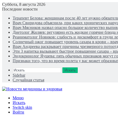
Суббота, 8 августа 2026
Последние новости
Терапевт Белова: женщинам после 40 лет нужно обязател
Врач Свиридова объяснила, при каких хронических нару
Врач Мясников назвал опасно большое количество выпи
Диетолог Жиляев: регулярно есть жидкие горячие блюда 
Реаниматолог Новиков: слабость и дискомфорт в груди 
Солнечный ожог повышает уровень сахара в крови – врач
Врач Андреева раскрывает причины чрезмерного потоотде
Эти 3 напитка вызывают быстрое повышение сахара – вр
Эндокринолог Яушева: пять обычных признаков могут го
Признаки того, что во время полета у вас может образов
Искать
Sidebar
Случайная статья
Меню
Искать
Switch skin
Войти