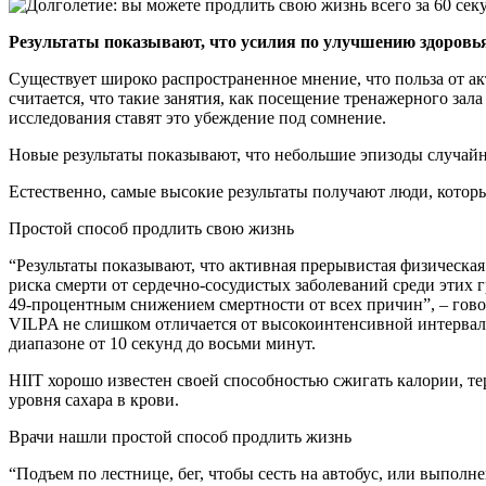
Результаты показывают, что усилия по улучшению здоров
Существует широко распространенное мнение, что польза от а
считается, что такие занятия, как посещение тренажерного зал
исследования ставят это убеждение под сомнение.
Новые результаты показывают, что небольшие эпизоды случай
Естественно, самые высокие результаты получают люди, котор
Простой способ продлить свою жизнь
“Результаты показывают, что активная прерывистая физическа
риска смерти от сердечно-сосудистых заболеваний среди этих
49-процентным снижением смертности от всех причин”, – гово
VILPA не слишком отличается от высокоинтенсивной интервал
диапазоне от 10 секунд до восьми минут.
HIIT хорошо известен своей способностью сжигать калории, те
уровня сахара в крови.
Врачи нашли простой способ продлить жизнь
“Подъем по лестнице, бег, чтобы сесть на автобус, или выпол