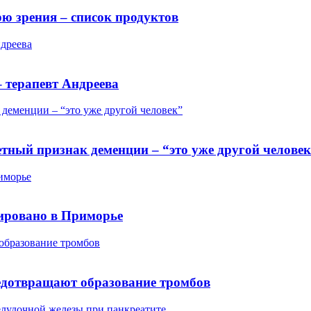
ю зрения – список продуктов
ндреева
– терапевт Андреева
деменции – “это уже другой человек”
тный признак деменции – “это уже другой челове
иморье
ировано в Приморье
образование тромбов
едотвращают образование тромбов
елудочной железы при панкреатите