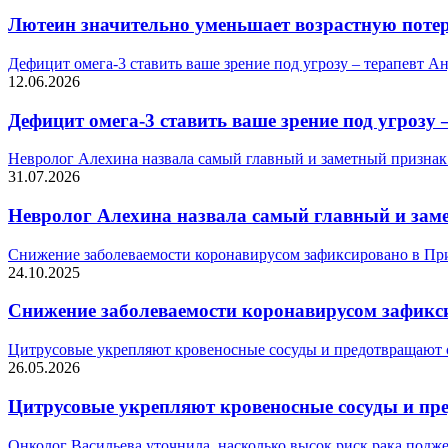
Лютеин значительно уменьшает возрастную потер
Дефицит омега-3 ставить ваше зрение под угрозу – терапевт А
12.06.2026
Дефицит омега-3 ставить ваше зрение под угрозу 
Невролог Алехина назвала самый главный и заметный признак 
31.07.2026
Невролог Алехина назвала самый главный и заме
Снижение заболеваемости коронавирусом зафиксировано в Пр
24.10.2025
Снижение заболеваемости коронавирусом зафикс
Цитрусовые укрепляют кровеносные сосуды и предотвращают 
26.05.2026
Цитрусовые укрепляют кровеносные сосуды и пр
Онколог Васильева уточнила, насколько высок риск рака подж