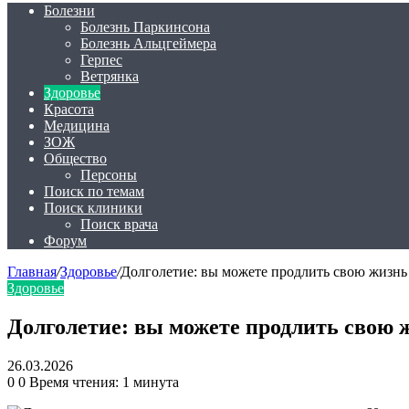
Болезни
Болезнь Паркинсона
Болезнь Альцгеймера
Герпес
Ветрянка
Здоровье
Красота
Медицина
ЗОЖ
Общество
Персоны
Поиск по темам
Поиск клиники
Поиск врача
Форум
Главная
/
Здоровье
/
Долголетие: вы можете продлить свою жизнь 
Здоровье
Долголетие: вы можете продлить свою ж
26.03.2026
0
0
Время чтения: 1 минута