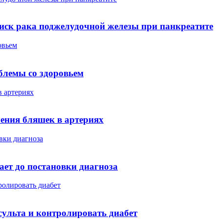
иск рака поджелудочной железы при панкреатите
овьем
блемы со здоровьем
в артериях
ления бляшек в артериях
вки диагноза
ет до постановки диагноза
ролировать диабет
сульта и контролировать диабет