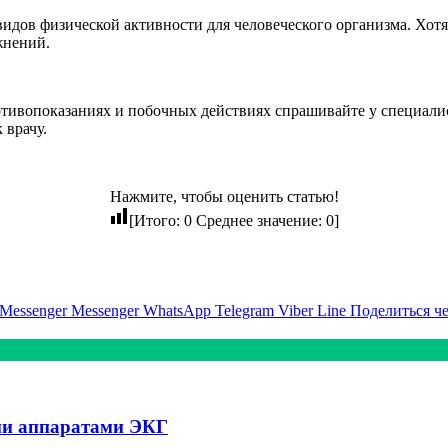
идов физической активности для человеческого организма. Хотя
жнений.
ивопоказаниях и побочных действиях спрашивайте у специалист
 врачу.
Нажмите, чтобы оценить статью!
[Итого:
0
Среднее значение:
0
]
Messenger
Messenger
WhatsApp
Telegram
Viber
Line
Поделиться ч
ми аппаратами ЭКГ