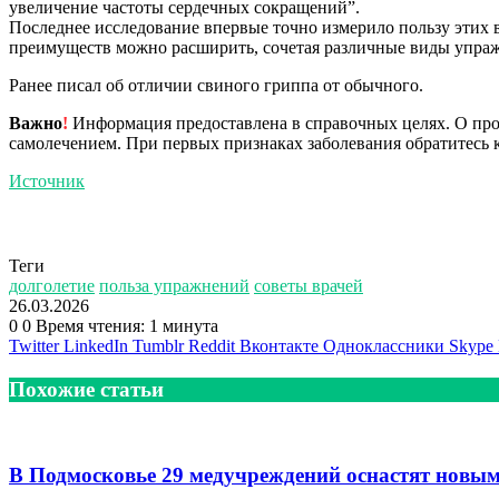
увеличение частоты сердечных сокращений”.
Последнее исследование впервые точно измерило пользу этих в
преимуществ можно расширить, сочетая различные виды упра
Ранее писал об отличии свиного гриппа от обычного.
Важно
!
Информация предоставлена в справочных целях. О прот
самолечением. При первых признаках заболевания обратитесь к
Источник
Теги
долголетие
польза упражнений
советы врачей
26.03.2026
0
0
Время чтения: 1 минута
Twitter
LinkedIn
Tumblr
Reddit
Вконтакте
Одноклассники
Skype
Похожие статьи
В Подмосковье 29 медучреждений оснастят новы