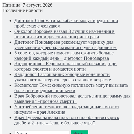
Пятница, 7 августа 2026
Последние новости
Диетолог Соломатина: кабачки могут вредить при
проблемах с желудком
Онколог Воробьев назвал 3 лучших изменения в
питании жизни для снижения риска рака
Диетолог Пономарева рекомендует чернику для
уменьшения ущерба, вызванного ультрафиолетом
5 советов, которые помогут вам сжигать больше
калорий каждый день – диетолог Пономарева
Эндокринолог Юрочкин назвал заболевания, при
которых слоятся и ломаются ногти
Кардиолог Гаглошвили: холодные конечности
указывают на атеросклероз в старшем возрасте
Косметолог Томс: сильную потливость могут вызывать
болезни и вредные привычки
Врач Бобровский посоветовал делать липидограмму для
выявления «прогноза смерти»
Употребление темного шоколада защищает мозг от
инсульта – врач Алехина
Врач Гуреева назвала простой способ снизить риск
диабета 2 типа – “ешьте больше с утра”
Искать