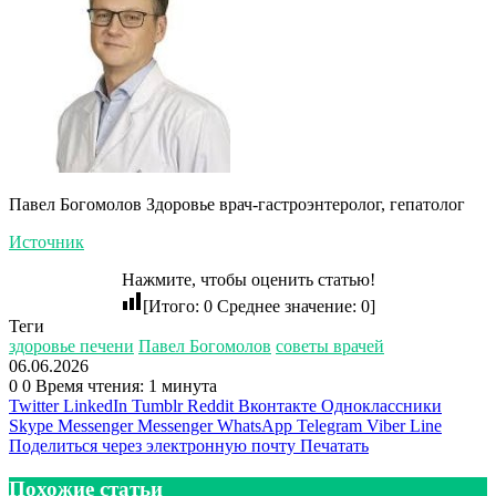
Павел Богомолов Здоровье врач-гастроэнтеролог, гепатолог
Источник
Нажмите, чтобы оценить статью!
[Итого:
0
Среднее значение:
0
]
Теги
здоровье печени
Павел Богомолов
советы врачей
06.06.2026
0
0
Время чтения: 1 минута
Twitter
LinkedIn
Tumblr
Reddit
Вконтакте
Одноклассники
Skype
Messenger
Messenger
WhatsApp
Telegram
Viber
Line
Поделиться через электронную почту
Печатать
Похожие статьи