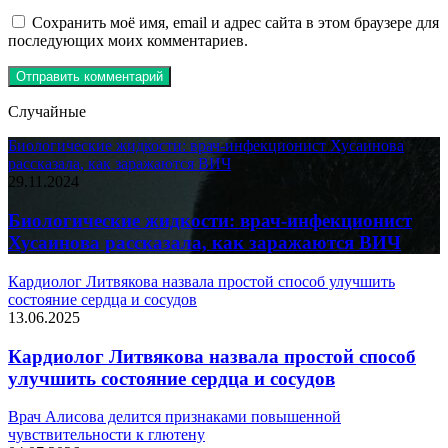
Сохранить моё имя, email и адрес сайта в этом браузере для
последующих моих комментариев.
Случайные
Биологические жидкости: врач-инфекционист Хусаинова
рассказала, как заражаются ВИЧ
29.11.2024
Биологические жидкости: врач-инфекционист
Хусаинова рассказала, как заражаются ВИЧ
Кардиолог Литвякова назвала простой способ улучшить
состояние сердца и сосудов
13.06.2025
Кардиолог Литвякова назвала простой способ
улучшить состояние сердца и сосудов
Врач Алисова делится признаками повышенной
чувствительности к глютену