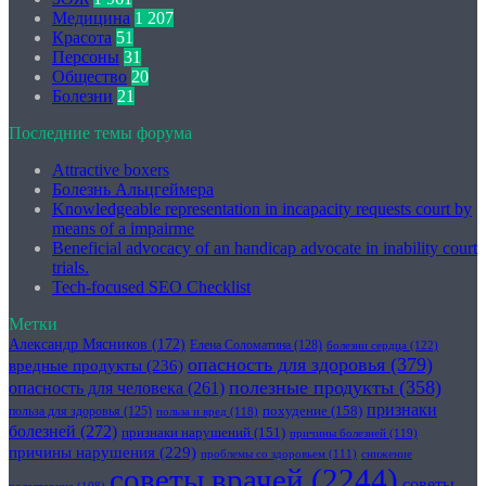
Медицина
1 207
Красота
51
Персоны
31
Общество
20
Болезни
21
Последние темы форума
Attractive boxers
Болезнь Альцгеймера
Knowledgeable representation in incapacity requests court by
means of a impairme
Beneficial advocacy of an handicap advocate in inability court
trials.
Tech-focused SEO Checklist
Метки
Александр Мясников
(172)
Елена Соломатина
(128)
болезни сердца
(122)
опасность для здоровья
(379)
вредные продукты
(236)
полезные продукты
(358)
опасность для человека
(261)
признаки
похудение
(158)
польза для здоровья
(125)
польза и вред
(118)
болезней
(272)
признаки нарушений
(151)
причины болезней
(119)
причины нарушения
(229)
проблемы со здоровьем
(111)
снижение
советы врачей
(2244)
советы