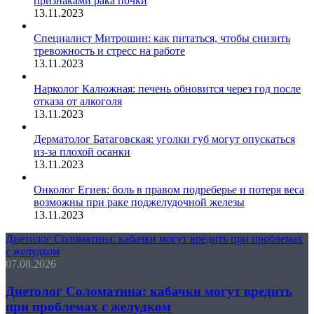
признаками рака почки
13.11.2023
Специалист Митрошин: как питаться, чтобы снизить
тревожность и стресс на работе
13.11.2023
Нарколог Калюжная: печень обновится через год после
отказа от алкоголя
13.11.2023
Дерматолог Батаговская: уголки губ могут опускаться
из-за плохой осанки
13.11.2023
Онколог Егиев: боль в правом подреберье и потеря веса
возможны при раке поджелудочной железы
13.11.2023
Диетолог Соломатина: кабачки могут вредить при проблемах
с желудком
07.08.2026
Диетолог Соломатина: кабачки могут вредить
при проблемах с желудком