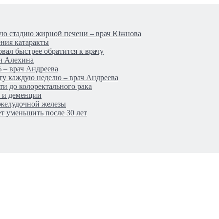
лую стадию жирной печени – врач Южнова
ения катаракты
вал быстрее обратится к врачу
ч Алехина
 – врач Андреева
ту каждую неделю – врач Андреева
ти до колоректального рака
а и деменции
джелудочной железы
т уменьшить после 30 лет