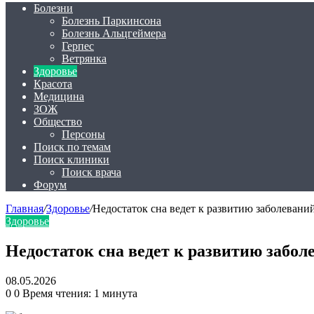
Болезни
Болезнь Паркинсона
Болезнь Альцгеймера
Герпес
Ветрянка
Здоровье
Красота
Медицина
ЗОЖ
Общество
Персоны
Поиск по темам
Поиск клиники
Поиск врача
Форум
Главная
/
Здоровье
/
Недостаток сна ведет к развитию заболевани
Здоровье
Недостаток сна ведет к развитию забол
08.05.2026
0
0
Время чтения: 1 минута