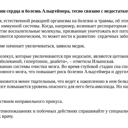
ни сердца и болезнь Альцгеймера, тесно связано с недостатко
, естественной реакцией организма на болезни и травмы, об эт
ты иммунной системы. Когда, например, возникает респираторная
угие воспалительные молекулы, призванные уничтожать все пато
ится хроническим, то может вести к развитию сердечных забол
ме начинает увеличиваться, заявила медик.
олекул, которые увеличиваются при недосыпе, являются цитокин
аболеваний, гипертонии, диабета», – отметила Ильинская.
нию системы очистки мозга. Во время глубокой стадии сна спин
овного мозга, что повышает риск болезни Альцгеймера и других
ановится менее тщательным, что ведет к накоплению в нем белк
озге повышается уровень опасного для него бета-амилоида. Но 
едствием неправильного прикуса.
ивопоказаниях и побочных действиях спрашивайте у специалист
 врачу.