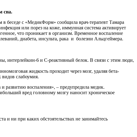
м сна.
ом в беседе с «МедикФорм» сообщила врач-терапевт Тамара
 инфекция или порез на коже, иммунная система активирует
генное, что проникает в организм. Временное воспаление
еваний, диабета, инсульта, рака и болезни Альцгеймера.
ы, интерлейкин-6 и С-реактивный белок. В связи с этим люди,
номозговая жидкость проходит через мозг, удаляя бета-
 видов слабоумия.
а и развитию воспаления», – предупредила медик.
наибольший вред головному мозгу наносит хроническое
а и ни при каких обстоятельствах не занимайтесь