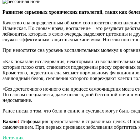
Развитие серьезных хронических патологий, таких как болез
Качество сна определенным образом соотносится с воспалением
Ильинская. По словам врача, воспаление – это результат рабо
лейкоциты, которые, в свою очередь, выделяют цитокины и др
служит эффективным защитным механизмом. Но если оно станов
При недостатке сна уровень воспалительных молекул в организ
«Как показали исследования, некоторыми из воспалительных м
которые плохо спят, становятся подвержены риску сердечных з
Кроме того, недостаток сна мешает нормальному функционирова
амилоидный белок, скопления которого повреждают клетки гол
«Без достаточного ночного сна процесс самоочищения мозга ст
По словам специалиста, даже после одной бессонной ночи в м
недосыпание.
Ранее писал о том, что боли в спине и суставах могут быть сл
Важно
!
Информация предоставлена в справочных целях. О прот
самолечением. При первых признаках заболевания обратитесь к
Источник