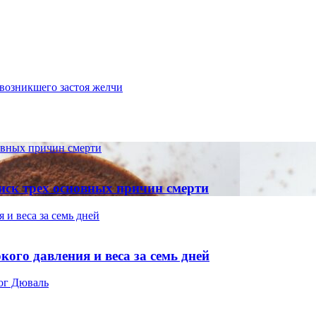
а возникшего застоя желчи
новных причин смерти
риск трех основных причин смерти
 и веса за семь дней
кого давления и веса за семь дней
лог Дюваль