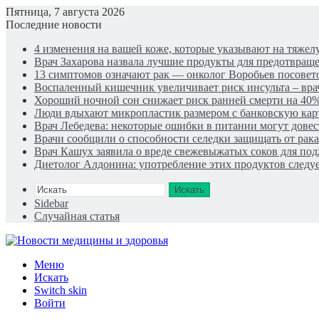
Пятница, 7 августа 2026
Последние новости
4 изменения на вашей коже, которые указывают на тяже
Врач Захарова назвала лучшие продукты для предотвращ
13 симптомов означают рак — онколог Воробьев посовето
Воспаленный кишечник увеличивает риск инсульта – вра
Хороший ночной сон снижает риск ранней смерти на 40%
Люди вдыхают микропластик размером с банковскую кар
Врач Лебедева: некоторые ошибки в питании могут довес
Врачи сообщили о способности селедки защищать от рак
Врач Кашух заявила о вреде свежевыжатых соков для по
Диетолог Алдонина: употребление этих продуктов следуе
Искать
Sidebar
Случайная статья
Меню
Искать
Switch skin
Войти