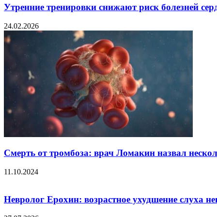
Утренние тренировки снижают риск болезней сер
24.02.2026
Смерть от тромбоза: врач Ломакин назвал неско
11.10.2024
Невролог Ерохин: возрастное ухудшение слуха нег