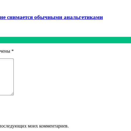
 не снимается обычными анальгетиками
ечены
*
ля последующих моих комментариев.