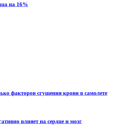
дца на 16%
лько факторов сгущения крови в самолете
ативно влияет на сердце и мозг