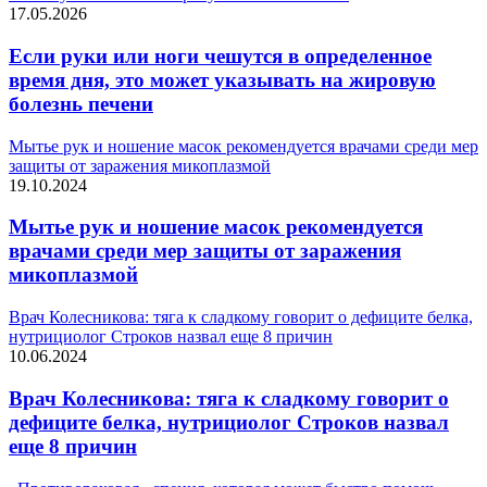
17.05.2026
Если руки или ноги чешутся в определенное
время дня, это может указывать на жировую
болезнь печени
Мытье рук и ношение масок рекомендуется врачами среди мер
защиты от заражения микоплазмой
19.10.2024
Мытье рук и ношение масок рекомендуется
врачами среди мер защиты от заражения
микоплазмой
Врач Колесникова: тяга к сладкому говорит о дефиците белка,
нутрициолог Строков назвал еще 8 причин
10.06.2024
Врач Колесникова: тяга к сладкому говорит о
дефиците белка, нутрициолог Строков назвал
еще 8 причин