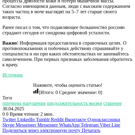
процессы дряблости кожи и потери мышечной массы.
Согласно имеющимся данным, люди с высоким содержанием
таких частиц в моче выглядят на 5–7 лет старше своего
возраста.
Ранее писал о том, что подавляющее большинство россиян
страдают сегодня от синдрома цифровой усталости.
Важно
!
Информация предоставлена в справочных целях. О
противопоказаниях и побочных действиях спрашивайте у
специалиста и ни при каких обстоятельствах не занимайтесь
самолечением. При первых признаках заболевания обратитесь
к врачу.
Источник
Нажмите, чтобы оценить статью!
[Итого:
0
Среднее значение:
0
]
Теги
причины нарушения
продолжительность жизни
старение
30.04.2025
0
0
Время чтения: 2 мин.
Twitter
LinkedIn
Tumblr
Reddit
Вконтакте
Одноклассники
Skype
Messenger
Messenger
WhatsApp
Telegram
Viber
Line
Поделиться через электронную почту
Печатать