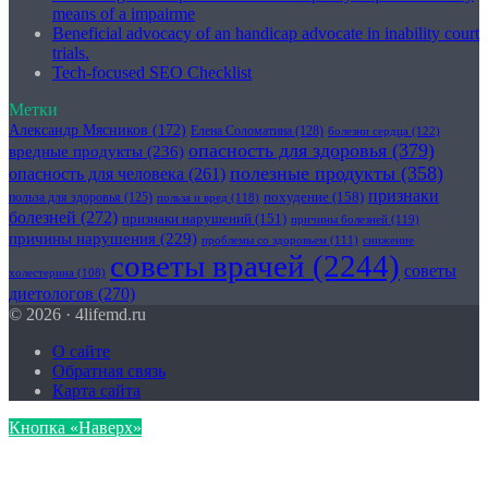
means of a impairme
Beneficial advocacy of an handicap advocate in inability court
trials.
Tech-focused SEO Checklist
Метки
Александр Мясников
(172)
Елена Соломатина
(128)
болезни сердца
(122)
опасность для здоровья
(379)
вредные продукты
(236)
полезные продукты
(358)
опасность для человека
(261)
признаки
похудение
(158)
польза для здоровья
(125)
польза и вред
(118)
болезней
(272)
признаки нарушений
(151)
причины болезней
(119)
причины нарушения
(229)
проблемы со здоровьем
(111)
снижение
советы врачей
(2244)
советы
холестерина
(108)
диетологов
(270)
© 2026 · 4lifemd.ru
О сайте
Обратная связь
Карта сайта
Кнопка «Наверх»