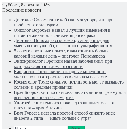
Суббота, 8 августа 2026
Последние новости
Диетолог Соломатина: кабачки могут вредить при
проблемах с желудком
Онколог Воробьев назвал 3 лучших изменения в
питании жизни для снижения риска рака
Диетолог Пономарева рекомендует чернику для
уменьшения ущерба, вызванного ультрафиолетом
5 советов, которые помогут вам сжигать больше
калорий каждый день – диетолог Пономарева
Эндокринолог Юрочкин назвал заболевания, при
которых слоятся и ломаются ногти
Кардиолог Гаглошвили: холодные конечности
указывают на атеросклероз в старшем возрасте
Косметолог Томс: сильную потливость могут вызывать
болезни и вредные привычки
Врач Бобровский посоветовал делать липидограмму для
выявления «прогноза смерти»
Употребление темного шоколада защищает мозг от
инсульта – врач Алехина
Врач Гуреева назвала простой способ снизить риск
диабета 2 типа – “ешьте больше с утра”
Искать