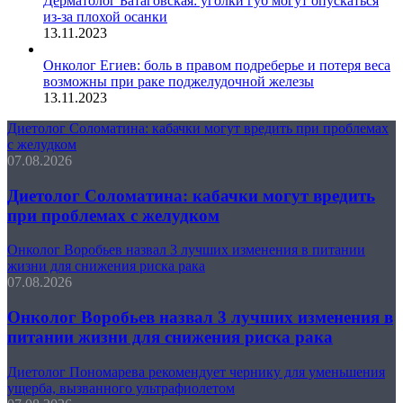
Дерматолог Батаговская: уголки губ могут опускаться
из-за плохой осанки
13.11.2023
Онколог Егиев: боль в правом подреберье и потеря веса
возможны при раке поджелудочной железы
13.11.2023
Диетолог Соломатина: кабачки могут вредить при проблемах
с желудком
07.08.2026
Диетолог Соломатина: кабачки могут вредить
при проблемах с желудком
Онколог Воробьев назвал 3 лучших изменения в питании
жизни для снижения риска рака
07.08.2026
Онколог Воробьев назвал 3 лучших изменения в
питании жизни для снижения риска рака
Диетолог Пономарева рекомендует чернику для уменьшения
ущерба, вызванного ультрафиолетом