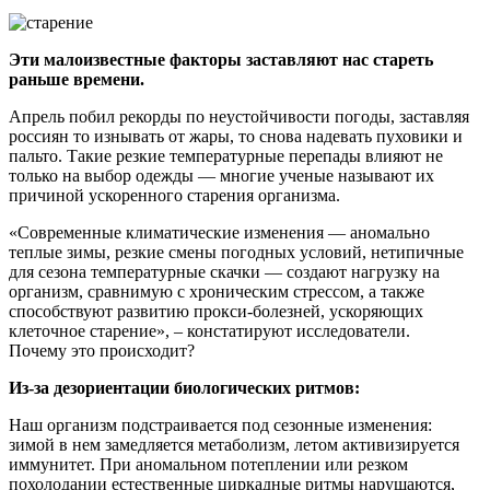
Эти малоизвестные факторы заставляют нас стареть
раньше времени.
Апрель побил рекорды по неустойчивости погоды, заставляя
россиян то изнывать от жары, то снова надевать пуховики и
пальто. Такие резкие температурные перепады влияют не
только на выбор одежды — многие ученые называют их
причиной ускоренного старения организма.
«Современные климатические изменения — аномально
теплые зимы, резкие смены погодных условий, нетипичные
для сезона температурные скачки — создают нагрузку на
организм, сравнимую с хроническим стрессом, а также
способствуют развитию прокси-болезней, ускоряющих
клеточное старение», – констатируют исследователи.
Почему это происходит?
Из-за дезориентации биологических ритмов:
Наш организм подстраивается под сезонные изменения:
зимой в нем замедляется метаболизм, летом активизируется
иммунитет. При аномальном потеплении или резком
похолодании естественные циркадные ритмы нарушаются,