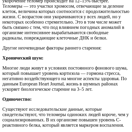
укорочение теломер происходит на 12–15% быстрее.
Теломеры — это участки хромосом, отвечающие за деление
клеток, величина которых соотносится с продолжительностью
жизни. С возрастом они укорачиваются у всех людей, но у
некоторых особенно стремительно. Это в том числе может
быть связано с тем, что под влиянием погодных аномалий в
организме интенсивнее вырабатываются свободные
радикалы, повреждающие клеточные ДНК и белки.
Другие неочевидные факторы раннего старения:
Хронический шум:
Многие люди живут в условиях постоянного фонового шума,
который повышает уровень кортизола — гормона стресса,
негативно воздействующего на многие аспекты здоровья. По
данным European Heart Journal, жизнь в шумных районах
ускоряет биологическое старение на 3–5 лет.
Одиночество:
Существуют исследовательские данные, которые
свидетельствуют, что теломеры одиноких людей короче, чем у
социализированных. В их организме повышен уровень С-
реактивного белка, который является маркером воспаления.