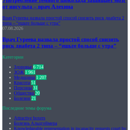
Употребление темного шоколада защищает мозг
от инсульта – врач Алехина
Врач Гуреева назвала простой способ снизить риск диабета 2
типа – “ешьте больше с утра”
07.08.2026
Врач Гуреева назвала простой способ снизить
риск диабета 2 типа – “ешьте больше с утра”
Категории
Здоровье
6 714
ЗОЖ
1 961
Медицина
1 207
Красота
51
Персоны
31
Общество
20
Болезни
21
Последние темы форума
Attractive boxers
Болезнь Альцгеймера
Knowledgeable representation in incapacity requests court by