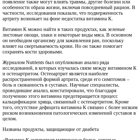
появление также могут влиять травмы, другие болезни или
особенности образа жизни, включая повседневный рацион. В
частности, исследования показали, что подверженность
артриту возникает на фоне недостатка витамина К.
Витамин К можно найти в таких продуктах, как зеленые
листовые овощи, злаки и некоторые виды мяса. В основном
он необходим организму для заживления ран, поскольку
влияет на свертываемость крови. Но он также помогает
сохранять кости здоровыми.
Журналом Nutrients был опубликован анализ ряда
исследований, в которых изучалась связи между витамином К
и остеоартритом. Остеоартрит является наиболее
распространенной формой артрита, среди его симптомов –
боль и скованность в суставах. Научные специалисты,
проводившие анализ, констатировали, что благодаря
получению этого витамина предотвращается процесс
кальцификации хряща, связанный с остеоартритом. Кроме
того, отсутствие дефицита витамина К связано с более низким
риском возникновения патологических изменений суставов в
целом.
Названы продукты, защищающие от диабета
«Витамин К активирует матриксные белки, которые