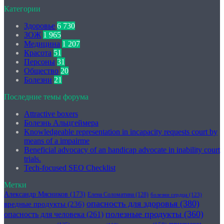
Категории
Здоровье
6 730
ЗОЖ
1 965
Медицина
1 207
Красота
51
Персоны
31
Общество
20
Болезни
21
Последние темы форума
Attractive boxers
Болезнь Альцгеймера
Knowledgeable representation in incapacity requests court by
means of a impairme
Beneficial advocacy of an handicap advocate in inability court
trials.
Tech-focused SEO Checklist
Метки
Александр Мясников
(173)
Елена Соломатина
(128)
болезни сердца
(123)
опасность для здоровья
(380)
вредные продукты
(236)
полезные продукты
(360)
опасность для человека
(261)