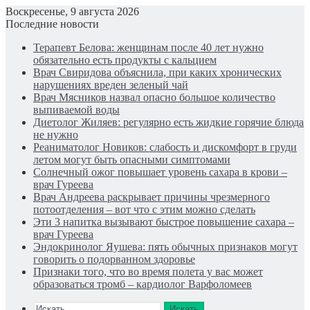
Воскресенье, 9 августа 2026
Последние новости
Терапевт Белова: женщинам после 40 лет нужно
обязательно есть продукты с кальцием
Врач Свиридова объяснила, при каких хронических
нарушениях вреден зеленый чай
Врач Мясников назвал опасно большое количество
выпиваемой воды
Диетолог Жиляев: регулярно есть жидкие горячие блюда
не нужно
Реаниматолог Новиков: слабость и дискомфорт в груди
летом могут быть опасными симптомами
Солнечный ожог повышает уровень сахара в крови –
врач Гуреева
Врач Андреева раскрывает причины чрезмерного
потоотделения – вот что с этим можно сделать
Эти 3 напитка вызывают быстрое повышение сахара –
врач Гуреева
Эндокринолог Яушева: пять обычных признаков могут
говорить о подорванном здоровье
Признаки того, что во время полета у вас может
образоваться тромб – кардиолог Варфоломеев
Искать