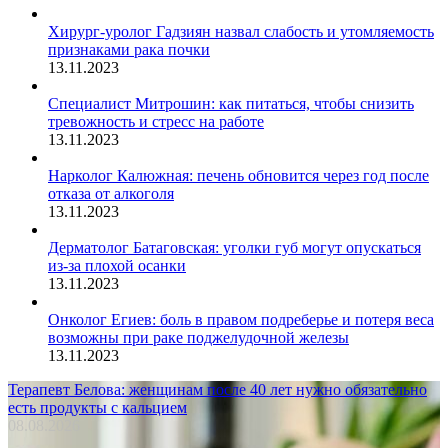
Хирург-уролог Гадзиян назвал слабость и утомляемость
признаками рака почки
13.11.2023
Специалист Митрошин: как питаться, чтобы снизить
тревожность и стресс на работе
13.11.2023
Нарколог Калюжная: печень обновится через год после
отказа от алкоголя
13.11.2023
Дерматолог Батаговская: уголки губ могут опускаться
из-за плохой осанки
13.11.2023
Онколог Егиев: боль в правом подреберье и потеря веса
возможны при раке поджелудочной железы
13.11.2023
Терапевт Белова: женщинам после 40 лет нужно обязательно
есть продукты с кальцием
08.08.2026