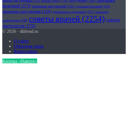
признаки
похудение
(158)
польза для здоровья
(125)
польза и вред
(119)
болезней
(273)
признаки нарушений
(151)
причины болезней
(119)
причины нарушения
(229)
проблемы со здоровьем
(111)
снижение
советы врачей
(2254)
советы
холестерина
(108)
диетологов
(270)
© 2026 · 4lifemd.ru
О сайте
Обратная связь
Карта сайта
Кнопка «Наверх»