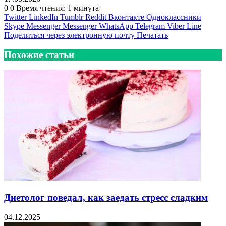
0
0
Время чтения: 1 минута
Twitter
LinkedIn
Tumblr
Reddit
Вконтакте
Одноклассники
Skype
Messenger
Messenger
WhatsApp
Telegram
Viber
Line
Поделиться через электронную почту
Печатать
Похожие статьи
Диетолог поведал, как заедать стресс сладким
04.12.2025