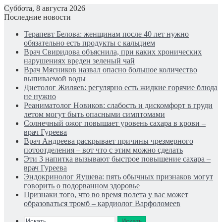
Суббота, 8 августа 2026
Последние новости
Терапевт Белова: женщинам после 40 лет нужно
обязательно есть продукты с кальцием
Врач Свиридова объяснила, при каких хронических
нарушениях вреден зеленый чай
Врач Мясников назвал опасно большое количество
выпиваемой воды
Диетолог Жиляев: регулярно есть жидкие горячие блюда
не нужно
Реаниматолог Новиков: слабость и дискомфорт в груди
летом могут быть опасными симптомами
Солнечный ожог повышает уровень сахара в крови –
врач Гуреева
Врач Андреева раскрывает причины чрезмерного
потоотделения – вот что с этим можно сделать
Эти 3 напитка вызывают быстрое повышение сахара –
врач Гуреева
Эндокринолог Яушева: пять обычных признаков могут
говорить о подорванном здоровье
Признаки того, что во время полета у вас может
образоваться тромб – кардиолог Варфоломеев
Искать