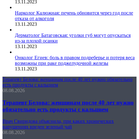
13.11.2023
Нарколог Калюжная: печень обновится через год после
отказа от алкоголя
13.11.2023
Дерматолог Батаговская: уголки губ могут опускаться
из-за плохой осанки
13.11.2023
Онколог Егиев: боль в правом подреберье и потеря веса
возможны при раке поджелудочной железы
13.11.2023
Терапевт Белова: женщинам после 40 лет нужно обязательно
есть продукты с кальцием
08.08.2026
Терапевт Белова: женщинам после 40 лет нужно
обязательно есть продукты с кальцием
Врач Свиридова объяснила, при каких хронических
нарушениях вреден зеленый чай
08.08.2026