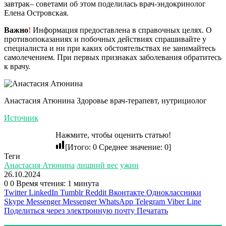
завтрак– советами об этом поделилась врач-эндокринолог
Елена Островская.
Важно
!
Информация предоставлена в справочных целях. О
противопоказаниях и побочных действиях спрашивайте у
специалиста и ни при каких обстоятельствах не занимайтесь
самолечением. При первых признаках заболевания обратитесь
к врачу.
Анастасия Атюнина Здоровье врач-терапевт, нутрициолог
Источник
Нажмите, чтобы оценить статью!
[Итого:
0
Среднее значение:
0
]
Теги
Анастасия Атюнина
лишний вес
ужин
26.10.2024
0
0
Время чтения: 1 минута
Twitter
LinkedIn
Tumblr
Reddit
Вконтакте
Одноклассники
Skype
Messenger
Messenger
WhatsApp
Telegram
Viber
Line
Поделиться через электронную почту
Печатать