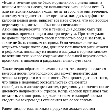
«Если в течение дня не было нормального приема пищи, а
вечером человек наелся, то повышается риск набора веса. В
жир вечерние калории уходят не из-за того, что они вечерние,
а потому что единственные: организм, находясь в дефиците
калорий целый день, запасает все из-за страха, что его вообще
перестанут кормить», – объяснила специалист.
Атюнина подчеркнула, что в течение дня должно быть три
основных приема пищи и два-три перекуса. При этом ужин
не должен превосходить своей плотностью обед и завтрак, а
также не быть слишком поздним. Если человек ложиться
отдыхать вскоре после еды, для него повышается риск изжоги
и рефлюкса, поскольку из полного желудка в горизонтальном
положении тела кислое содержимое с большей вероятностью
проникает в пищевод и раздражает слизистую ткань.
Также медик обратила внимание на то, что манера наедаться
вечером после полуголодного дня может незаметно для
человека перерасти в зависимость. Это происходит из-за того,
что пища в подобных обстоятельствах становится
своеобразным антидепрессантом, средством успокоения после
дневного напряжения и стресса. Когда человек привыкает так
питаться, его контроль над количеством и калорийностью
съеденной вечером еды становится все более слабым.
Ранее писал о том, из каких продуктов должен состоят