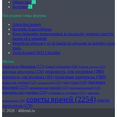
Общество
20
Болезни
21
Последние темы форума
Attractive boxers
Болезнь Альцгеймера
Knowledgeable representation in incapacity requests court by
means of a impairme
Beneficial advocacy of an handicap advocate in inability court
trials.
Tech-focused SEO Checklist
Метки
Александр Мясников
(173)
Елена Соломатина
(128)
болезни сердца
(123)
опасность для здоровья
(380)
вредные продукты
(236)
полезные продукты
(360)
опасность для человека
(261)
признаки
похудение
(158)
польза для здоровья
(125)
польза и вред
(119)
болезней
(273)
признаки нарушений
(151)
причины болезней
(119)
причины нарушения
(229)
проблемы со здоровьем
(111)
снижение
советы врачей
(2254)
советы
холестерина
(108)
диетологов
(270)
© 2026 · 4lifemd.ru