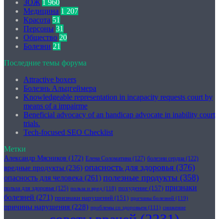
ЗОЖ
1 960
Медицина
1 207
Красота
51
Персоны
31
Общество
20
Болезни
21
Последние темы форума
Attractive boxers
Болезнь Альцгеймера
Knowledgeable representation in incapacity requests court by
means of a impairme
Beneficial advocacy of an handicap advocate in inability court
trials.
Tech-focused SEO Checklist
Метки
Александр Мясников
(172)
Елена Соломатина
(127)
болезни сердца
(122)
опасность для здоровья
(376)
вредные продукты
(236)
полезные продукты
(358)
опасность для человека
(261)
признаки
похудение
(157)
польза для здоровья
(125)
польза и вред
(118)
болезней
(271)
признаки нарушений
(151)
причины болезней
(119)
причины нарушения
(228)
проблемы со здоровьем
(111)
снижение