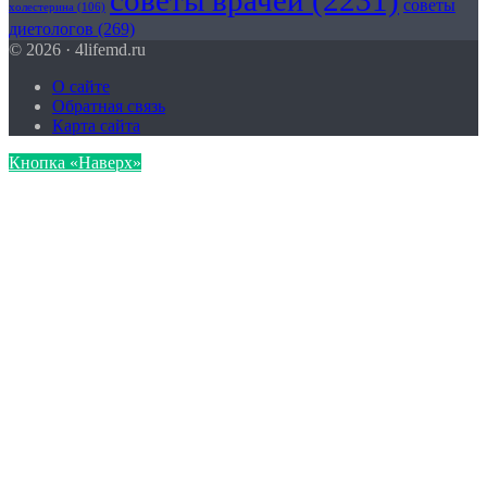
советы врачей
(2231)
советы
холестерина
(106)
диетологов
(269)
© 2026 · 4lifemd.ru
О сайте
Обратная связь
Карта сайта
Кнопка «Наверх»