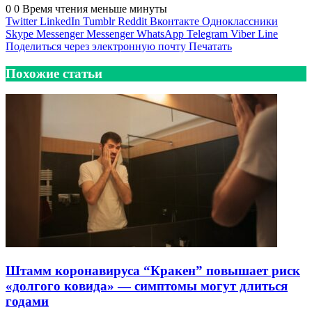
0
0
Время чтения меньше минуты
Twitter
LinkedIn
Tumblr
Reddit
Вконтакте
Одноклассники
Skype
Messenger
Messenger
WhatsApp
Telegram
Viber
Line
Поделиться через электронную почту
Печатать
Похожие статьи
Штамм коронавируса “Кракен” повышает риск
«долгого ковида» — симптомы могут длиться
годами