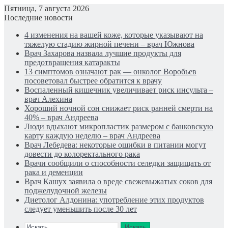
Пятница, 7 августа 2026
Последние новости
4 изменения на вашей коже, которые указывают на
тяжелую стадию жирной печени – врач Южнова
Врач Захарова назвала лучшие продукты для
предотвращения катаракты
13 симптомов означают рак — онколог Воробьев
посоветовал быстрее обратится к врачу
Воспаленный кишечник увеличивает риск инсульта –
врач Алехина
Хороший ночной сон снижает риск ранней смерти на
40% – врач Андреева
Люди вдыхают микропластик размером с банковскую
карту каждую неделю – врач Андреева
Врач Лебедева: некоторые ошибки в питании могут
довести до колоректального рака
Врачи сообщили о способности селедки защищать от
рака и деменции
Врач Кашух заявила о вреде свежевыжатых соков для
поджелудочной железы
Диетолог Алдонина: употребление этих продуктов
следует уменьшить после 30 лет
Искать