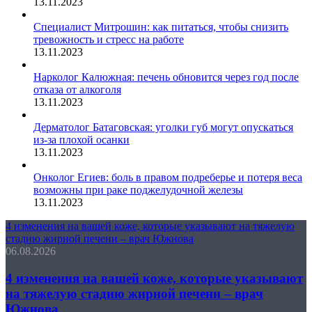
13.11.2023
Специалист Митрошин: как питаться, чтобы снизить
тревожность и стресс на работе
13.11.2023
Нарколог Калюжная: печень обновится через год после
отказа от алкоголя
13.11.2023
Дерматолог Батаговская: уголки губ могут опускаться
из-за плохой осанки
13.11.2023
Онколог Егиев: боль в правом подреберье и потеря веса
возможны при раке поджелудочной железы
13.11.2023
4 изменения на вашей коже, которые указывают на тяжелую
стадию жирной печени – врач Южнова
06.08.2026
4 изменения на вашей коже, которые указывают
на тяжелую стадию жирной печени – врач
Южнова