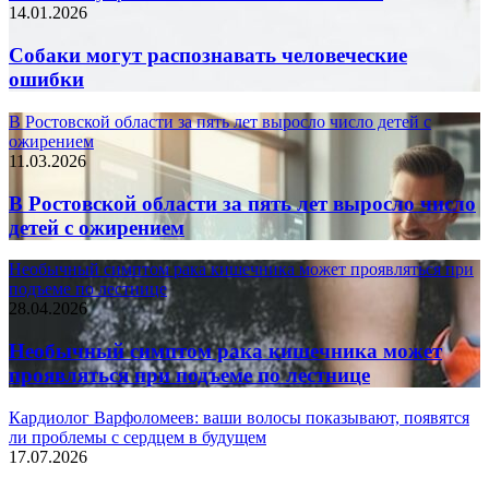
14.01.2026
Собаки могут распознавать человеческие
ошибки
В Ростовской области за пять лет выросло число детей с
ожирением
11.03.2026
В Ростовской области за пять лет выросло число
детей с ожирением
Необычный симптом рака кишечника может проявляться при
подъеме по лестнице
28.04.2026
Необычный симптом рака кишечника может
проявляться при подъеме по лестнице
Кардиолог Варфоломеев: ваши волосы показывают, появятся
ли проблемы с сердцем в будущем
17.07.2026